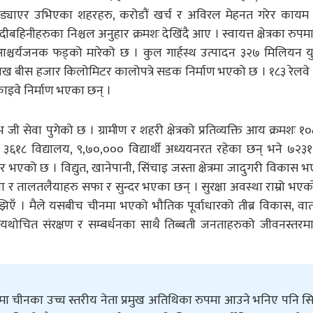
ु ठड्याएर उभिएका शहरहरु, करोडौं खर्च र अविरल मेहनत गरेर काय
बहिनीहरुका निश्चल अनुहार क्रमशः देखिंदै आए । स्वायत्त क्षेत्रका रुपम
श्चर्यजनक फड्को मारेको छ । कुल गार्हस्थ उत्पादन ३२७ मिलियन 
ाख बीस हजार किलोमिटर कालोपत्रे सडक निर्माण भएको छ । १८३ रेलवे 
ाइवे निर्माण भएका छन् ।
ेवा पुगेको छ । ग्रामीण र शहरी क्षेत्रको प्रतिव्यक्ति आय क्रमशः १
१८ विद्यालय, ९,७०,००० विद्यार्थी अध्ययनरत रहेका छन् भने ७२३१ स
बर भएको छ । विद्युत, खानेपानी, सिंचाइ जस्ता क्षेत्रमा जादुगरी विकास
ा र तालतलैयाहरु सफा र सुन्दर भएका छन् । सुरक्षा अवस्था राम्रो भएक
संझिएँ । मैले यसबीच चीनमा भएको भौतिक पूर्वाधारको तीब्र विकास, व
ो यथोचित संरक्षण र सम्बर्धनका साथै तिब्बती जनताहरुको जीवनस्त
क्रममा चीनका उच्च स्तरीय नेता प्रमुख अतिथिका रुपमा आउने भनिए पनि 