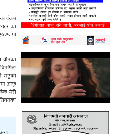
ार्यक्रम
 १९६५ को
 २०२५ मा
्र चीनका
ी चिनफिङ
राष्ट्रका
ुपमा आफू
हेक मेरी
हैंसियतका
 अन्य