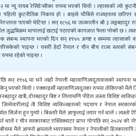
६४२ मा न्यू नायब रेसिडेन्सीका रुपमा भएको थियो । ल्हासाको त्यो कुट
ाको पहिलो कुटनीतिक निकाय हो । बाइसे चौबिसे राज्यहरुमा छरिएर 
रन्तरता पाएको भेटिन्छ । सन् १८५६ मा तात्कालीन श्री ३ जङ्गबहादुर र
र्णेल जुद्धबिक्रम थापालाई खटाई पठाएको कागजात फेला परेको छ । त्
 संबन्ध स्थापना भएको दिन सन् १९५५ अगष्ट १ सम्ममा ल्हासाको 
गरिसकेको पाइन्छ । यसरी हेर्दा नेपाल र चीन बीच राज्य स्तरको संब
ै रुपमा रहेको पाइन्छ ।
ि सन् १९५६ मा भने त्यहाँ नेपाली महावाणिज्यदूतावासको स्थापना भ
तोकिनु भएको थियो । एक्काइसौं महावाणिज्यदूतका रुपमा तोकिएको मैले जि
ुर खत्री, डोरबहादुर बिष्ट र लिलामणि पौडेल जस्ता विशिष्ट व्यक्तिहर
म्मेवारीलाई ती विशिष्ट व्यक्तित्वहरुको पदचाप र नेपाल सरकार
मेत सिर्जना हुन पुग्यो । बिस्तारै मैले आफूलाई तयार गर्न थालें । त्यस्तो
न थालें र चीन सरकारबाट एक्जिक्वाटर प्राप्त गरेपछि सन् २०२४ को नोभ
सबीचमा मैले आफ्नो क्षमताले भ्याएसम्म नेपाल र नेपालीको हितकालाग