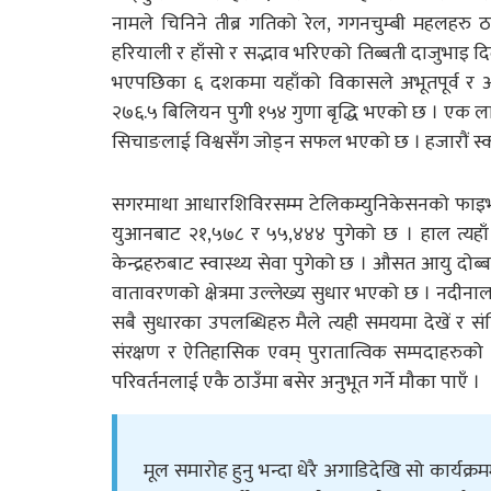
नामले चिनिने तीब्र गतिको रेल, गगनचुम्बी महलहर
हरियाली र हाँसो र सद्भाव भरिएको तिब्बती दाजुभाइ दिदी
भएपछिका ६ दशकमा यहाँको विकासले अभूतपूर्व र आ
२७६.५ बिलियन पुगी १५४ गुणा बृद्धि भएको छ । एक ल
सिचाङलाई विश्वसँग जोड्न सफल भएको छ । हजारौं स्क
सगरमाथा आधारशिविरसम्म टेलिकम्युनिकेसनको फाइभ जी स
युआनबाट २१,५७८ र ५५,४४४ पुगेको छ । हाल त्यहाँ ३६
केन्द्रहरुबाट स्वास्थ्य सेवा पुगेको छ । औसत आयु दोब्
वातावरणको क्षेत्रमा उल्लेख्य सुधार भएको छ । नदीनाल
सबै सुधारका उपलब्धिहरु मैले त्यही समयमा देखें र 
संरक्षण र ऐतिहासिक एवम् पुरातात्विक सम्पदाहरुक
परिवर्तनलाई एकै ठाउँमा बसेर अनुभूत गर्ने मौका पाएँ ।
मूल समारोह हुनु भन्दा धेरै अगाडिदेखि सो कार्य