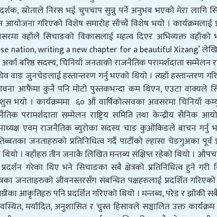
 दर्शक, स्रोताले निरस भई चुपचाप सुन्नु पर्ने अनुभव भएको मेरा लागि 
नाउन आयोजना गरिएको विशेष समारोह साँच्चै विशेष भयो । कार्यक्रमलाई प
 अवसरमा वहाँले सिचाङको विकासलाई महत्व दिएर अभिव्यक्त वहाँको 
ese nation, writing a new chapter for a beautiful Xizang’ लेख
का बरिष्ठ सदस्य, चिनियाँ जनताको राजनैतिक परामर्शदाता सम्मेलन राष्
िव वाङ जुनचेङलाई हस्तान्तरण गर्नु भएको थियो । त्यहाँ हस्तान्तरण ग
ावना आफैंमा कुनै पनि मोटो पुस्तकभन्दा कम थिएन, एउटा वाक्यले स
शुस भयो । कार्यक्रममा ६० औं वार्षिकोत्सवका अवसरमा चिनियाँ कम्यु
, राजनैतिक परामर्शदाता सम्मेलन राष्ट्रिय समिति तथा केन्द्रीय सैनिक आ
ध्यक्ष एवम् राजनैतिक ब्युरोका सदस्य चाङ कुओकिङले बाचन गर्नु 
्बतका जनताहरुको प्रतिनिधित्व गर्दै पार्टीको ल्हासा चेङगुअका पूर्व प
एको थियो । वहाँहरु तीन जनाकै लिखित मन्तब्य संक्षिप्त रहेको थियो । औप
 प्रदर्शन गरेका थिए भने सिचाङका सबै क्षेत्रको प्रतिनिधित्व हुने गरी 
ेत्रका जनताहरुको जीवनस्तरसँग संबन्धित पक्षहरुलाई प्रदर्शित गरिएको
्रीका आकृतिहरु पनि प्रदर्शित गरिएको थियो । मन्तब्य, परेड र झाँकी सबै
वस्थित, मर्यादित, अनुशासित र चुस्त हिसावले सञ्चालित उक्त कार्यक्र