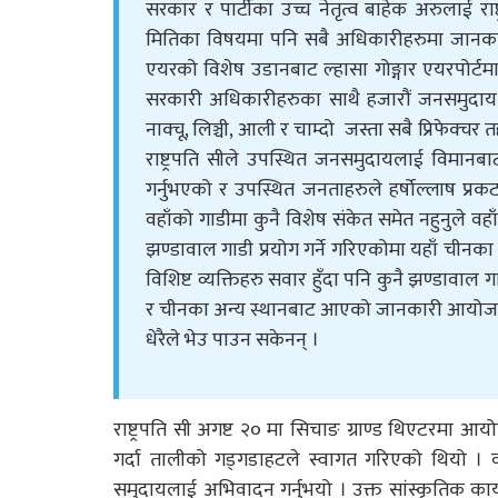
सरकार र पार्टीका उच्च नेतृत्व बाहेक अरुलाई राष्
मितिका विषयमा पनि सबै अधिकारीहरुमा जानकारी 
एयरको विशेष उडानबाट ल्हासा गोङ्गार एयरपोर्टमा
सरकारी अधिकारीहरुका साथै हजारौं जनसमुदाय एय
नाक्चू, लिञ्ची, आली र चाम्दो जस्ता सबै प्रिफेक्चर त
राष्ट्रपति सीले उपस्थित जनसमुदायलाई विमानबा
गर्नुभएको र उपस्थित जनताहरुले हर्षोल्लाष प्रकट 
वहाँको गाडीमा कुनै विशेष संकेत समेत नहुनुले वह
झण्डावाल गाडी प्रयोग गर्ने गरिएकोमा यहाँ चीनका राष्
विशिष्ट व्यक्तिहरु सवार हुँदा पनि कुनै झण्डावाल
र चीनका अन्य स्थानबाट आएको जानकारी आयोजकहरुले
धेरैले भेउ पाउन सकेनन् ।
राष्ट्रपति सी अगष्ट २० मा सिचाङ ग्राण्ड थिएटरमा आ
गर्दा तालीको गड्गडाहटले स्वागत गरिएको थियो । व
समुदायलाई अभिवादन गर्नुभयो । उक्त सांस्कृतिक कार्