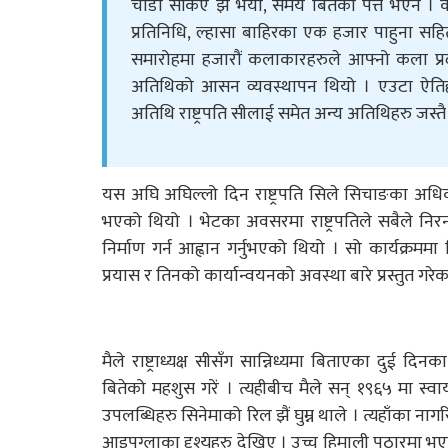
चाँडो सकिए झैं भयो, समय बितेको पत्तै भएन । के
प्रतिनिधि, ल्हासा बाहिरका एक हजार पाहुना सह
समारोहमा हजारौं कलाकारहरुले आफ्नो कला प्रदर्श
अतिथिको आसन व्यवस्थापन थियो । एउटा ऐतिहा
अतिथि राष्ट्रपति सीलाई समेत अन्य अतिथिहरु जस्त
यस अघि अघिल्लो दिन राष्ट्रपति सिले सिचाङका अधिक
भएको थियो । भेटका अवसरमा राष्ट्रपतिले सबैले नि
निर्माण गर्न आह्वान गर्नुभएको थियो । सो कार्यक्र
प्रयास र तिनको कार्यान्वयनको अवस्था बारे प्रस्तुत गरे
मैले राष्ट्राध्यक्ष सीसँग सान्निध्यमा बिताएका दुई
बितेको महशुस गरें । त्यहीबीच मैले सन् १९६५ मा स्वाय
उपलब्धिहरु सिनेमाको रिल झैं घुम्न थाले । त्यहाँका 
आइपुग्लाका दृश्यहरु देखिए । उच्च हिमाली पठारमा भ