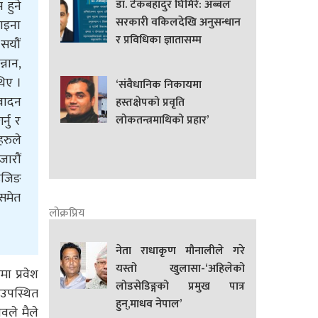
डा. टेकबहादुर घिमिरे: अब्बल
 हुने
सरकारी वकिलदेखि अनुसन्धान
चाइना
र प्रविधिका ज्ञातासम्म
 सयौं
्नान,
थिए ।
‘संवैधानिक निकायमा
िवादन
हस्तक्षेपको प्रवृति
्नु र
लोकतन्त्रमाथिको प्रहार’
हरुले
जारौं
ेइजिङ
 समेत
लोक्रप्रिय
नेता राधाकृण मौनालीले गरे
यस्तो खुलासा-‘अहिलेको
ा प्रवेश
लोडसेडिङ्गको प्रमुख पात्र
 उपस्थित
हुन्,माधव नेपाल’
वले मैले