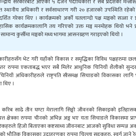
न्द्रीय सरकारबाट आएका ५ दर्जन पदाधिकारी र सबै प्रदेशका मन्त्रीस
ित स्थानीय अधिकारी र सर्वसाधारण गरी २० हजारको उपस्थिति रहेको
ित गरेका थिए । कार्यक्रमको अर्को घतलाग्दो पक्ष मञ्चको सज्जा र प
सिक कार्यक्रमकालागि तय गरिएको उक्त मञ्च मनमोहक थियो भने प्
ै सामान्य कुर्सीमा मञ्चको मध्य भागमा आसनग्रहण गराइएको थियो ।
ारीहरुसँग भेट गरी यहाँको विकास र समृद्धिका विविध पक्षहरुमा छल
रन्तर रुपमा एकताबद्ध भएर सबै मिलेर आधुनिक चिनियाँ शैलीको सुन्
ममा चिनियाँ अधिकारीहरुले राष्ट्रपति सीसमक्ष सिचाङको विकासका लागि
का थिए ।
 दिनका करिब साढे तीन घण्टा मेरालागि सिङ्गो जीवनको सिकाइको इतिहास
त्त क्षेत्रका रुपमा चीनको अभिन्न अङ्ग भए यता सिचाङले विकासमा प्राप
नागरिकहरुले हिजो बिताएका कष्टसाध्य जीवनबाट आजको सुविधा सम्पन्न अव
एको भौतिक विकासका उदाहरणका रुपमा चिल्ला सडकहरु, स्वर्ग जाने रे