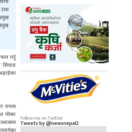
्तरीय
 उक्त
्रमुख
रमुख
फल गर्नु
दर सिचाङ
 भइरहेका
का रुपमा
्त गरेका
Follow me on Twitter
स्थासम्म
Tweets by @newsnepal2
लमार्गका