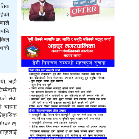
नीतिक
रहेको
ाणाले
यसपछि
वकिल
न्धको
यो, जहाँ
म्मेवारी
ुले सेवा
को चाहना
 ऐतिहासिक
ेम्बर १९
ि आफूलाई