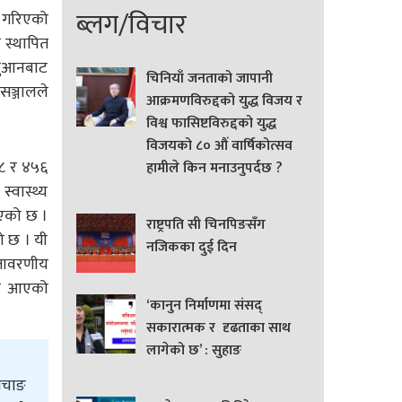
ब्लग/विचार
म गरिएको
ा स्थापित
युआनबाट
चिनियाँ जनताको जापानी
सञ्जालले
आक्रमणविरुद्दको युद्ध विजय र
विश्व फासिष्टविरुद्दको युद्ध
विजयको ८० औं वार्षिकोत्सव
०८ र ४५६
हामीले किन मनाउनुपर्दछ ?
्वास्थ्य
 भएको छ ।
राष्ट्रपति सी चिनपिङसँग
ो छ । यी
नजिकका दुई दिन
ातावरणीय
रमा आएको
‘कानुन निर्माणमा संसद्
सकारात्मक र दृढताका साथ
लागेको छ’ : सुहाङ
सिचाङ