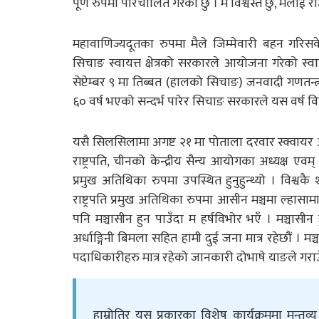
पूर्ण रुपमा परिचालित गरेको छु । म विश्वस्त छु, मलाई राज
महावाणिज्यदूतका रुपमा मैले जिम्मेवारी बहन गरिसके
सिचाङ स्वायत्त क्षेत्रको सरकारले आयोजना गरेको स्वा
सेप्टेम्बर ९ मा तिब्बत (हालको सिचाङ) जनवादी गणतन्त्
६० वर्ष भएको सन्दर्भ पारेर सिचाङ सरकारले यस वर्ष वि
यसै सिलसिलामा अगष्ट २१ मा पोताला दरवार स्क्वायर 
राष्ट्रपति, चीनको केन्द्रीय सैन्य आयोगका अध्यक्ष एव
प्रमुख अतिथिका रुपमा उपस्थित हुनुहुन्थ्यो । विश्वकै
राष्ट्रपति प्रमुख अतिथिका रुपमा आसीन मञ्चमा ल्हा
पनि मञ्चासीन हुन पाउँदा म हर्षविभोर भएँ । मञ्चासी
अर्धाङ्गिनी बिमला सहित हामी दुई जना मात्र रहेछौं । मञ्चम
पदाधिकारीहरु मात्र रहेको जानकारी दोभाषे याङले गराउ
हाम्रोतिर यस प्रकारका विशेष कार्यक्रममा मन्तव्