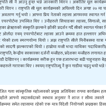
ट्रपति सी नै आउनु हुन्छ भन्ने जानकारी थिएन । अर्कोतिर मूल कार्यक्रम
थिएन । राष्ट्रपति सी मूल कार्यक्रमको अघिल्लो दिन अगष्ट २० मा 
 अवतरण गर्नु भयो । आफ्ना प्रिय नेताको ल्हासा आगमनमा स्वागत गर्न
रपोर्टमा उपस्थित थिए । उनीहरुले सिचाङका ल्हासा, सिगात्से, सान
हका क्षेत्रहरुको संस्कृति झल्कने झाँकी प्रदर्शन गर्दै सीको स्वागत गरेका 
ट ओर्लंदा एवम् एयरपोर्टबाट ल्हासा आउने क्रममा हात हल्लाएर अभ
गरेको दृश्य स्मरणयोग्य थियो । अझ राष्ट्रपति सीले मिनीबसमा यात्रा गर
ाँको सादगी झल्काएको थियो । हाम्रोमा मन्त्री भन्दा माथिका पदाधिकारी
ट्रपति, केन्द्रीय सरकारका दर्जनौं मन्त्रीहरु, प्रदेशका मन्त्रीहरु लगायत ह
 गाडी देखिएनन् । कार्यक्रममा सरीक हुन एक हजारभन्दा बढी पाहुनाहरु ब
 गराएका थिए । स्वयम् राष्ट्रपतिज्यू नै कुन गाडीमा चढ्नु भयो भन्ने
योजित गला सांस्कृतिक महोत्सवको प्रमुख अतिथिका रुपमा कार्यक्रम हलम
हाँले आफ्नो सदासर्वदाको स्वभाव अनुसार नै शान्त र सौम्य तवरले
यक्रममा समेत ल्हासामा रहेको एक मात्र विदेशी नियोगको प्रमुखका हिसा