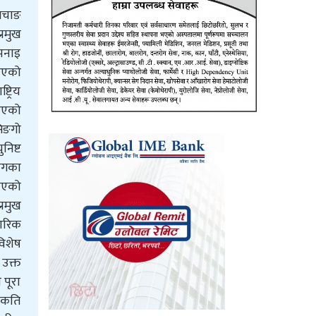
सिचाङ
्रमुख
भनाइ
िएको
ट्रिय
रिएको
िङगो
निष्ट
योगका
भएको
्रमुख
चारिक
विशेष
 उक्त
 पूरा
म कति