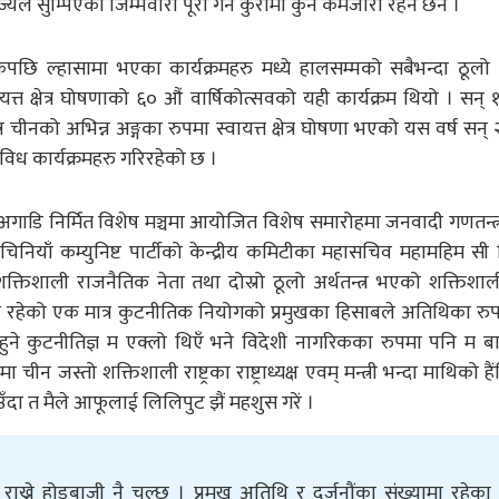
्यले सुम्पिएको जिम्मेवारी पूरा गर्ने कुरामा कुनै कमजोरी रहने छैन ।
पछि ल्हासामा भएका कार्यक्रमहरु मध्ये हालसम्मको सबैभन्दा ठूलो क
यत्त क्षेत्र घोषणाको ६० औं वार्षिकोत्सवको यही कार्यक्रम थियो । सन्
र चीनको अभिन्न अङ्गका रुपमा स्वायत्त क्षेत्र घोषणा भएको यस वर्ष सन्
विध कार्यक्रमहरु गरिरहेको छ ।
अगाडि निर्मित विशेष मञ्चमा आयोजित विशेष समारोहमा जनवादी गणतन्त
म् चिनियाँ कम्युनिष्ट पार्टीको केन्द्रीय कमिटीका महासचिव महामहिम स
 शक्तिशाली राजनैतिक नेता तथा दोस्रो ठूलो अर्थतन्त्र भएको शक्तिशाली 
सामा रहेको एक मात्र कुटनीतिक नियोगको प्रमुखका हिसाबले अतिथिका र
न हुने कुटनीतिज्ञ म एक्लो थिएँ भने विदेशी नागरिकका रुपमा पनि म बा
ा चीन जस्तो शक्तिशाली राष्ट्रका राष्ट्राध्यक्ष एवम् मन्त्री भन्दा माथिको 
ँदा त मैले आफूलाई लिलिपुट झैं महशुस गरें ।
य राख्ने होडबाजी नै चल्छ । प्रमुख अतिथि र दर्जनौंका संख्यामा रहेका