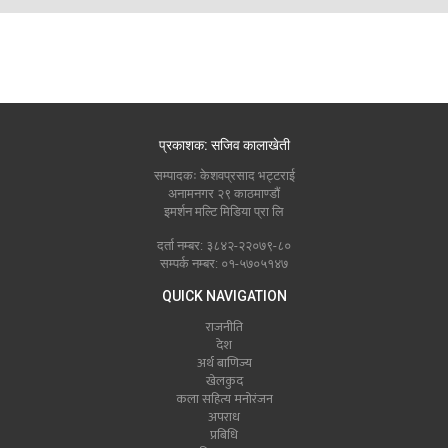
प्रकाशक: सजिव कालाखेती
सम्पादकः केशवप्रसाद भट्टराई
अनामनगर २९ काठमाण्डौं
इमर्शन मल्टि मिडिया प्रा लि
दर्ता नम्बर: ३८४२-२२०७९-८०
सम्पर्क नम्बर: ०१-५७०५१४७
QUICK NAVIGATION
राजनीति
देश
अर्थ बाणिज्य
खेलकुद
कला सहित्य मनोरंजन
अपराध
प्रबिधि