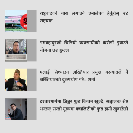
राष्ट्रवादको नारा लगाउने एमालेका हेर्नुहोस् २४
राष्ट्रघात
गमबहादुरकाे चिनियाँ व्यवसायीको करोडौँ डुवाउने
याेजना छताछुल्ल
मलाई सिध्याउन अख्तियार प्रमुख बस्न्यातले नै
अख्तियारको दुरुपयोग गरे– शर्मा
दरवारमार्गमा जिञ्जर फुड किचन खुल्दै, सञ्चालक श्रेष्ठ
भन्छन्ः सस्तो मूल्यमा क्वालिटीको फुड हामी खुवाउँछौं