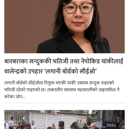
बारबराका सन्दुककी भतिजी तथा नेपोकिड यांकीलाई
वालेन्द्रको उपहार ‘लगानी बोर्डको सीईओ’
लगानी बोर्डको सीईओमा नियुक्त भएकी यांकी उक्याब सन्दुक रुइतको
भतिजी रहेको पाइएको छ। तत्कालीन समयमा महाकालीको अञ्चलाधिश नै
बनेका जोन...