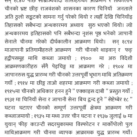
सन् १८४० पछि साम्राज्यवादी शक्तिहरुको आक्रमण र तत्कालीन
चीनको भ्रष्ट छीङ् राजवंशको शासनका कारण चिनियाँ जनताले
अति ठुलो सङ्कटको सामना गर्नु परेको थियो र त्यहीँ देखि चिनियाँइ
तिहासको सबैभन्दा अन्धकारमय अध्याय सुरु भएको थियो। त्यो
अन्धकारमय इतिहासको पनि सबैभन्दा नृशंस पृष्ठ भनेको जापानी
सेनाले चीनमा गरेको दीर्घकालीन आक्रमण थियो। सन् १८९४
माजापानी प्रतिगामीहरुले आक्रमण गरी चीनको थाइवान् र फङ्
हद्वीपसमूह माथि कब्जा जमायो ; १९०० मा अरु विदेशी
आक्रमणकारीहरु सँगै पेइचिङ्ग मा आक्रमण गरे ; १९०४ मा
जापानरुस युद्ध प्रारम्भ गरी चीनको उत्तरपूर्वी भूभाग माथि अतिक्रमण
गर्यो ; १९१४ मा छीङ्ग ताओ शहरमा आक्रमण गरी कब्जा जमायो ;
१९१५मा चीनको अधिकार हनन हुने ” एक्काइस दाबी ” प्रस्तुत गर्यो ;
१९३१ मा चिनियाँ सेना र जापानी सेना बिच द्वन्द हुने ” सेप्टेम्बेर १८ ”
घटना घटाएर चीनको सम्पूर्ण उत्तरपूर्वी क्षेत्रमा आक्रमण गरी
कब्जाजमायो ; १९३५ मा मध्य उत्तर चीन घटना र १९३७ जुलाई ७ मा
युयान् फीङ् काउन्टी सदरमुकाममा विस्फोटन र मार्कोपोलो पुल
माथिआक्रमण गरी चीनमा व्यापक आक्रामक युद्ध प्रारम्भ गर्यो।