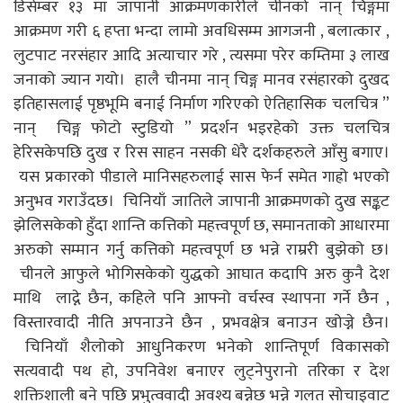
डिसेम्बर १३ मा जापानी आक्रमणकारीले चीनको नान् चिङ्गमा
आक्रमण गरी ६ हप्ता भन्दा लामो अवधिसम्म आगजनी , बलात्कार ,
लुटपाट नरसंहार आदि अत्याचार गरे , त्यसमा परेर कम्तिमा ३ लाख
जनाको ज्यान गयो। हालै चीनमा नान् चिङ्ग मानव रसंहारको दुखद
इतिहासलाई पृष्ठभूमि बनाई निर्माण गरिएको ऐतिहासिक चलचित्र ”
नान् चिङ्ग फोटो स्टुडियो ” प्रदर्शन भइरहेको उक्त चलचित्र
हेरिसकेपछि दुख र रिस साहन नसकी धेरै दर्शकहरुले आँसु बगाए।
यस प्रकारको पीडाले मानिसहरुलाई सास फेर्न समेत गाह्रो भएको
अनुभव गराउँदछ। चिनियाँ जातिले जापानी आक्रमणको दुख सङ्कट
झेलिसकेको हुँदा शान्ति कत्तिको महत्त्वपूर्ण छ, समानताको आधारमा
अरुको सम्मान गर्नु कत्तिको महत्त्वपूर्ण छ भन्ने राम्ररी बुझेको छ।
चीनले आफुले भोगिसकेको युद्धको आघात कदापि अरु कुनै देश
माथि लाद्ने छैन, कहिले पनि आफ्नो वर्चस्व स्थापना गर्ने छैन ,
विस्तारवादी नीति अपनाउने छैन , प्रभवक्षेत्र बनाउन खोज्ने छैन।
चिनियाँ शैलोको आधुनिकरण भनेको शान्तिपूर्ण विकासको
सत्यवादी पथ हो, उपनिवेश बनाएर लुट्नेपुरानो तरिका र देश
शक्तिशाली बने पछि प्रभुत्ववादी अवश्य बन्नेछ भन्ने गलत सोचाइवाट