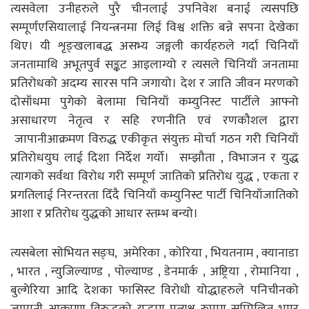
त्यसवेला उनीहरुले पुरै चीनलाई उपनिवेश बनाई त्यसपछि
सम्पूर्णएसियालाई नियन्त्रनमा लिई विश्व शक्ति बन्ने सपना देखेका
थिए। यी शृङ्खलाबद्ध असभ्य जङ्गली कार्यहरुले गर्दा चिनियाँ
जनतामाथि अभूतपुर्व सङ्कट आइलाग्यो र त्यसले चिनियाँ जनतामा
प्रतिरोधको अदम्य सारस पनि जगायो। देश र जाति जीवन मरणको
दोसाँधमा पुगेको बेलामा चिनियाँ कम्युनिस्ट पार्टीले आफ्नो
असाधारण नेतृत्व र सहि रणनीति एवं रणकौशल द्वारा
जापानीआक्रमण विरुद्ध एकीकृत संयुक्त मोर्चा गठन गरी चिनियाँ
प्रतिरोधयुघ लाई दिशा निर्देश गर्यो। सम्झौता , विभाजन र युद्ध
त्यागको सर्वथा विरोध गरी सम्पूर्ण जातिको प्रतिरोध युद्ध , एकता र
प्रगतिलाई निरन्तरता दिँदै चिनियाँ कम्युनिस्ट पार्टी चिनियाँजातिको
आशा र प्रतिरोध युद्धको आधार स्तम्भ बन्यो।
त्यसबेला सोभियत सङ्घ, अमेरिका , कोरिया , भियतनाम , क्यानाडा
, भारत , न्युजिल्याण्ड , पोल्याण्ड , डेनमार्क , अष्ट्रिया , रोमानिया ,
बुल्गेरिया आदि देशका फासिस्ट विरोधी योद्धाहरुले पनिचीनको
जापानी आक्रमण विरुद्धको युद्धमा प्रत्यक्ष रुपमा सम्मिलित भएर