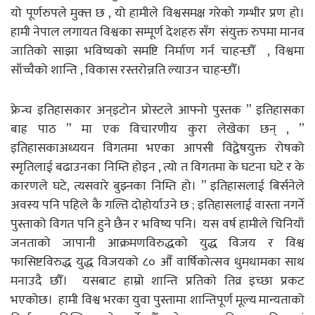
यो पूर्णरुपले मुक्त्त छ , यो हामीले विश्वसमक्ष गरेको गम्भीर प्रण हो।
हामी नेपाल लगायत विश्वका सम्पूर्ण देशहरु सँग संयुक्त रुपमा मानव
जातिको साझा भविष्यको समष्टि निर्माण गर्न चाहन्छौँ , विश्वमा
साँच्चैको शान्ति , विकास रस्तरोन्नति ल्याउन चाहन्छौँ।
फ्रेन्च इतिहासकार अन्इटोन प्रोस्टले आफ्नो पुस्तक ” इतिहासका
बाह्र पाठ ” मा एक विचारणीय कुरा लेखेका छन् , ”
इतिहासकाअध्ययन विगतमा भएका आपसी विद्वेषयुक्त रोषको
स्मृतिलाई बढाउनका निम्ति होइन , त्यो त विगतमा के घटना घटे र के
कारणले घटे, त्यसवारे बुझ्नका निम्ति हो। ” इतिहासलाई बिर्सनेले
अवस्य पनि पहिले कै गल्ति दोहोर्याउने छ ; इतिहासलाई वास्ता नगर्ने
पुस्ताको विगत पनि हुने छैन र भविष्य पनि। यस वर्ष हामीले चिनियाँ
जनताको जापानी आक्रमणविरुद्धको युद्ध विजय र विश्व
फासिष्टविरुद्ध युद्ध विजयको ८० औँ वार्षिकोत्सव धुमधामका साथ
मनाउदै छौँ। यसबाट हाम्रो शान्ति प्रतिको तिव्र इच्छा प्रकट
भएकोछ। हामी विश्व भरका युवा पुस्तामा शान्तिपूर्ण मूल्य मान्यताको