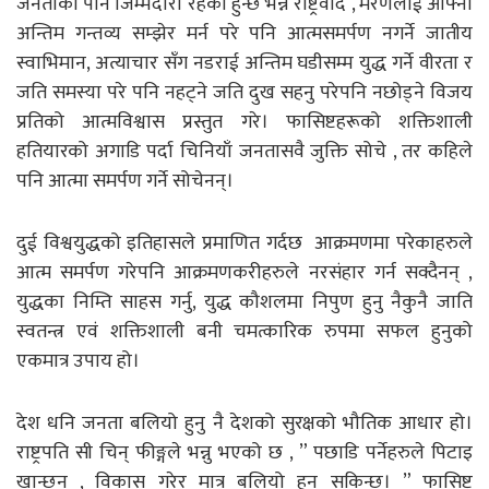
जनताको पनि जिम्मेदारी रहेको हुन्छ भन्ने राष्ट्रवाद , मरणलाई आफ्नो
अन्तिम गन्तव्य सम्झेर मर्न परे पनि आत्मसमर्पण नगर्ने जातीय
स्वाभिमान, अत्याचार सँग नडराई अन्तिम घडीसम्म युद्ध गर्ने वीरता र
जति समस्या परे पनि नहट्ने जति दुख सहनु परेपनि नछोड्ने विजय
प्रतिको आत्मविश्वास प्रस्तुत गरे। फासिष्टहरूको शक्तिशाली
हतियारको अगाडि पर्दा चिनियाँ जनतासवै जुक्ति सोचे , तर कहिले
पनि आत्मा समर्पण गर्ने सोचेनन्।
दुई विश्वयुद्धको इतिहासले प्रमाणित गर्दछ
आक्रमणमा परेकाहरुले
आत्म समर्पण गरेपनि आक्रमणकरीहरुले नरसंहार गर्न सक्दैनन् ,
युद्धका निम्ति साहस गर्नु, युद्ध कौशलमा निपुण हुनु नैकुनै जाति
स्वतन्त्र एवं शक्तिशाली बनी चमत्कारिक रुपमा सफल हुनुको
एकमात्र उपाय हो।
देश धनि जनता बलियो हुनु नै देशको सुरक्षको भौतिक आधार हो।
राष्ट्रपति सी चिन् फीङ्गले भन्नु भएको छ , ” पछाडि पर्नेहरुले पिटाइ
खान्छन् , विकास गरेर मात्र बलियो हुन सकिन्छ। ” फासिष्ट