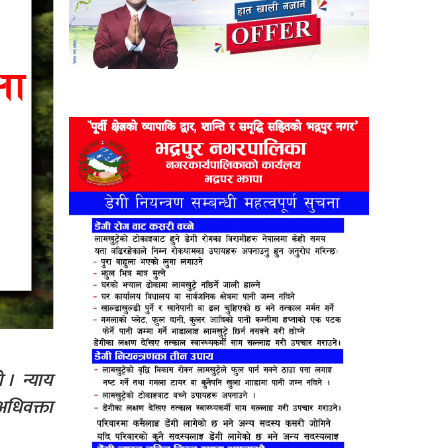
 । न्याय
 अधिवक्ता