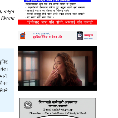
व, कानुन
ा विषयमा
निष्ट
िबेला
हभागी
 मौका
िक्ने