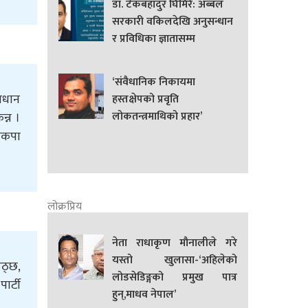
डा. टेकबहादुर घिमिरे: अब्बल
सरकारी वकिलदेखि अनुसन्धान
र प्रविधिका ज्ञातासम्म
‘संवैधानिक निकायमा
माधान
हस्तक्षेपको प्रवृति
लोकतन्त्रमाथिको प्रहार’
न्न ।
नेकपा
लोक्रप्रिय
नेता राधाकृण मौनालीले गरे
यस्तो खुलासा-‘अहिलेको
उठ्छ,
लोडसेडिङ्गको प्रमुख पात्र
ार्टी
हुन्,माधव नेपाल’