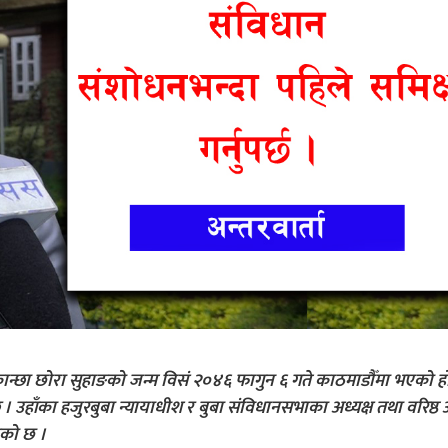
 कान्छा छोरा सुहाङको जन्म विसं २०४६ फागुन ६ गते काठमाडौँमा भएको हो
नुहुन्छ । उहाँका हजुरबुबा न्यायाधीश र बुबा संविधानसभाका अध्यक्ष तथा वरिष्ठ
हेको छ ।