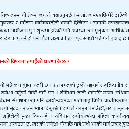
तिक रुपमा यी क्षेत्रमा लगानी बढाउनुपर्छ । म सांसद भएपछि धेरै ठाउँको
गुणस्तर र मर्मतमा कमीकमजोरी भएको देखिन्छ । समयमै सडकलगा
केका आयोजना पुनः शून्यमा झरेको पनि अवस्था छ । मुलुकमा आर्थिक सम
काम गर्ने हो भने चाँडो लक्ष्य प्राप्तिमा पुग्न सक्छौँ भन्ने मेरो बुझाइ छ 
ोधनको विषयमा तपाईँको धारणा के छ ?
ो भन्ने कुरा बुझ्न जरुरी छ । अग्रजहरूको ठूलो सङ्घर्ष र बलिदानीबाट प्
मीक्षा गर्नुपर्ने कैयौँ ठाउँ छन् । संविधान जारी भएपछि मानव अधिक
विधान संशोधनभन्दा पनि कार्यान्वयनको पाटोलाई विशेष प्राथमिकतामा
स्था सुदृढ बनाउन ध्यान दिनुपर्छ । हामीले कानुन बनाउँछौँ, तर कानुन 
न्वयन अहिलेको मुख्य विषय हो । संविधान संशोधनभन्दा पहिला कार्यान्
रामा अस्पष्टता छ, त्यसको समीक्षा गरेपछि मात्रै संशोधनको मार्ग तयार हुन्