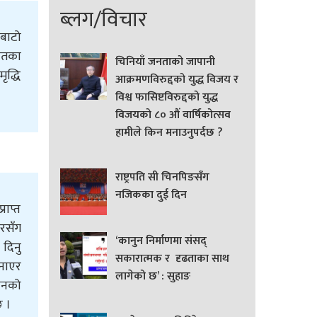
ब्लग/विचार
 बाटो
यतका
चिनियाँ जनताको जापानी
ृद्धि
आक्रमणविरुद्दको युद्ध विजय र
।
विश्व फासिष्टविरुद्दको युद्ध
विजयको ८० औं वार्षिकोत्सव
हामीले किन मनाउनुपर्दछ ?
राष्ट्रपति सी चिनपिङसँग
नजिकका दुई दिन
राप्त
ारसँग
‘कानुन निर्माणमा संसद्
 दिनु
सकारात्मक र दृढताका साथ
बनाएर
लागेको छ’ : सुहाङ
वयनको
छ ।