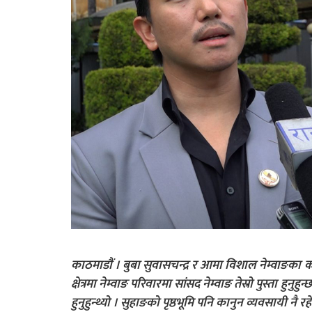
काठमाडाैं । बुबा सुवासचन्द्र र आमा विशाल नेम्वाङका
क्षेत्रमा नेम्वाङ परिवारमा सांसद नेम्वाङ तेस्रो पुस्ता हु
हुनुहुन्थ्यो । सुहाङको पृष्ठभूमि पनि कानुन व्यवसायी नै र