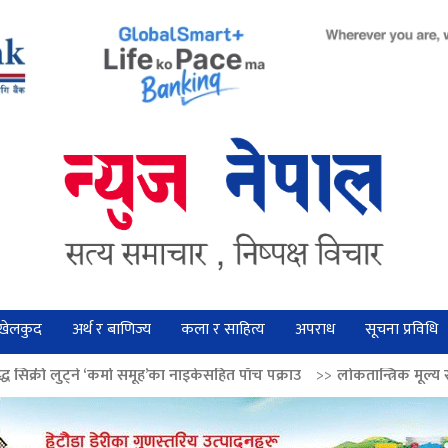
खेलकुद
अर्थ र बाणिज्य
कला र साहित्य
अपराध
सूचना प्रविधि
 समूह’का नाइकेसहित पाँच पक्राउ
>>
लोकतान्त्रिक मूल्य सुदृढ बनाउन अग्रज नेताको 