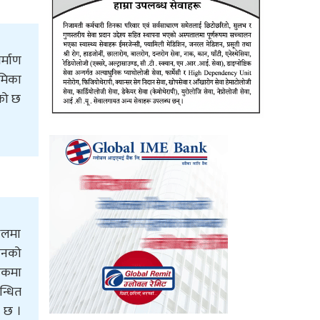
र्माण
मिका
एको छ
्थलमा
ानको
 हकमा
न्धित
ो छ ।