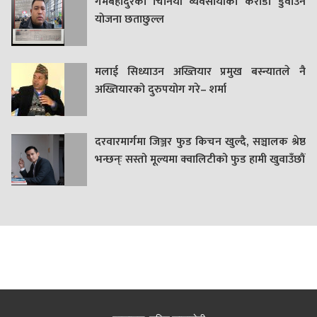
गमबहादुरकाे चिनियाँ व्यवसायीको करोडौँ डुवाउने
याेजना छताछुल्ल
मलाई सिध्याउन अख्तियार प्रमुख बस्न्यातले नै
अख्तियारको दुरुपयोग गरे– शर्मा
दरवारमार्गमा जिञ्जर फुड किचन खुल्दै, सञ्चालक श्रेष्ठ
भन्छन्ः सस्तो मूल्यमा क्वालिटीको फुड हामी खुवाउँछौं