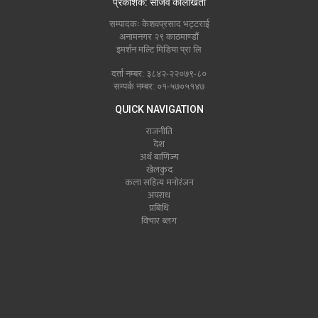
प्रकाशक: सजिव कालाखेती
सम्पादकः केशवप्रसाद भट्टराई
अनामनगर २९ काठमाण्डौं
इमर्शन मल्टि मिडिया प्रा लि
दर्ता नम्बर: ३८४२-२२०७९-८०
सम्पर्क नम्बर: ०१-५७०५१४७
QUICK NAVIGATION
राजनीति
देश
अर्थ बाणिज्य
खेलकुद
कला सहित्य मनोरंजन
अपराध
प्रबिधि
विचार ब्लग