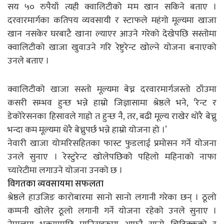
सय ५० रुपैयाँ त्यही क्वालिटीको मःम खान सकिने बताए ।
दरवारमार्गका कतिपय व्यवसायी र स्टाफले महंगो मूल्यमा खाजा
खान नसकेर घरबाटै खाना ल्याएर आउने गरेको देखेपछि सस्तोमा
क्वालिटीको खाजा खुवाउने गरि रेष्टुरेन्ट खोल्ने योजना बनाएको
उनले बताए ।
क्वालिटीको खाजा सस्तो मूल्यमा बेच्न दरवारमार्गजस्तो ठाँउमा
कसरी सम्भव हुन्छ भन्ने हाम्रो जिज्ञासामा श्रेष्ठले भने, ‘रेन्ट र
डेकोरेसनका हिसावले गाह्रो त हुन्छ नै, तर, बढी मूल्य राखेर थोरै बेच्नु
भन्दा कम मूल्यमा धेरै बेच्नुपर्छ भन्ने हाम्रो योजना हो ।’
नेवारी खाजा योःमरिसहितका फास्ट फुडलाई प्रमोसन गर्ने योजना
उनले सुनाए । रेस्टुरेन्ट खोलेपछिको पहिलो महिनाको नाफा
च्यारेटीमा लगाउने योजना उनको छ ।
विगतका व्यवसायमा सफलता
श्रेष्ठले हाउजिङ कारोबारमा सानो सानो लगानी गरेका छन् । ठूलो
कम्पनी खोलेर ठूलो लगानी गर्ने योजना रहेको उनले सुनाए ।