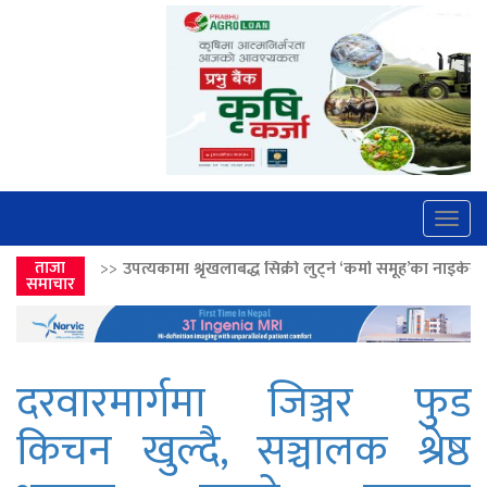
Togg
navig
 श्रृंखलाबद्ध सिक्री लुट्ने ‘कर्मा समूह’का नाइकेसहित पाँच पक्राउ
ताजा
>>
लोकतान्त्
समाचार
दरवारमार्गमा जिञ्जर फुड
किचन खुल्दै, सञ्चालक श्रेष्ठ