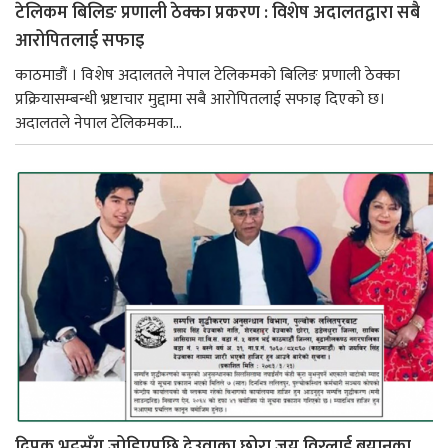
टेलिकम बिलिङ प्रणाली ठेक्का प्रकरण : विशेष अदालतद्वारा सबै
आरोपितलाई सफाइ
काठमाडौं । विशेष अदालतले नेपाल टेलिकमको बिलिङ प्रणाली ठेक्का
प्रक्रियासम्बन्धी भ्रष्टाचार मुद्दामा सबै आरोपितलाई सफाइ दिएको छ।
अदालतले नेपाल टेलिकमका...
दिपक भट्टसँग जोडिएपछि देउवाका छोरा जय विरलाई बयानका