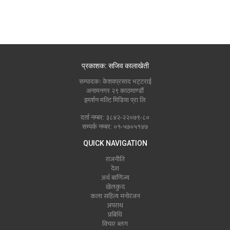
प्रकाशक: सजिव कालाखेती
सम्पादकः केशवप्रसाद भट्टराई
अनामनगर २९ काठमाण्डौं
इमर्शन मल्टि मिडिया प्रा लि
दर्ता नम्बर: ३८४२-२२०७९-८०
सम्पर्क नम्बर: ०१-५७०५१४७
QUICK NAVIGATION
राजनीति
देश
अर्थ बाणिज्य
खेलकुद
कला सहित्य मनोरंजन
अपराध
प्रबिधि
विचार ब्लग