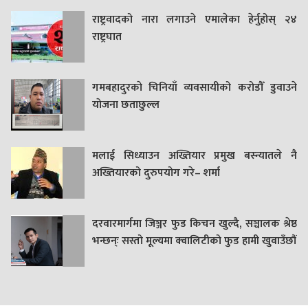
राष्ट्रवादको नारा लगाउने एमालेका हेर्नुहोस् २४
राष्ट्रघात
गमबहादुरकाे चिनियाँ व्यवसायीको करोडौँ डुवाउने
याेजना छताछुल्ल
मलाई सिध्याउन अख्तियार प्रमुख बस्न्यातले नै
अख्तियारको दुरुपयोग गरे– शर्मा
दरवारमार्गमा जिञ्जर फुड किचन खुल्दै, सञ्चालक श्रेष्ठ
भन्छन्ः सस्तो मूल्यमा क्वालिटीको फुड हामी खुवाउँछौं