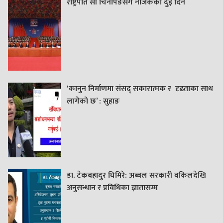
राष्ट्रपति सी चिनपिङसँग नजिकका दुई दिन
‘कानुन निर्माणमा संसद् सकारात्मक र दृढताका साथ
लागेको छ’ : सुहाङ
डा. टेकबहादुर घिमिरे: अब्बल सरकारी वकिलदेखि
अनुसन्धान र प्रविधिका ज्ञातासम्म