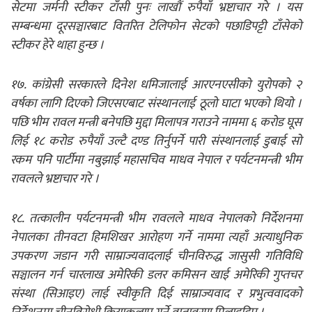
सेटमा जर्मनी स्टीकर टाँसी पुनः लाखौं रुपैयाँ भ्रष्टाचार गरे । यस
सम्बन्धमा दूरसञ्चारबाट वितरित टेलिफोन सेटको पछाडिपट्टी टाँसेको
स्टीकर हेरे थाहा हुन्छ ।
१७. कांग्रेसी सरकारले दिनेश धमिजालाई आरएनएसीको युरोपको २
वर्षका लागि दिएको जिएसएबाट संस्थानलाई ठूलो घाटा भएको थियो ।
पछि भीम रावल मन्त्री बनेपछि मुद्दा मिलापत्र गराउने नाममा ६ करोड घूस
लिई १८ करोड रुपैयाँ उल्टै दण्ड तिर्नुपर्ने पारी संस्थानलाई डुबाई सो
रकम पनि पार्टीमा नबुझाई महासचिव माधव नेपाल र पर्यटनमन्त्री भीम
रावलले भ्रष्टाचार गरे ।
१८. तत्कालीन पर्यटनमन्त्री भीम रावलले माधव नेपालको निर्देशनमा
नेपालका तीनवटा हिमशिखर आरोहण गर्ने नाममा त्यहाँ अत्याधुनिक
उपकरण जडान गरी साम्राज्यवादलाई चीनविरुद्ध जासुसी गतिविधि
सञ्चालन गर्न चारलाख अमेरिकी डलर कमिसन खाई अमेरिकी गुप्तचर
संस्था (सिआइए) लाई स्वीकृति दिई साम्राज्यवाद र प्रभुत्ववादको