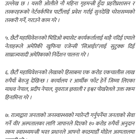
उल्लेख छ । यसरी ओलीले नौ महिना गृहमन्त्री हुँदा प्रहरीप्रशासन र
तस्करहरूको नेर्टवर्कभित्र पार्टीलाई प्रवेश गर्राई सुनदेखि चरेशसम्मको
तस्करी गर्ने, गराउने काम गरे ।
५. छैटौं महाधिवेशनको भिडिओ क्यासेट कार्यकर्तालाई थाहै नदिई एमाले
नेताहरूले अमेरिकी खुफिया एजेन्सी ‘सिआईए’लाई सुटुक्क दिई
साम्राज्यवादी अमेरिकाको निर्देशन पालना गरे ।
६. छैटौं महाधिवेशनको लेखाको हिसाबमा एक करोड एकचालीस लाख
रुपैयाँ बेरुजु देखिन्छ । कार्यालय र आर्थीक फाँट हेर्ने जिम्मा लिएका
माधव नेपाल, प्रदीप नेपाल, युवराज ज्ञवाली र इश्वर पोखरेलले उक्त रकम
हिनामिना गरे ।
७. राज्यद्वारा जनताको जनस्वास्थ्यको ग्यारेन्टी गर्नुपर्नेमा जनताको सेवा
गर्ने वीर अस्पतालका लागि जापानले दिएको १० करोड रुपैयाँ अनुदान
रकम स्वास्थ्यमन्त्री भरत प्रधानले आफ्नो काठमाडौं मोडेल अस्पतालमा