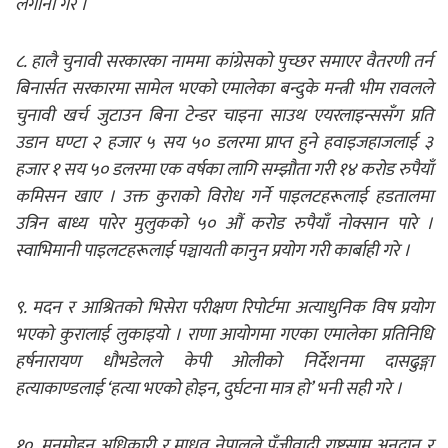
लगानी गरे ।
८. हालै चुनावी सरकारका नाममा कांग्रेसको पुच्छर समाएर वैतरणी तर्न
बिनार्सत सरकारमा सामेल भएको एमालेका बन्दुके मन्त्री भीम रावलले
चुनावी खर्च जुटाउन बिना टेन्डर चाइना साउथ एयरलाइन्ससँग प्रति
उडान घण्टा २ हजार ५ सय ५० डलरमा प्राप्त हुने हवाइजहाजलाई ३
हजार १ सय ५० डलरमा एक वर्षका लागि सम्झौता गरी १४ करोड रुपैयाँ
कमिसन खाए । उक्त कुराको विरोध गर्ने पाइलटहरूलाई हडतालमा
उत्रिन बाध्य पारेर मुलुकको ५० औं करोड रुपैयाँ नोक्सान पारे ।
स्वाभिमानी पाइलटहरूलाई पञ्चायती कानुन प्रयोग गरी कार्बाही गरे ।
९. मदन र आश्रितको भिसेरा परीक्षण रिपोर्टमा अत्याधुनिक विष प्रयोग
भएको कुरालाई लुकाइयो । राणा आयोगमा गएका एमालेका प्रतिनिधि
हर्षनारायण धौभडेलले केपी ओलीको निर्देशनमा दासढुङ्गा
हत्याकाण्डलाई ‘हत्या भएको होइन, दुर्घटना मात्र हो’ भनी सही गरे ।
१०. मनमोहन अधिकारी र माधव नेपालले पुँजीवादी राष्ट्रसामू अनुदान र