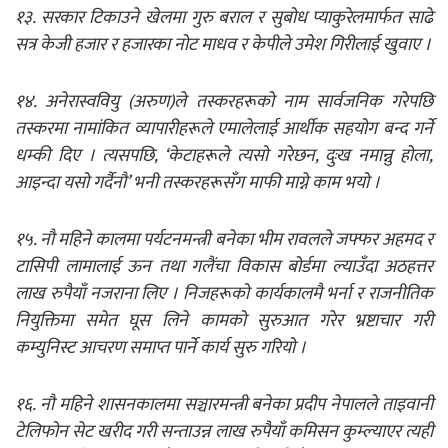
१३. सरकार टिकाउने खेलमा गुरु बराल र सुबोध प्याकुरेलमार्फत साढे
सत्र केजी हजार र हजारका नोट माधव र केपीले उमेश गिरीलाई खुवाए ।
१४. अनेरास्ववियु (अरुण)ले तस्करहरूको नाम सार्वजनिक गरेपछि
तस्करमा नामांकित व्यापारीहरूले एमालेलाई आर्थीक सहयोग बन्द गर्ने
धम्की दिए । त्यसपछि, ‘केटाहरूले त्यसो गरेछन, दुःख नमान्नु होला,
आइन्दा यसो गर्दैनौ’ भनी तस्करहरूसँग माफी माग्ने काम भयो ।
१५. नौ महिने कालमा पर्यटनमन्त्री बनेका भीम रावलले जफ्फर अहमद र
टासिपी लामालाई ऊन तथा गलैंचा विकास बोर्डमा ल्याउँदा अठहत्तर
लाख रुपैयाँ नजराना लिए । निजहरूको कार्यकालमै भर्ना र राजनीतिक
नियुक्तिमा समेत घूस लिने कामको सुरुआत गरेर भ्रष्टाचार गरी
कम्युनिस्ट आचरण समाप्त पार्ने कार्य सुरु गरियो ।
१६. नौ महिने शासनकालमा सञ्चारमन्त्री बनेका प्रदीप नेपालले ताइवानी
टेलिफोन सेट खरीद गरी सन्ताउन्न लाख रुपैयाँ कमिसन कुम्ल्याएर त्यही