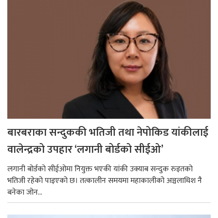
बारबराका सन्दुककी भतिजी तथा नेपोकिड यांकीलाई
वालेन्द्रको उपहार ‘लगानी बोर्डको सीईओ’
लगानी बोर्डको सीईओमा नियुक्त भएकी यांकी उक्याब सन्दुक रुइतको
भतिजी रहेको पाइएको छ। तत्कालीन समयमा महाकालीको अञ्चलाधिश नै
बनेका जोन...