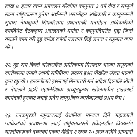
लाख ७ हजार रकम अपचलन गरेकोमा कानुनतः ३ वर्ष कैद र सम्पूर्ण
रकम राष्ट्रियकरण हुनेमा अर्थमन्त्री भरतमोहन अधिकारी र कानुनमन्त्री
सुवास नेम्वाङ्गको सिफारिसमा प्रधानमन्त्री मनमोहन अधिकारीको
क्याबिनेट बैठकद्वारा अदालतको मर्यादा र कानुनविपरीत मुद्दा फिर्ता
गराउने काम गरी दुइ करोड रुपैयाँ नजराना लिई जनता र राष्ट्रमारा काम
गरे ।
२२. दुइ सय किलो चरेशसहित अमेरिकामा गिरफ्तार भएका ससुराको
कारोबारमा एमाले स्थायी समितिका सदस्य इश्वर पोखरेल संलग्न भएको
कुरा खुल्यो । इन्टरपोलले इश्वरलाई गिरफ्तारी गर्न आदेश दिएपछि ओली
र नेपालले प्रहरी महानिरीक्षक अच्यूतकृष्ण खरेलमार्फत इश्वरलाई
कार्यबाही हुनबाट बचाई अवैध लागुऔषध कारोबारलाई प्रश्रय दिए ।
२३. टनकपुरको राष्ट्रघातलाई वैधानिक मान्यता दिने ‘महाकाली
प्याकेज’को अवधारणा ल्याई राष्ट्रियताजस्तो संवेदनशील विषयसँग
भारतीयहरूको वचनको पक्का देखिन १ खरब २० अरव वर्सेनि आम्दानी