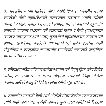
२. तत्कालीन नेकपा मालेको चौथो महाधिवेशन र तत्कालीन नेकपा
एमालेको पाँचौं महाधिवेशनले राजतन्त्रका सवालमा अगाडि सारेको
क्रमशः ‘जनवादी गणतन्त्र नेपालको स्थापना गर्ने’ र ‘जनताको बहुदलीय
जनवादी गणतन्त्र स्थापना’ गर्ने लक्ष्यलाई माधव र केपी (माधवकुमार
नेपाल र खड्गप्रसाद शर्मा ओली) गुटले छैटौं महाधिवेशनमा परित्याग गरी
आफ्नो दस्तावेजमा कहींकतै गणतन्त्रको ‘ग’ समेत उल्लेख नगरी
सैद्धान्तिक र व्यवहारिक रूपमासमेत एमालेलाई राजावादी कम्युनिस्ट
पार्टीमा परिणत गरायो ।
३. प्रतिपक्षमा रहँदा मणिपाल कलेज स्थापना गर्न दिइनु हुँदैन भनेर विरोध
गरियो, तर सरकारमा जानासाथ मोदनाथ प्रश्रतिको शिक्षा मन्त्रित्व
कालमा आफैंले स्वीकृति दिई ४१ लाख रुपैयाँ घूस खाइयो ।
४. तत्कालीन गृहमन्त्री केपी शर्मा ओलीले नियमविपरीत गृहमन्त्रालयका
लागि गाडी खरीद गरी करोडौं खाएको कुरा लेखा समितिको रिपोर्टमा