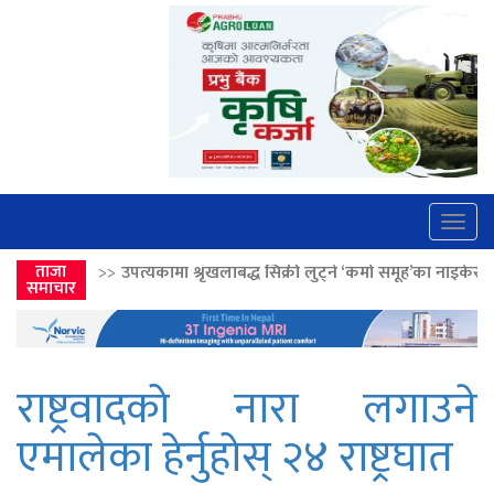
Togg
navig
्रृंखलाबद्ध सिक्री लुट्ने ‘कर्मा समूह’का नाइकेसहित पाँच पक्राउ
ताजा
>>
लोकतान्त्र
समाचार
राष्ट्रवादको नारा लगाउने
एमालेका हेर्नुहोस् २४ राष्ट्रघात