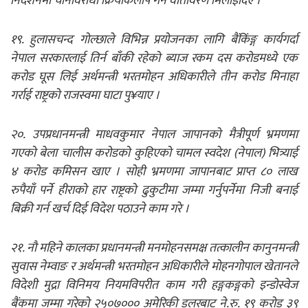
निर्देशनमा चीनविरोधी क्रियाकलाप गर्ने वातावरण मिलाइदिए ।
१९. हुलासचन्द गोल्छाले विभिन्न प्रयोजनका लागि बैंकिंङ्ग कार्यगर्दा
नेपाल सरकारलाई तिर्न बाँकी रहेको ब्याज रकम दस करोडमध्ये एक
करोड घूस लिई अर्थमन्त्री भरतमोहन अधिकारीले तीन करोड मिनाहा
गर्राई राष्ट्रको राजस्वमा घाटा पु¥याए ।
२०. उपप्रधानमन्त्री माधवकुमार नेपाल जापानको मैत्रीपूर्ण भ्रमणमा
गएको बेला चालीस करोडको कुहिएको चामल स्वदेश (नेपाल) भित्र्याई
४ करोड कमिसन खाए । सोही भ्रमणमा जापानबाट प्राप्त ८० लाख
रुपैयाँ पर्ने हीराको हार राष्ट्रको ढुकुटीमा जम्मा गर्नुपर्नेमा निजी बनाई
बिक्री गर्न खर्च दिई विदेश पठाउने काम गरे ।
२१. नौ महिने कालका प्रधानमन्त्री मनमोहनसमक्ष तत्कालीन कानुनमन्त्री
सुवास नेम्वाङ र अर्थमन्त्री भरतमोहन अधिकारीले मोहनगोपाल खेतानले
विदेशी मुद्रा विनिमय नियमविपरीत काम गरी हङ्गकङ्गको इन्डोस्वेज
बैंकमा जम्मा गरेको २५०७००० अमेरिकी डलरबाट ने.रु. १९ करोड ३९