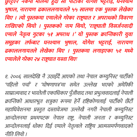
छुट्टिएर नेकपा मालेमा हुँदा सो पार्टीका योगेश भट्टराई, घनश्याम
भुषाल, नारायण ढकाललगायतले ५५ सालमा एक पुस्तक लेखेका
थिए । त्यो पुस्तकमा एमालेले गरेका राष्ट्रघात र अपराधको विवरण
राखिएको थियो । पुस्तकको नाम थियो, ‘राष्ट्रघाती विसर्जनवादी
एमाले नेतृत्व गुटका ५१ अपराध ।’ यो पुस्तक क्रान्तिकारी युवा
समूहका तर्फबाट घनश्याम भुषाल, योगेश भट्टराई, नारायण
ढकाललगायतले लेखेका थिए । पुस्तकमा लगाइएका ५१ मध्ये
एमालेले गरेका २४ राष्ट्रघात यस्ता थिएः
१. २००६ सालदेखि नै उठाइँदै आएको तथा नेपाल कम्युनिस्ट पार्टीको
‘पहिलो पर्चा’ र ‘घोषणापत्र’मा समेत उल्लेख भएको अमेरिकी
साम्राज्यवाद र भारतेली एकाधिकार पुँजीवाद तथा प्रभुत्ववादलाई नेपाली
क्रान्तिको आधारभूत शत्रुका रूपमा हेर्ने दृष्टिकोणलाई पार्टीको छैंटौं
महाधिवेशनमा प्रस्तुत दस्तावेजमा उल्लेखै नगरी नेपाली कम्युनिस्ट
आन्दोलनमा प्रथमपटक नेपाल राष्ट्र, नेपाली जनता र कम्युनिस्ट
आन्दोलनलाई धोका दिई एमाले नेतृत्वले राष्ट्रिय आत्मसमर्पणवादको
नीति लियो ।