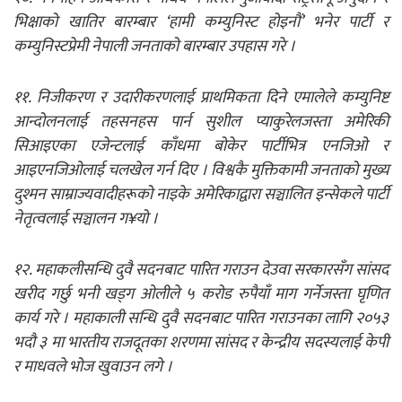
भिक्षाको खातिर बारम्बार ‘हामी कम्युनिस्ट होइनौं’ भनेर पार्टी र
कम्युनिस्टप्रेमी नेपाली जनताको बारम्बार उपहास गरे ।
११. निजीकरण र उदारीकरणलाई प्राथमिकता दिने एमालेले कम्युनिष्ट
आन्दोलनलाई तहसनहस पार्न सुशील प्याकुरेलजस्ता अमेरिकी
सिआइएका एजेन्टलाई काँधमा बोकेर पार्टीभित्र एनजिओ र
आइएनजिओलाई चलखेल गर्न दिए । विश्वकै मुक्तिकामी जनताको मुख्य
दुश्मन साम्राज्यवादीहरूको नाइके अमेरिकाद्वारा सञ्चालित इन्सेकले पार्टी
नेतृत्वलाई सञ्चालन ग¥यो ।
१२. महाकलीसन्धि दुवै सदनबाट पारित गराउन देउवा सरकारसँग सांसद
खरीद गर्छु भनी खड्ग ओलीले ५ करोड रुपैयाँ माग गर्नेजस्ता घृणित
कार्य गरे । महाकाली सन्धि दुवै सदनबाट पारित गराउनका लागि २०५३
भदौ ३ मा भारतीय राजदूतका शरणमा सांसद र केन्द्रीय सदस्यलाई केपी
र माधवले भोज खुवाउन लगे ।