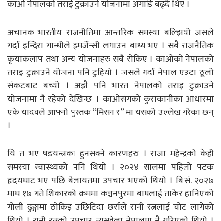
काओ नेपालको तराई टुक्राउने योजनामा अगाडि बढ्दै थिए ।
अचानक भारतीय राजनीतिमा आन्तरिक समस्या बल्झियो जसले
गर्दा इन्दिरा गान्धीले इमर्जेन्सी लगाउन बाध्य भए । सबै राजनैतिक
कृयाकलाप तथा अन्य योजनाहरु सबै रोकिए । काओको नेपालको
तराइ टुक्राउने योजना पनि टुहियो । जसले गर्दा नेपाल एउटा ठूलो
संकटबाट बच्यो । अझै पनि भारत नेपालको तराइ टुक्राउने
योजनामा नै रहेको देखिन्छ । काओसंगको कुराकानीका आधारमा
एके यादवले आफ्नो पुस्तक “मिसन र” मा यसको उल्लेख गरेका छन्
।
यि त भए षडयन्त्रका हुनसक्ने कारणहरु । राजा महेन्द्रको केही
समस्या स्वास्थ्यको पनि थियो । २०२४ सालमा पहिलो पटक
हृदयघाट भए पछि बेलायतमा उपचार भएको थियो । बि.सं. २०२७
माघ १७ गते शिकारको क्रममा कञ्चनपुरमा बाघलाई ताकेर हानिएको
गोली ढुङ्गामा ठोकिइ उछिटिदा छर्राले रानी रत्नलाई चोट लागेको
थियो । रानी रत्नको उपचार त्यसबेला नेपालमा नै गरिएको थियो ।