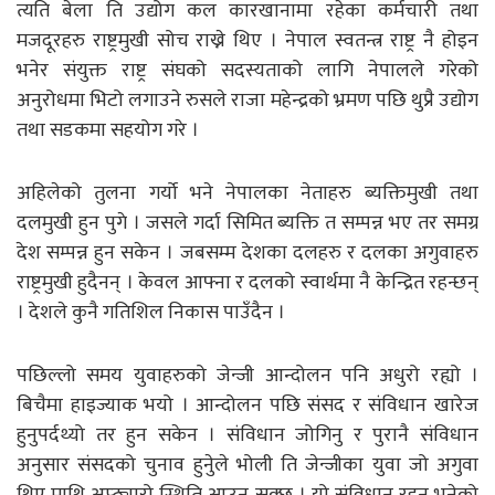
त्यति बेला ति उद्योग कल कारखानामा रहेका कर्मचारी तथा
मजदूरहरु राष्ट्रमुखी सोच राख्ने थिए । नेपाल स्वतन्त्र राष्ट्र नै होइन
भनेर संयुक्त राष्ट्र संघको सदस्यताको लागि नेपालले गरेको
अनुरोधमा भिटो लगाउने रुसले राजा महेन्द्रको भ्रमण पछि थुप्रै उद्योग
तथा सडकमा सहयोग गरे ।
अहिलेको तुलना गर्यो भने नेपालका नेताहरु ब्यक्तिमुखी तथा
दलमुखी हुन पुगे । जसले गर्दा सिमित ब्यक्ति त सम्पन्न भए तर समग्र
देश सम्पन्न हुन सकेन । जबसम्म देशका दलहरु र दलका अगुवाहरु
राष्ट्रमुखी हुदैनन् । केवल आफ्ना र दलको स्वार्थमा नै केन्द्रित रहन्छन्
। देशले कुनै गतिशिल निकास पाउँदैन ।
पछिल्लो समय युवाहरुको जेन्जी आन्दोलन पनि अधुरो रह्यो ।
बिचैमा हाइज्याक भयो । आन्दोलन पछि संसद र संविधान खारेज
हुनुपर्दथ्यो तर हुन सकेन । संविधान जोगिनु र पुरानै संविधान
अनुसार संसदको चुनाव हुनुेले भोली ति जेन्जीका युवा जो अगुवा
थिए माथि अप्ठ्यारो स्थिति आउन सक्छ । यो संविधान रहनु भनेको