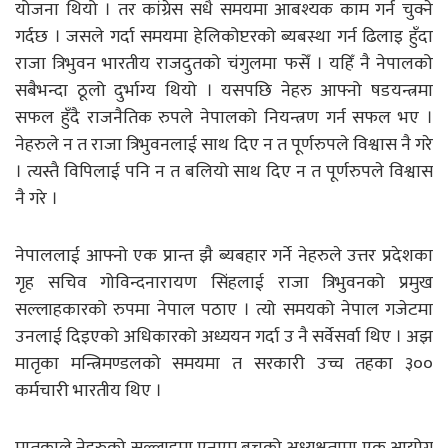
योजना थियो । तर कांग्रेस सधै समयमा आबश्यक काम गर्न चुक्ने
गर्दछ । जसले गर्दा समयमा हेलिकोप्टरको ब्यबस्था गर्न ढिलाइ हुँदा
राजा त्रिभुवन भारतीय राजदुतको चंगुलमा फसेँ । यहिँ नै नेपालको
सबैभन्दा ठूलो दुर्भाग्य थियो । यसपछि नेहरु आफ्नो षडयन्त्रमा
सफल हुँदै राजनैतिक रुपले नेपालको नियन्त्रण गर्न सफल भए ।
नेहरुले न त राजा त्रिभुवनलाई साथ दिए न त पूर्णरुपले विश्वास नै गरे
। त्यस्तै विपिलाई पनि न त बलियो साथ दिए न त पूर्णरुपले विश्वास
नै गरे ।
नेपाललाई आफ्नो एक प्रान्त झै ब्यबहार गर्ने नेहरुले उत्तर प्रदेशका
गृह सचिव गोविन्दनारायण सिंहलाई राजा त्रिभुवनको प्रमुख
सल्लाहकारको रुपमा नेपाल पठाए । त्यो समयको नेपाल गजेटमा
उनलाई दिइएको अधिकारको अध्ययन गर्दा उ नै सर्वेसर्वा थिए । अझ
मातृका मन्त्रिमण्डलको समयमा त सरकारी उच्च तहका ३००
कर्मचारी भारतीय थिए ।
मातृकाले नेहरुको सल्लाहमा एनएम बुचको अध्यक्षतामा एक आयोग