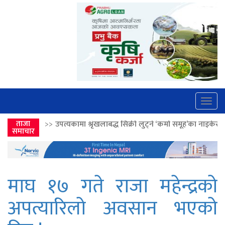
Togg
navig
पत्यकामा श्रृंखलाबद्ध सिक्री लुट्ने ‘कर्मा समूह’का नाइकेसहित पाँच पक्राउ
ताजा
>>
समाचार
माघ १७ गते राजा महेन्द्रको
अपत्यारिलो अवसान भएको