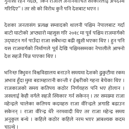
गुनासो रहने गर्दछ, “किन राजाले जननिर्वाचित सरकारलाई अपदस्थ
गरिदिए” । तर सो को विरोध कुनै पनि देशबाट भएन ।
देशका जनतासंग प्रत्यक्ष सम्वादको थालनी पश्चिम नेपालबाट गर्दा
बाटो घाटोको अप्ठ्यारो महसुस गरि २०१८ मा पूर्व पश्चिम राजमार्गको
उद्घाटन गर्न पाउँदा राजा सबैभन्दा बढी खुशी भएका थिए । हुन पनि
यस राजमार्गको निर्माणले पूर्व देखि पश्चिमसम्मका नेपालीले आफ्नो
देश सहजै चिन्न पाएका थिए ।
भनिन्छ त्रिभुवन विश्वविद्यालय बनाउने समयमा देशको ढुकुटीमा रकम
अभाव हुँदा मुमा बडामहारानी कान्ती र ईश्वरीको गहना बेचेका थिए ।
राजकाजको समय कतिपय कठोर निर्णयहरु पनि भए होलान ।
जसलाई केही वर्गले सहजै स्विकार गर्न सकेनन् । तर समग्रमा राजा
महेन्द्रले चालेका कतिपय कदमहरु राजा वीरेन्द्रले अगाडि बढाउन
सकेनन् । राजा वीरेन्द्र धेरै नरमवादी थिए तर राजा महेन्द्र समय
अनुकुल बन्थे । कहिले कठोर कहिले नरम भएर आबश्यक कदम
चाल्थे ।