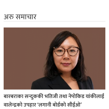
अरु समाचार
बारबराका सन्दुककी भतिजी तथा नेपोकिड यांकीलाई
वालेन्द्रको उपहार ‘लगानी बोर्डको सीईओ’