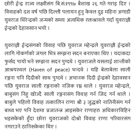
छोरी ईन्द्र राज्य लक्ष्मीसंग बि.सं.१९९७ बैशाख २६ गते गराइ दिए ।
विवाहको दश वर्ष पछि दिल्ली पलायन हुनु केवल दुइ महिना अगाडी
युवराज धिरेन्द्रको जन्मको समय अत्यधिक रक्तश्रावले गर्दा युवराज्ञी
ईन्द्रको देहावसान भयो ।
युवराज्ञी ईन्द्रसंगको विवाह पछि युवराज महेन्द्रले युवराज्ञी ईन्द्रको
लागि गोकर्णको जंगल भित्र सम्झना सदन बनाएका थिए । यदाकदा
फुर्सद पायो भने सम्झना सदन पुग्दथे । युवराजले यसलाई शान्तीको
आश्रयस्थल (Haven of peace) भन्दथे । यहि बेलाबेला साली
रञ्जना पनि दिदीको साथ पुग्दथे । अचानक दिदी ईन्द्रको देहावसान
पछि युवराज साली रञ्जनाको नजिक रम्न थाले । युवराज महेन्द्रले,
बाबुसंग निहु खोज्दै साली रञ्जनासंग विवाह गर्न जिद गर्न थाले ।
बाबुले पहिलो विवाह तत्कालिन राणा श्री ३ जुद्धको नातिनीसंग गर्न
बाध्य भए पनि देशमा प्रजातन्त्र आइसकेर राणाहरु अधिकारविहिन
भइसकेको हुँदा छोरा युवराजको दोश्रो विवाह राणा परिवारसंग
नगराउने ठानिसकेका थिए ।