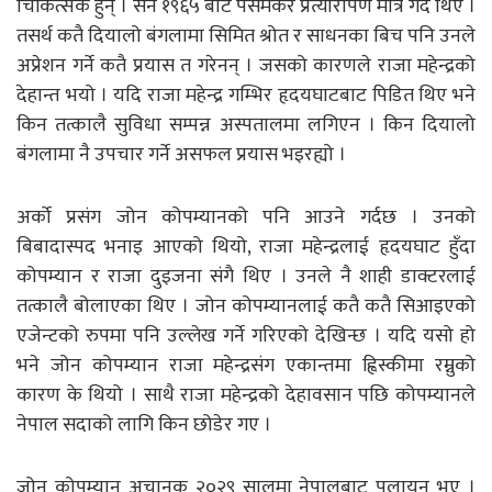
चिकित्सक हुन् । सन १९६५ बाट पेसमेकर प्रत्यारोपण मात्र गर्दै थिए ।
तसर्थ कतै दियालो बंगलामा सिमित श्रोत र साधनका बिच पनि उनले
अप्रेशन गर्ने कतै प्रयास त गरेनन् । जसको कारणले राजा महेन्द्रको
देहान्त भयो । यदि राजा महेन्द्र गम्भिर हृदयघाटबाट पिडित थिए भने
किन तत्कालै सुविधा सम्पन्न अस्पतालमा लगिएन । किन दियालो
बंगलामा नै उपचार गर्ने असफल प्रयास भइरह्यो ।
अर्को प्रसंग जोन कोपम्यानको पनि आउने गर्दछ । उनको
बिबादास्पद भनाइ आएको थियो, राजा महेन्द्रलाई हृदयघाट हुँदा
कोपम्यान र राजा दुइजना संगै थिए । उनले नै शाही डाक्टरलाई
तत्कालै बोलाएका थिए । जोन कोपम्यानलाई कतै कतै सिआइएको
एजेन्टको रुपमा पनि उल्लेख गर्ने गरिएको देखिन्छ । यदि यसो हो
भने जोन कोपम्यान राजा महेन्द्रसंग एकान्तमा ह्विस्कीमा रम्नुको
कारण के थियो । साथै राजा महेन्द्रको देहावसान पछि कोपम्यानले
नेपाल सदाको लागि किन छोडेर गए ।
जोन कोपम्यान अचानक २०२९ सालमा नेपालबाट पलायन भए ।