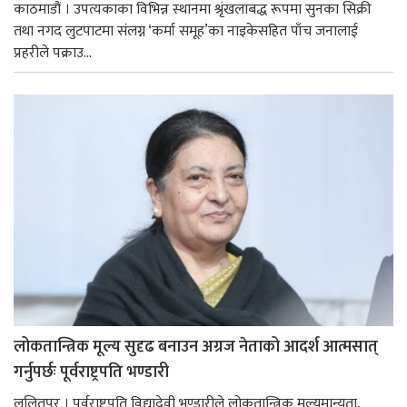
काठमाडौं । उपत्यकाका विभिन्न स्थानमा श्रृंखलाबद्ध रूपमा सुनका सिक्री
तथा नगद लुटपाटमा संलग्न ‘कर्मा समूह’का नाइकेसहित पाँच जनालाई
प्रहरीले पक्राउ...
लोकतान्त्रिक मूल्य सुदृढ बनाउन अग्रज नेताको आदर्श आत्मसात्
गर्नुपर्छः पूर्वराष्ट्रपति भण्डारी
ललितपुर । पूर्वराष्ट्रपति विद्यादेवी भण्डारीले लोकतान्त्रिक मूल्यमान्यता,