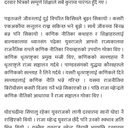
दरवार भित्रको सम्पूर्ण शिक्षाले सबै कुरामा पारंगत हुँदै गए ।
पञ्चतन्त्रले जीवनलाई दुई विपरित किसिमले बुझ्न सिकायो । कसरी
एकअर्कोमा सन्तुलन राख्न सकिन्छ भने बुझे । साथै जीवनमा बिनम्र
बन्न पनि सिकायो । कणिक नीतिका कथाहरु र शिक्षाहरुलाई
बाल्यकालमा ध्यानसंग पढेका युवराजले आफ्नो राज्यकालमा
राजनैतिक रुपले कणिक नीतिका नियमहरुको उपयोग गरेका थिए ।
कणिक धृतराष्ट्रका प्रमुख मन्त्री थिए, कणिकको सल्लाहमा नै
धृतराष्ट्रले राज्य सञ्चालन गर्दथे । पाण्डवसंगको युद्धमा कौरवहरुले
कणिकको सल्लाह नै लिने गर्दथे । यसरी धृतराष्ट्रलाई कणिकले दिने
सल्लाहलाई कणिक नीति भन्ने गरिन्छ । यसमा राजनीतिमा
बिरोधीसंग कसरी विजय गर्ने भन्ने सिकाएको छ । पछि राजा महेन्द्रले
कणिक नीतिको आधारमा नै राज्य सञ्चालन गरेका थिए ।
घोडचढीमा सिपालु रहेका युवराजको लागी दरवारमा सानो घोडा नै
राखिएको थियो । राजा महेन्द्र युवराज छँदै पनि उनको स्वभाव अलि
भिन्न थियो । यस्तैमा युवराज महेन्द्र विरामी भएपछि दरवारमा