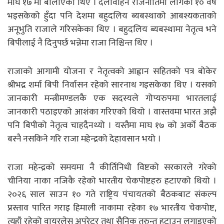
माघ १७ मा बोलाएका थिए । दलविहिन राजनीतिमा लागेको १० वर्ष
भइसकेको हुँदा पनि देशमा बहुदलिय ब्यबस्थाको आबश्यकताको
अनूभुति राजाले गरिसकेका थिए । बहुदलिय ब्यबस्थामा नेतृत्व भने
बिपीलाई नै दिनुपर्छ भन्नेमा राजा निश्चिन्त थिए ।
राजाको आगामी योजना र नेतृत्वको आह्वान सहितको पत्र बोकेर
श्रीभद्र शर्मा बिपी निर्वासन रहेको सारनाथ गइसकेका थिए । यसको
जानकारी मन्त्रीमण्डलकै एक सदस्यले गोप्यरुपमा भारतलाई
जानकारी पठाइएको आशंका गरिएको थियो । वास्तवमा भारत अझै
पनि बिपीको नेतृत्व चाहदैनथ्यो । यस्तैमा माघ १७ को अर्को बैठक
बस्नै नसकिने गरि राजा महेन्द्रको देहावसान भयो ।
राजा महेन्द्रको समयमा नै कीर्तिनिधी विष्टको सरकारले गरेको
चीनिया नाका नजिकै रहेको भारतीय चेकपोष्टहरु हटाएको थियो ।
२०२६ साल साउन १० गते राष्ट्रिय पंचायतको बैठकबाट संकल्प
प्रस्ताव पारित गराइ हिमाली नाकामा रहेका १७ भारतीय चेकपोष्ट,
त्यहाँ रहेको वायरलेस अपरेटर तथा सैनिक तुरुन्त हटाउन लगाइएको