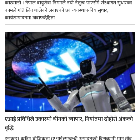
काठमाडाैं । नेपाल वायुसेवा निगमले नयाँ नेतृत्व पाएसँगै संस्थागत सुधारका
कामले गति लिन थालेको जनाएको छ। व्यवस्थापकीय सुधार,
कार्यसम्पादनमा जवाफदेहिता...
एआई प्रविधिले उकास्यो चीनको व्यापार, निर्यातमा दोहोरो अंकको
वृद्धि
हङकङ। कृत्रिम बौद्धिकता (एआई)सम्बन्धी उत्पादनको विश्वव्यापी माग तीव्र