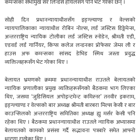
कमन्सका सभामुख सर लिन्डसे होयलसँग पनि भेट गरेका छन् ।
सोही दिन प्रधानन्यायाधीशसँग इङ्ग्ल्याण्ड र वेल्सको
न्यायपालिकाका न्यायाधीश रोबिन नोल्स, लर्ड जस्टिस डिङ्गेमेन्स,
अन्तरराष्ट्रिय न्यायिक टोलीका लर्ड जस्टिस स्नोडेन, श्रीमती एडी,
एडवर्ड लर्ड गार्नियर, किंग्स कलेज लन्डनका प्रोफेसर जेम्स ली र
हाउस अफ कमन्सका सांसद डेभिड स्मिथ जस्ता प्रवुद्ध
व्यक्तित्वहरूसँग भेट गरेका थिए ।
बेलायत भ्रमणको क्रममा प्रधानन्यायाधीश राउतले बेलायतको
न्यायिक प्रणालीका प्रमुख व्यक्तिहरूसँगको बैठकमा भाग लिएका
थिए, जसमा ‘जुडिसियल अपोइन्टमेन्ट कमिस्नर’ तनवीर इकराम,
इङ्ग्ल्याण्ड र वेल्सको बार अध्यक्ष श्रीमती बारबरा मिल्स केसी र बार
काउन्सिलको अन्तरराष्ट्रिय समितिका अध्यक्ष ह्यु मर्सर केसी पनि
रहेका थिए । बैठकमा प्रधानन्यायाधीश राउतले न्यायिक अभ्यासमा
बेलायतको कामको प्रसंसा गर्दै सद्भावना पत्रबारे समेत आफ्नो
धारणा राखेका थिए ।