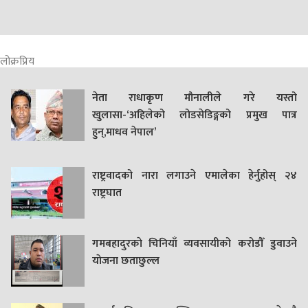
लोक्रप्रिय
नेता राधाकृण मौनालीले गरे यस्तो
खुलासा-‘अहिलेको लोडसेडिङ्गको प्रमुख पात्र
हुन्,माधव नेपाल’
राष्ट्रवादको नारा लगाउने एमालेका हेर्नुहोस् २४
राष्ट्रघात
गमबहादुरकाे चिनियाँ व्यवसायीको करोडौँ डुवाउने
याेजना छताछुल्ल