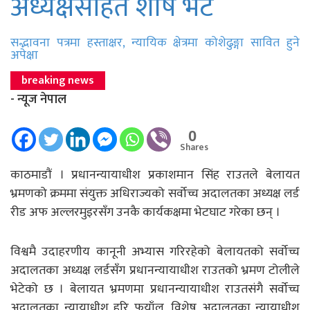
अध्यक्षसहित शीर्ष भेट
सद्भावना पत्रमा हस्ताक्षर, न्यायिक क्षेत्रमा कोशेढुङ्गा सावित हुने
अपेक्षा
breaking news
- न्यूज नेपाल
0
Shares
काठमाडाैं । प्रधानन्यायाधीश प्रकाशमान सिंह राउतले बेलायत
भ्रमणको क्रममा संयुक्त अधिराज्यको सर्वोच्च अदालतका अध्यक्ष लर्ड
रीड अफ अल्लरमुइरसँग उनकै कार्यकक्षमा भेटघाट गरेका छन् ।
विश्वमै उदाहरणीय कानूनी अभ्यास गरिरहेको बेलायतको सर्वोच्च
अदालतका अध्यक्ष लर्डसँग प्रधानन्यायाधीश राउतको भ्रमण टोलीले
भेटेको छ । बेलायत भ्रमणमा प्रधानन्यायाधीश राउतसंगै सर्वोच्च
अदालतका न्यायाधीश हरि फुयाँल, विशेष अदालतका न्यायाधीश