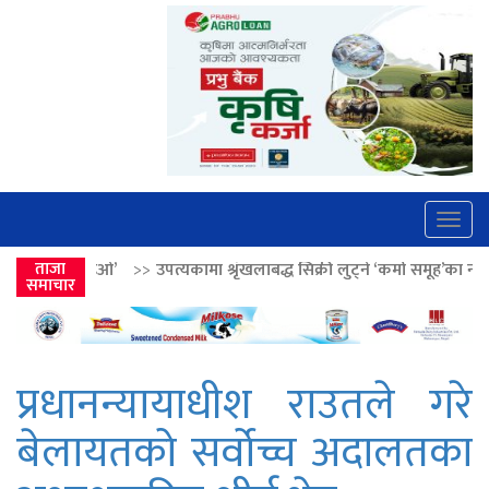
Togg
navig
पत्यकामा श्रृंखलाबद्ध सिक्री लुट्ने ‘कर्मा समूह’का नाइकेसहित पाँच पक्राउ
ताजा
>>
समाचार
प्रधानन्यायाधीश राउतले गरे
बेलायतको सर्वोच्च अदालतका