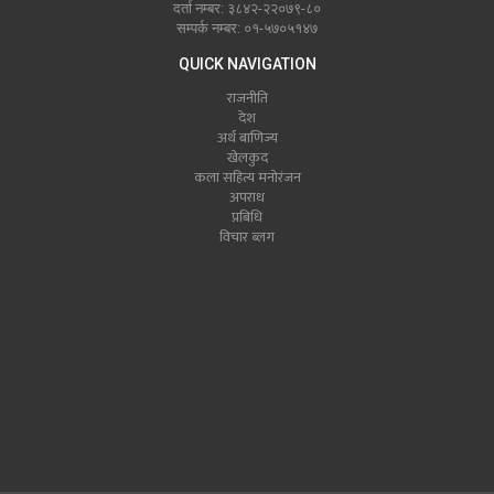
दर्ता नम्बर: ३८४२-२२०७९-८०
सम्पर्क नम्बर: ०१-५७०५१४७
QUICK NAVIGATION
राजनीति
देश
अर्थ बाणिज्य
खेलकुद
कला सहित्य मनोरंजन
अपराध
प्रबिधि
विचार ब्लग