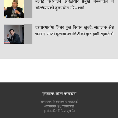
मलाई सिध्याउन अख्तियार प्रमुख बस्न्यातले नै
अख्तियारको दुरुपयोग गरे– शर्मा
दरवारमार्गमा जिञ्जर फुड किचन खुल्दै, सञ्चालक श्रेष्ठ
भन्छन्ः सस्तो मूल्यमा क्वालिटीको फुड हामी खुवाउँछौं
प्रकाशक: सजिव कालाखेती
सम्पादकः केशवप्रसाद भट्टराई
अनामनगर २९ काठमाण्डौं
इमर्शन मल्टि मिडिया प्रा लि