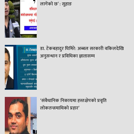
लागेको छ’ : सुहाङ
डा. टेकबहादुर घिमिरे: अब्बल सरकारी वकिलदेखि
अनुसन्धान र प्रविधिका ज्ञातासम्म
‘संवैधानिक निकायमा हस्तक्षेपको प्रवृति
लोकतन्त्रमाथिको प्रहार’