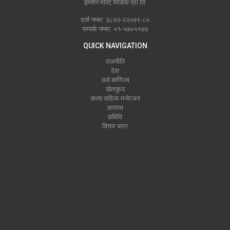
इमर्शन मल्टि मिडिया प्रा लि
दर्ता नम्बर: ३८४२-२२०७९-८०
सम्पर्क नम्बर: ०१-५७०५१४७
QUICK NAVIGATION
राजनीति
देश
अर्थ बाणिज्य
खेलकुद
कला सहित्य मनोरंजन
अपराध
प्रबिधि
विचार ब्लग