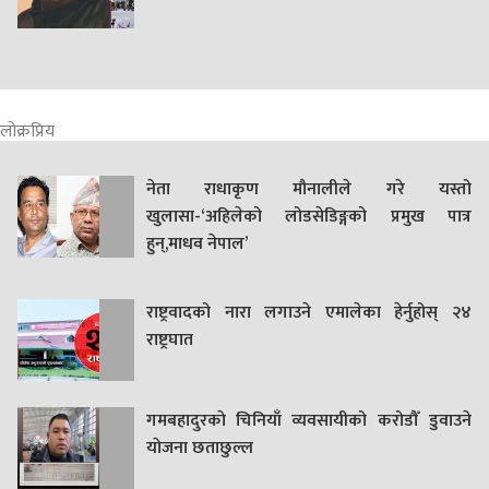
लोक्रप्रिय
नेता राधाकृण मौनालीले गरे यस्तो
खुलासा-‘अहिलेको लोडसेडिङ्गको प्रमुख पात्र
हुन्,माधव नेपाल’
राष्ट्रवादको नारा लगाउने एमालेका हेर्नुहोस् २४
राष्ट्रघात
गमबहादुरकाे चिनियाँ व्यवसायीको करोडौँ डुवाउने
याेजना छताछुल्ल