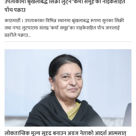
उपत्यकामा श्रृंखलाबद्ध सिक्री लुट्ने ‘कर्मा समूह’का नाइकेसहित
पाँच पक्राउ
काठमाडौं । उपत्यकाका विभिन्न स्थानमा श्रृंखलाबद्ध रूपमा सुनका सिक्री
तथा नगद लुटपाटमा संलग्न ‘कर्मा समूह’का नाइकेसहित पाँच जनालाई
प्रहरीले पक्राउ...
लोकतान्त्रिक मूल्य सुदृढ बनाउन अग्रज नेताको आदर्श आत्मसात्