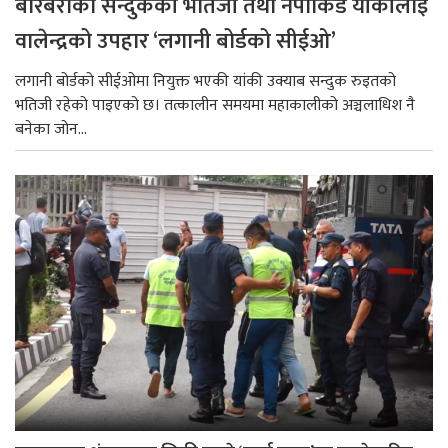
बारबराका सन्दुककी भतिजी तथा नेपोकिड यांकीलाई
वालेन्द्रको उपहार ‘लगानी बोर्डको सीईओ’
लगानी बोर्डको सीईओमा नियुक्त भएकी यांकी उक्याब सन्दुक रुइतको
भतिजी रहेको पाइएको छ। तत्कालीन समयमा महाकालीको अञ्चलाधिश नै
बनेका जोन...