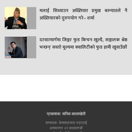
मलाई सिध्याउन अख्तियार प्रमुख बस्न्यातले नै
अख्तियारको दुरुपयोग गरे– शर्मा
दरवारमार्गमा जिञ्जर फुड किचन खुल्दै, सञ्चालक श्रेष्ठ
भन्छन्ः सस्तो मूल्यमा क्वालिटीको फुड हामी खुवाउँछौं
प्रकाशक: सजिव कालाखेती
सम्पादकः केशवप्रसाद भट्टराई
अनामनगर २९ काठमाण्डौं