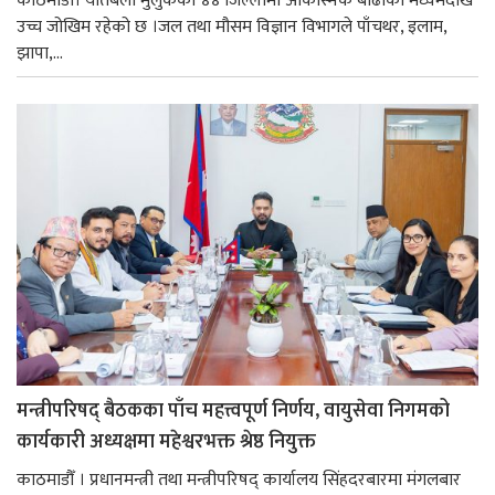
काठमाडौँ। यतिबेला मुलुकका ४४ जिल्लामा आकस्मिक बाढीको मध्यमदेखि
उच्च जोखिम रहेको छ ।जल तथा मौसम विज्ञान विभागले पाँचथर, इलाम,
झापा,...
मन्त्रीपरिषद् बैठकका पाँच महत्त्वपूर्ण निर्णय, वायुसेवा निगमको
कार्यकारी अध्यक्षमा महेश्वरभक्त श्रेष्ठ नियुक्त
काठमाडौँ । प्रधानमन्त्री तथा मन्त्रीपरिषद् कार्यालय सिंहदरबारमा मंगलबार