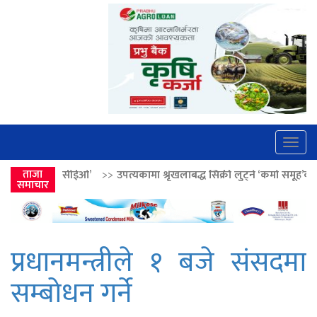
Togg
navig
’
>>
ताजा
उपत्यकामा श्रृंखलाबद्ध सिक्री लुट्ने ‘कर्मा समूह’का नाइकेसहित पाँच पक्रा
समाचार
प्रधानमन्त्रीले १ बजे संसदमा
सम्बोधन गर्ने