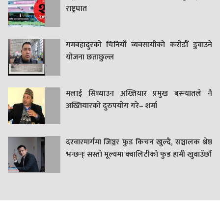
राष्ट्रघात
गमबहादुरकाे चिनियाँ व्यवसायीको करोडौँ डुवाउने
याेजना छताछुल्ल
मलाई सिध्याउन अख्तियार प्रमुख बस्न्यातले नै
अख्तियारको दुरुपयोग गरे– शर्मा
दरवारमार्गमा जिञ्जर फुड किचन खुल्दै, सञ्चालक श्रेष्ठ
भन्छन्ः सस्तो मूल्यमा क्वालिटीको फुड हामी खुवाउँछौं