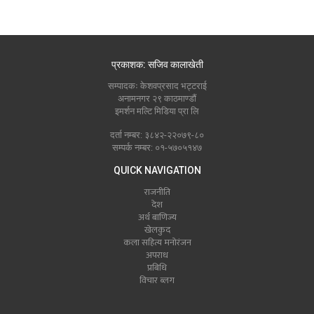
प्रकाशक: सजिव कालाखेती
सम्पादकः केशवप्रसाद भट्टराई
अनामनगर २९ काठमाण्डौं
इमर्शन मल्टि मिडिया प्रा लि
दर्ता नम्बर: ३८४२-२२०७९-८०
सम्पर्क नम्बर: ०१-५७०५१४७
QUICK NAVIGATION
राजनीति
देश
अर्थ बाणिज्य
खेलकुद
कला सहित्य मनोरंजन
अपराध
प्रबिधि
विचार ब्लग