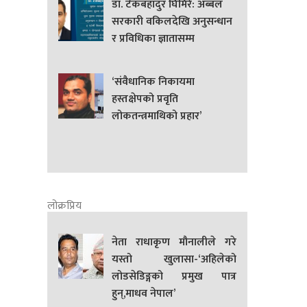
डा. टेकबहादुर घिमिरे: अब्बल
सरकारी वकिलदेखि अनुसन्धान
र प्रविधिका ज्ञातासम्म
‘संवैधानिक निकायमा
हस्तक्षेपको प्रवृति
लोकतन्त्रमाथिको प्रहार’
लोक्रप्रिय
नेता राधाकृण मौनालीले गरे
यस्तो खुलासा-‘अहिलेको
लोडसेडिङ्गको प्रमुख पात्र
हुन्,माधव नेपाल’