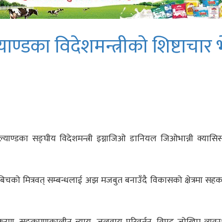
्याण्डका विदेशमन्त्रीको शिष्टाचार 
जरल्याण्डका सङ्घीय विदेशमन्त्री इग्नाजिओ डानियल जिओभान्नी क्या
शबिचको मित्रवत् सम्बन्धलाई अझ मजबुत बनाउँदै विकासको क्षेत्रमा सहका
करण, सङ्क्रमणकालीन न्याय, जलवायु परिवर्तन, विपद् जोखिम व्यव