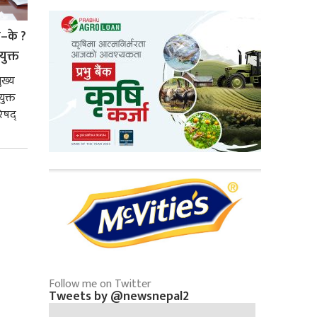
े–के ?
युक्त
ुख्य
ुक्त
िषद्
Follow me on Twitter
Tweets by @newsnepal2