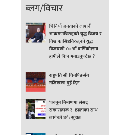
ब्लग/विचार
चिनियाँ जनताको जापानी
आक्रमणविरुद्दको युद्ध विजय र
विश्व फासिष्टविरुद्दको युद्ध
विजयको ८० औं वार्षिकोत्सव
हामीले किन मनाउनुपर्दछ ?
राष्ट्रपति सी चिनपिङसँग
नजिकका दुई दिन
‘कानुन निर्माणमा संसद्
सकारात्मक र दृढताका साथ
लागेको छ’ : सुहाङ