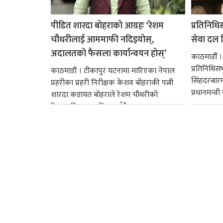
पीडित शारदा बोहराको आग्रहः ‘रेशम
प्रतिनिधि
चौधरीलाई आममाफी नदिइयोस्,
सेवा दल वि
अदालतको फैसला कार्यान्वयन होस्’
काठमाडौँ ।
प्रतिनिधि
काठमाडौं । टीकापुर घटनामा मारिएका नेपाल
सिंहदरबार
प्रहरीका प्रहरी निरीक्षक केशव बोहराकी पत्नी
प्रधानमन्त्र
शारदा कडायत बोहराले रेशम चौधरीको
रिहाइप्रति असहमति जनाउँदै...