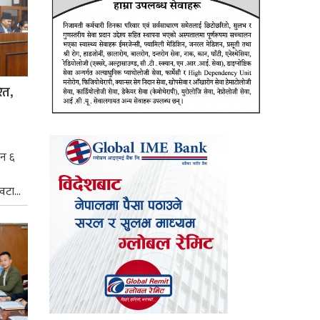
ित,
िन ६
टा...