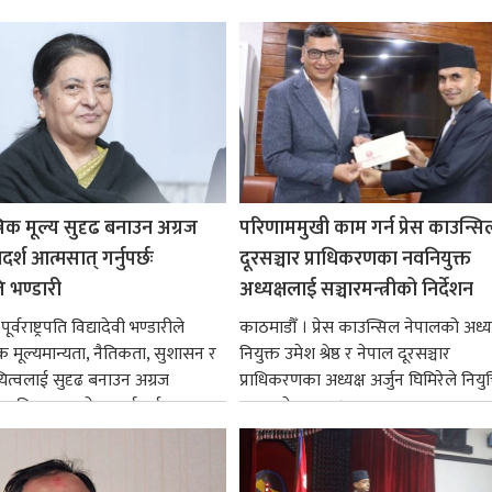
रिक मूल्य सुदृढ बनाउन अग्रज
परिणाममुखी काम गर्न प्रेस काउन्सि
्श आत्मसात् गर्नुपर्छः
दूरसञ्चार प्राधिकरणका नवनियुक्त
पति भण्डारी
अध्यक्षलाई सञ्चारमन्त्रीको निर्देशन
र्वराष्ट्रपति विद्यादेवी भण्डारीले
काठमाडौँ । प्रेस काउन्सिल नेपालको अध्य
िक मूल्यमान्यता, नैतिकता, सुशासन र
नियुक्त उमेश श्रेष्ठ र नेपाल दूरसञ्चार
ित्वलाई सुदृढ बनाउन अग्रज
प्राधिकरणका अध्यक्ष अर्जुन घिमिरेले नियुक्
्यक्तित्वहरूको आदर्शलाई आत्मसात्
ग्रहण गरेका छन्।...
क...