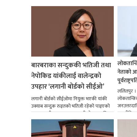
लोकतान्त्
बारबराका सन्दुककी भतिजी तथा
नेताको आदर
नेपोकिड यांकीलाई वालेन्द्रको
पूर्वराष्ट्र
उपहार ‘लगानी बोर्डको सीईओ’
ललितपुर । पू
लोकतान्त्र
लगानी बोर्डको सीईओमा नियुक्त भएकी यांकी
जनउत्तरदाय
उक्याब सन्दुक रुइतको भतिजी रहेको पाइएको
राजनीतिक व
छ। तत्कालीन समयमा महाकालीको अञ्चलाधिश
गर्न आवश्य
नै बनेका जोन...