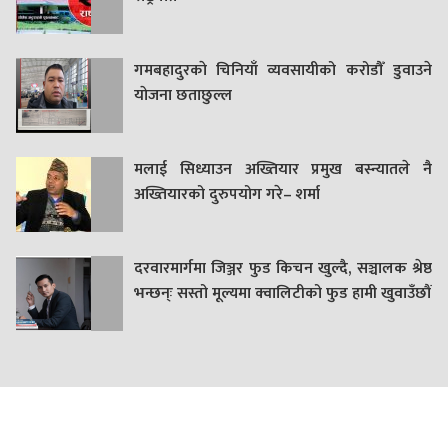
गमबहादुरकाे चिनियाँ व्यवसायीको करोडौँ डुवाउने
याेजना छताछुल्ल
मलाई सिध्याउन अख्तियार प्रमुख बस्न्यातले नै
अख्तियारको दुरुपयोग गरे– शर्मा
दरवारमार्गमा जिञ्जर फुड किचन खुल्दै, सञ्चालक श्रेष्ठ
भन्छन्ः सस्तो मूल्यमा क्वालिटीको फुड हामी खुवाउँछौं