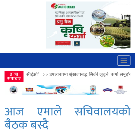
Togg
navig
>>
उपत्यकामा श्रृंखलाबद्ध सिक्री लुट्ने ‘कर्मा समूह’का नाइकेसहित पाँच पक्राउ
ताजा
समाचार
आज एमाले सचिवालयको
बैठक बस्दै