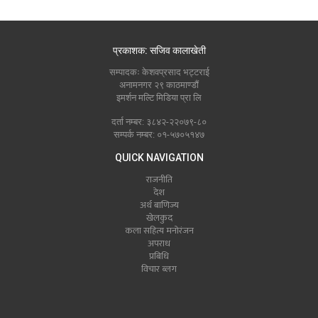
प्रकाशक: सजिव कालाखेती
सम्पादकः केशवप्रसाद भट्टराई
अनामनगर २९ काठमाण्डौं
इमर्शन मल्टि मिडिया प्रा लि
दर्ता नम्बर: ३८४२-२२०७९-८०
सम्पर्क नम्बर: ०१-५७०५१४७
QUICK NAVIGATION
राजनीति
देश
अर्थ बाणिज्य
खेलकुद
कला सहित्य मनोरंजन
अपराध
प्रबिधि
विचार ब्लग