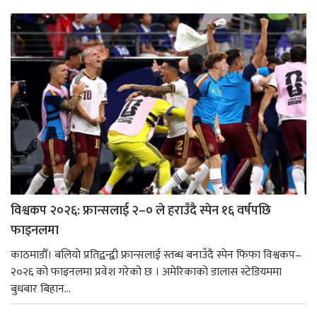
विश्वकप २०२६: फ्रान्सलाई २–० ले हराउँदै स्पेन १६ वर्षपछि
फाइनलमा
काठमाडौँ। बलियो प्रतिद्वन्द्वी फ्रान्सलाई स्तब्ध बनाउँदै स्पेन फिफा विश्वकप–
२०२६ को फाइनलमा प्रवेश गरेको छ । अमेरिकाको डालास स्टेडियममा
बुधबार बिहान...