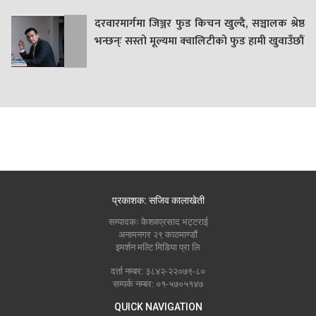
दरवारमार्गमा जिञ्जर फुड किचन खुल्दै, सञ्चालक श्रेष्ठ
भन्छन्ः सस्तो मूल्यमा क्वालिटीको फुड हामी खुवाउँछौं
प्रकाशक: सजिव कालाखेती
सम्पादकः केशवप्रसाद भट्टराई
अनामनगर २९ काठमाण्डौं
इमर्शन मल्टि मिडिया प्रा लि
दर्ता नम्बर: ३८४२-२२०७९-८०
सम्पर्क नम्बर: ०१-५७०५१४७
QUICK NAVIGATION