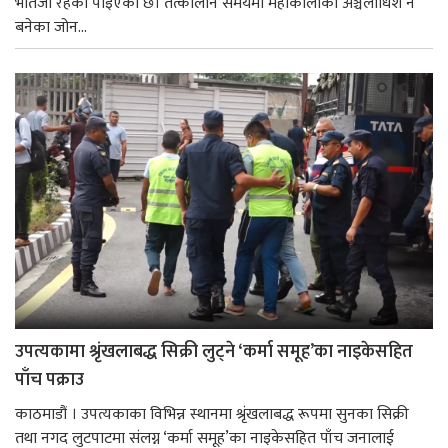
भतिजी रहेको पाइएको छ। तत्कालीन समयमा महाकालीको अञ्चलाधिश नै
बनेका जोन...
उपत्यकामा श्रृंखलाबद्ध सिक्री लुट्ने ‘कर्मा समूह’का नाइकेसहित
पाँच पक्राउ
काठमाडौं । उपत्यकाका विभिन्न स्थानमा श्रृंखलाबद्ध रूपमा सुनका सिक्री
तथा नगद लुटपाटमा संलग्न ‘कर्मा समूह’का नाइकेसहित पाँच जनालाई