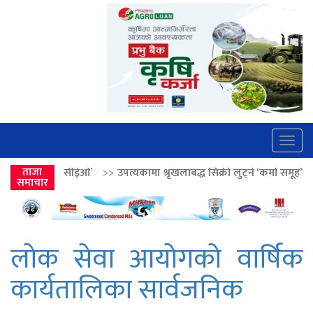
Togg
navig
ईओ’
>>
ताजा
उपत्यकामा श्रृंखलाबद्ध सिक्री लुट्ने ‘कर्मा समूह’का नाइकेसहित पाँच पक
समाचार
लोक सेवा आयोगकाे वार्षिक
कार्यतालिका सार्वजनिक