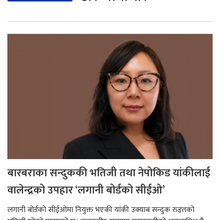
बारबराका सन्दुककी भतिजी तथा नेपोकिड यांकीलाई
वालेन्द्रको उपहार ‘लगानी बोर्डको सीईओ’
लगानी बोर्डको सीईओमा नियुक्त भएकी यांकी उक्याब सन्दुक रुइतको