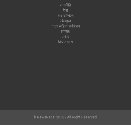
राजनीति
देश
अर्थ बाणिज्य
खेलकुद
कला सहित्य मनोरंजन
अपराध
प्रबिधि
विचार ब्लग
© NewsNepal 2018 - All Right Reserved.
newsnepal.com