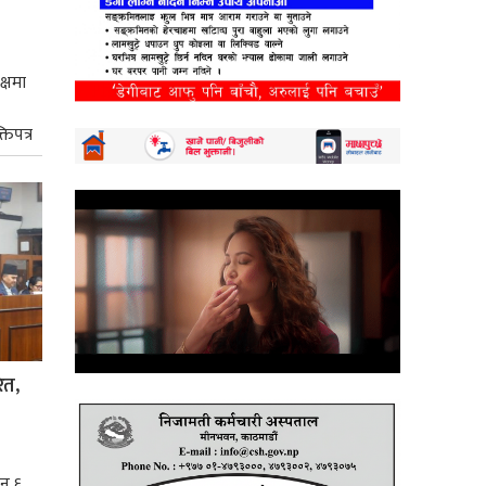
क्षमा
तिपत्र
ित,
िन ६