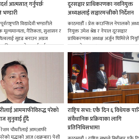
्श आत्मसात् गर्नुपर्छः
दूरसञ्चार प्राधिकरणका नवनियुक्त
पति भण्डारी
अध्यक्षलाई सञ्चारमन्त्रीको निर्देशन
र्वराष्ट्रपति विद्यादेवी भण्डारीले
काठमाडौँ । प्रेस काउन्सिल नेपालको अध्य
िक मूल्यमान्यता, नैतिकता, सुशासन र
नियुक्त उमेश श्रेष्ठ र नेपाल दूरसञ्चार
ित्वलाई सुदृढ बनाउन अग्रज
प्राधिकरणका अध्यक्ष अर्जुन घिमिरेले नियुक्
्यक्तित्वहरूको आदर्शलाई आत्मसात्
ग्रहण गरेका छन्।...
क...
रीलाई आममाफीविरुद्ध परेको
राष्ट्रिय सभा: एकै दिन ६ विधेयक पार
ज सुनुवाई हुँदै
संवैधानिक प्रक्रियाका लागि
प्रतिनिधिसभामा
 । रेशम चौधरीलाई आमआफी
 परेको मुद्धाको आज (शुक्रबार) पेशी
काठमाडौं । राष्ट्रिय सभाले बिहीबार एकै द