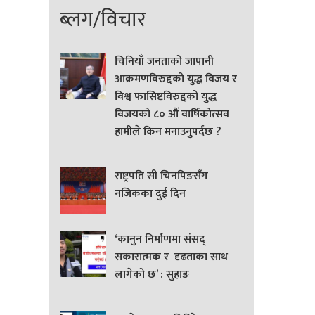
ब्लग/विचार
चिनियाँ जनताको जापानी
आक्रमणविरुद्दको युद्ध विजय र
विश्व फासिष्टविरुद्दको युद्ध
विजयको ८० औं वार्षिकोत्सव
हामीले किन मनाउनुपर्दछ ?
राष्ट्रपति सी चिनपिङसँग
नजिकका दुई दिन
‘कानुन निर्माणमा संसद्
सकारात्मक र दृढताका साथ
लागेको छ’ : सुहाङ