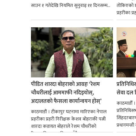
साउन १ गतेदेखि नियमित सुनुवाइ ११ दिनसम्म...
तोकिएको छ
प्रहरीका प्रह
पीडित शारदा बोहराको आग्रहः ‘रेशम
प्रतिनिधि
चौधरीलाई आममाफी नदिइयोस्,
सेवा दल वि
अदालतको फैसला कार्यान्वयन होस्’
काठमाडौँ ।
प्रतिनिधि
काठमाडौं । टीकापुर घटनामा मारिएका नेपाल
सिंहदरबार
प्रहरीका प्रहरी निरीक्षक केशव बोहराकी पत्नी
प्रधानमन्त्र
शारदा कडायत बोहराले रेशम चौधरीको
रिहाइप्रति असहमति जनाउँदै...