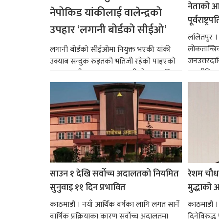
नेताको आदर
नेपोकिड यांकीलाई वालेन्द्रको
पूर्वराष्ट्र
उपहार ‘लगानी बोर्डको सीईओ’
ललितपुर । पू
लोकतान्त्र
लगानी बोर्डको सीईओमा नियुक्त भएकी यांकी
जनउत्तरदाय
उक्याब सन्दुक रुइतको भतिजी रहेको पाइएको
राजनीतिक व
छ। तत्कालीन समयमा महाकालीको अञ्चलाधिश
गर्न आवश्य
नै बनेका जोन...
साउन १ देखि सर्वोच्च अदालतको नियमित
रेशम चौध
सुनुवाइ ११ दिन प्रभावित
मुद्धाको आ
काठमाडौं । नयाँ आर्थिक वर्षका लागि लगत सार्ने
काठमाडौं
वार्षिक प्रक्रियाका कारण सर्वोच्च अदालतमा
दिनेविरुद्ध