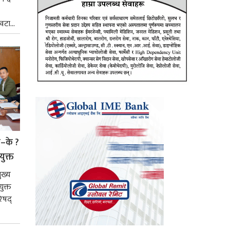
टा...
े–के ?
युक्त
ुख्य
ुक्त
िषद्