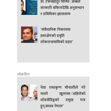
डा. टेकबहादुर घिमिरे: अब्बल
सरकारी वकिलदेखि अनुसन्धान
र प्रविधिका ज्ञातासम्म
‘संवैधानिक निकायमा
हस्तक्षेपको प्रवृति
लोकतन्त्रमाथिको प्रहार’
लोक्रप्रिय
नेता राधाकृण मौनालीले गरे
यस्तो खुलासा-‘अहिलेको
लोडसेडिङ्गको प्रमुख पात्र
हुन्,माधव नेपाल’