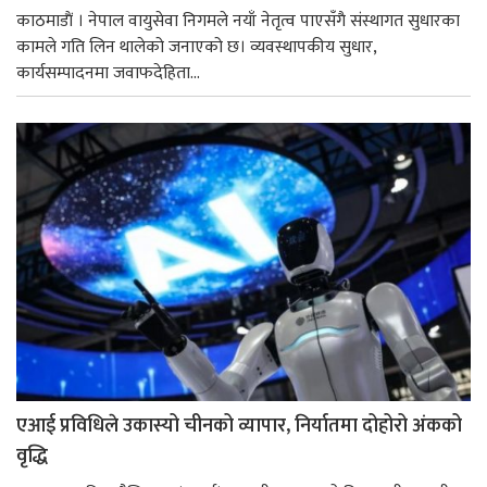
काठमाडाैं । नेपाल वायुसेवा निगमले नयाँ नेतृत्व पाएसँगै संस्थागत सुधारका
कामले गति लिन थालेको जनाएको छ। व्यवस्थापकीय सुधार,
कार्यसम्पादनमा जवाफदेहिता...
एआई प्रविधिले उकास्यो चीनको व्यापार, निर्यातमा दोहोरो अंकको
वृद्धि