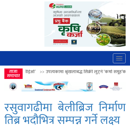
Togg
navig
>>
उपत्यकामा श्रृंखलाबद्ध सिक्री लुट्ने ‘कर्मा समूह’का नाइकेसहित पाँच पक्राउ
ताजा
समाचार
रसुवागढीमा बेलीब्रिज निर्माण
तिब्र भदौभित्र सम्पन्न गर्ने लक्ष्य