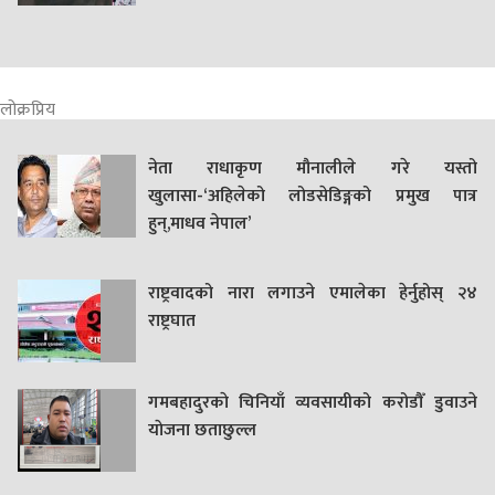
लोक्रप्रिय
नेता राधाकृण मौनालीले गरे यस्तो
खुलासा-‘अहिलेको लोडसेडिङ्गको प्रमुख पात्र
हुन्,माधव नेपाल’
राष्ट्रवादको नारा लगाउने एमालेका हेर्नुहोस् २४
राष्ट्रघात
गमबहादुरकाे चिनियाँ व्यवसायीको करोडौँ डुवाउने
याेजना छताछुल्ल