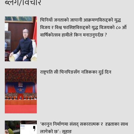
ब्लग/विचार
चिनियाँ जनताको जापानी आक्रमणविरुद्दको युद्ध
विजय र विश्व फासिष्टविरुद्दको युद्ध विजयको ८० औं
वार्षिकोत्सव हामीले किन मनाउनुपर्दछ ?
राष्ट्रपति सी चिनपिङसँग नजिकका दुई दिन
‘कानुन निर्माणमा संसद् सकारात्मक र दृढताका साथ
लागेको छ’ : सुहाङ