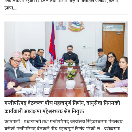
उच्च जोखिम रहेको छ ।जल तथा मौसम विज्ञान विभागले पाँचथर, इलाम,
झापा,...
मन्त्रीपरिषद् बैठकका पाँच महत्त्वपूर्ण निर्णय, वायुसेवा निगमको
कार्यकारी अध्यक्षमा महेश्वरभक्त श्रेष्ठ नियुक्त
काठमाडौँ । प्रधानमन्त्री तथा मन्त्रीपरिषद् कार्यालय सिंहदरबारमा मंगलबार
बसेको मन्त्रीपरिषद् बैठकले पाँच महत्वपूर्ण निर्णय गरेको छ । यसैक्रममा