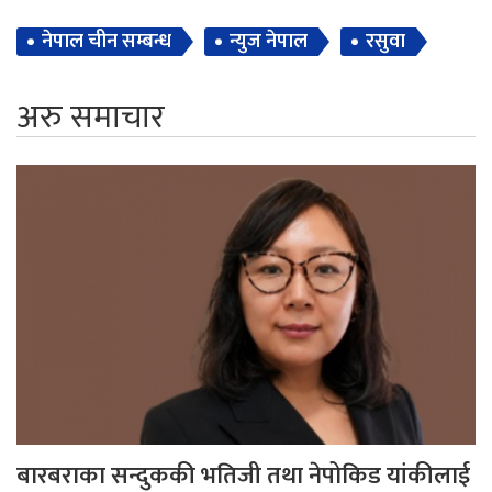
नेपाल चीन सम्बन्ध
न्युज नेपाल
रसुवा
अरु समाचार
बारबराका सन्दुककी भतिजी तथा नेपोकिड यांकीलाई