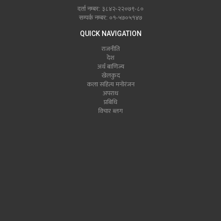
दर्ता नम्बर: ३८४२-२२०७९-८०
सम्पर्क नम्बर: ०१-५७०५१४७
QUICK NAVIGATION
राजनीति
देश
अर्थ बाणिज्य
खेलकुद
कला सहित्य मनोरंजन
अपराध
प्रबिधि
विचार ब्लग