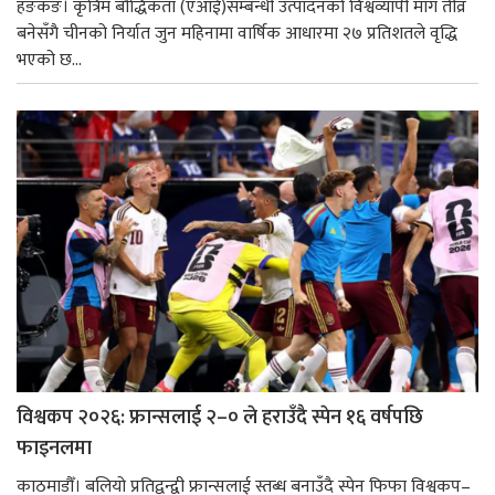
हङकङ। कृत्रिम बौद्धिकता (एआई)सम्बन्धी उत्पादनको विश्वव्यापी माग तीव्र
बनेसँगै चीनको निर्यात जुन महिनामा वार्षिक आधारमा २७ प्रतिशतले वृद्धि
भएको छ...
विश्वकप २०२६: फ्रान्सलाई २–० ले हराउँदै स्पेन १६ वर्षपछि
फाइनलमा
काठमाडौँ। बलियो प्रतिद्वन्द्वी फ्रान्सलाई स्तब्ध बनाउँदै स्पेन फिफा विश्वकप–