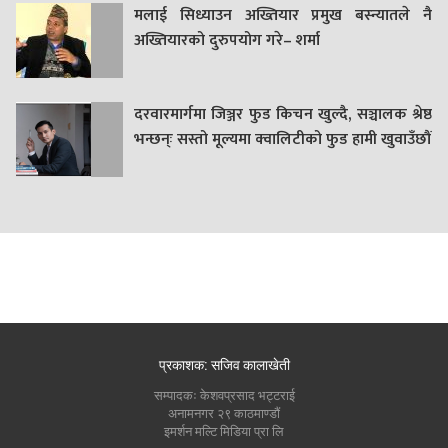
मलाई सिध्याउन अख्तियार प्रमुख बस्न्यातले नै
अख्तियारको दुरुपयोग गरे– शर्मा
दरवारमार्गमा जिञ्जर फुड किचन खुल्दै, सञ्चालक श्रेष्ठ
भन्छन्ः सस्तो मूल्यमा क्वालिटीको फुड हामी खुवाउँछौं
प्रकाशक: सजिव कालाखेती
सम्पादकः केशवप्रसाद भट्टराई
अनामनगर २९ काठमाण्डौं
इमर्शन मल्टि मिडिया प्रा लि