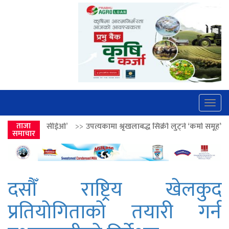
Togg
navig
>>
ताजा
उपत्यकामा श्रृंखलाबद्ध सिक्री लुट्ने ‘कर्मा समूह’का नाइकेसहित पाँच पक्रा
समाचार
दसौँ राष्ट्रिय खेलकुद
प्रतियोगिताको तयारी गर्न