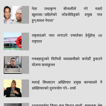
नेता राधाकृण मौनालीले गरे यस्तो
खुलासा-‘अहिलेको लोडसेडिङ्गको प्रमुख पात्र
हुन्,माधव नेपाल’
राष्ट्रवादको नारा लगाउने एमालेका हेर्नुहोस् २४
राष्ट्रघात
गमबहादुरकाे चिनियाँ व्यवसायीको करोडौँ डुवाउने
याेजना छताछुल्ल
मलाई सिध्याउन अख्तियार प्रमुख बस्न्यातले नै
अख्तियारको दुरुपयोग गरे– शर्मा
दरवारमार्गमा जिञ्जर फुड किचन खुल्दै, सञ्चालक श्रेष्ठ