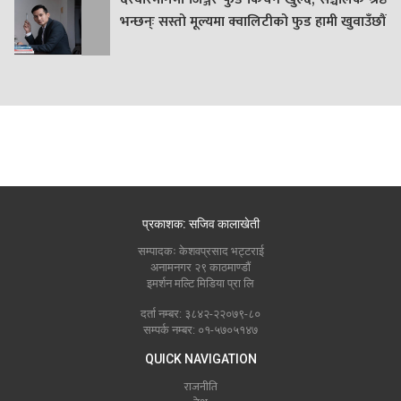
भन्छन्ः सस्तो मूल्यमा क्वालिटीको फुड हामी खुवाउँछौं
प्रकाशक: सजिव कालाखेती
सम्पादकः केशवप्रसाद भट्टराई
अनामनगर २९ काठमाण्डौं
इमर्शन मल्टि मिडिया प्रा लि
दर्ता नम्बर: ३८४२-२२०७९-८०
सम्पर्क नम्बर: ०१-५७०५१४७
QUICK NAVIGATION
राजनीति