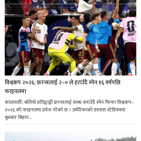
विश्वकप २०२६: फ्रान्सलाई २–० ले हराउँदै स्पेन १६ वर्षपछि
फाइनलमा
काठमाडौँ। बलियो प्रतिद्वन्द्वी फ्रान्सलाई स्तब्ध बनाउँदै स्पेन फिफा विश्वकप–
२०२६ को फाइनलमा प्रवेश गरेको छ । अमेरिकाको डालास स्टेडियममा
बुधबार बिहान...