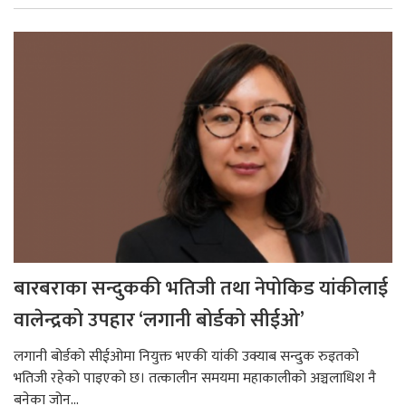
बारबराका सन्दुककी भतिजी तथा नेपोकिड यांकीलाई
वालेन्द्रको उपहार ‘लगानी बोर्डको सीईओ’
लगानी बोर्डको सीईओमा नियुक्त भएकी यांकी उक्याब सन्दुक रुइतको
भतिजी रहेको पाइएको छ। तत्कालीन समयमा महाकालीको अञ्चलाधिश नै
बनेका जोन...