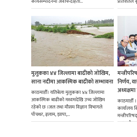
कार्यसम्पादनमा जवाफदेहिता...
प्रतिशतले व
मुलुकका ४४ जिल्लामा बाढीको जोखिम,
मन्त्रीपरि
साना नदीमा आकस्मिक बाढीको सम्भावना
निर्णय, व
अध्यक्षमा म
काठमाडौँ। यतिबेला मुलुकका ४४ जिल्लामा
आकस्मिक बाढीको मध्यमदेखि उच्च जोखिम
काठमाडौँ । प
रहेको छ ।जल तथा मौसम विज्ञान विभागले
कार्यालय 
पाँचथर, इलाम, झापा,...
मन्त्रीपरिष
छ । यसैक्र