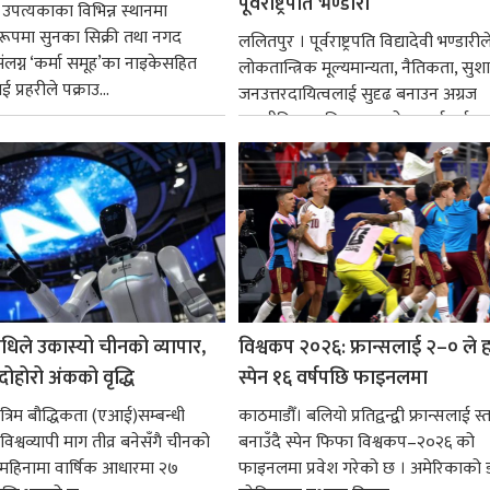
पूर्वराष्ट्रपति भण्डारी
 उपत्यकाका विभिन्न स्थानमा
्ध रूपमा सुनका सिक्री तथा नगद
ललितपुर । पूर्वराष्ट्रपति विद्यादेवी भण्डारील
ंलग्न ‘कर्मा समूह’का नाइकेसहित
लोकतान्त्रिक मूल्यमान्यता, नैतिकता, सु
 प्रहरीले पक्राउ...
जनउत्तरदायित्वलाई सुदृढ बनाउन अग्रज
राजनीतिक व्यक्तित्वहरूको आदर्शलाई आत
गर्न आवश्यक...
धिले उकास्यो चीनको व्यापार,
विश्वकप २०२६: फ्रान्सलाई २–० ले हर
 दोहोरो अंकको वृद्धि
स्पेन १६ वर्षपछि फाइनलमा
रिम बौद्धिकता (एआई)सम्बन्धी
काठमाडौँ। बलियो प्रतिद्वन्द्वी फ्रान्सलाई स्त
िश्वव्यापी माग तीव्र बनेसँगै चीनको
बनाउँदै स्पेन फिफा विश्वकप–२०२६ को
न महिनामा वार्षिक आधारमा २७
फाइनलमा प्रवेश गरेको छ । अमेरिकाको