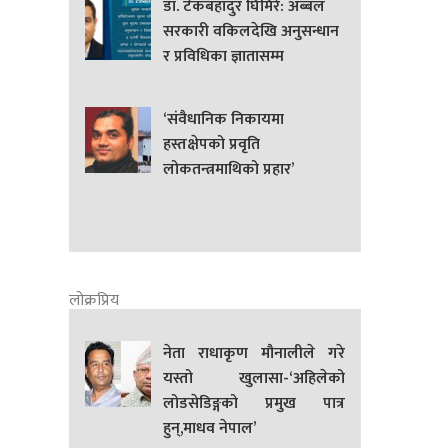
डा. टेकबहादुर घिमिरे: अब्बल
सरकारी वकिलदेखि अनुसन्धान
र प्रविधिका ज्ञातासम्म
‘संवैधानिक निकायमा
हस्तक्षेपको प्रवृति
लोकतन्त्रमाथिको प्रहार’
लोक्रप्रिय
नेता राधाकृण मौनालीले गरे
यस्तो खुलासा-‘अहिलेको
लोडसेडिङ्गको प्रमुख पात्र
हुन्,माधव नेपाल’