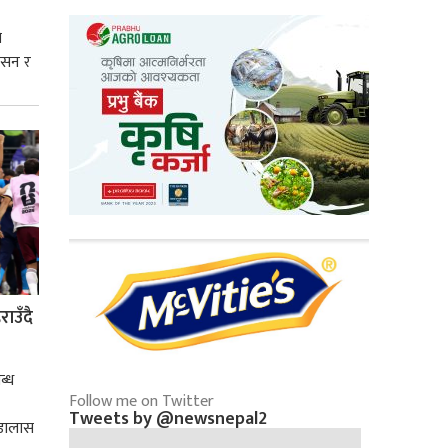
े
शासन र
्मसात्
ाउँदै
ब्ध
Follow me on Twitter
Tweets by @newsnepal2
 डालास