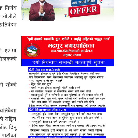
क निर्णय
्ष ओलीले
प्रतिवेदन
नी–१२ मा
आयोजकको
ालो रहेको
े यतिकैमा
राष्ट्रिय
 जोड दिनु
 पार्टीको