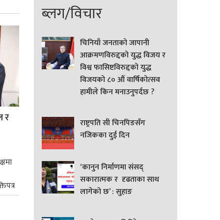
ब्लग/विचार
चिनियाँ जनताको जापानी
आक्रमणविरुद्दको युद्ध विजय र
विश्व फासिष्टविरुद्दको युद्ध
विजयको ८० औं वार्षिकोत्सव
हामीले किन मनाउनुपर्दछ ?
ल र
राष्ट्रपति सी चिनपिङसँग
नजिकका दुई दिन
क्षमा
‘कानुन निर्माणमा संसद्
सकारात्मक र दृढताका साथ
तिपत्र
लागेको छ’ : सुहाङ