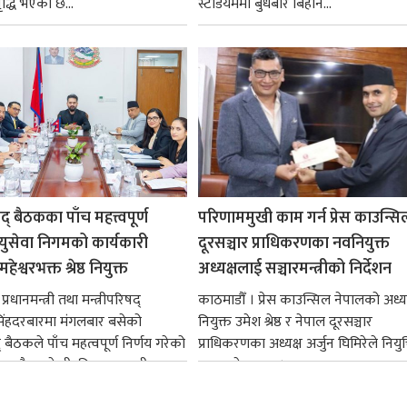
ृद्धि भएको छ...
स्टेडियममा बुधबार बिहान...
षद् बैठकका पाँच महत्त्वपूर्ण
परिणाममुखी काम गर्न प्रेस काउन्सि
ायुसेवा निगमको कार्यकारी
दूरसञ्चार प्राधिकरणका नवनियुक्त
हेश्वरभक्त श्रेष्ठ नियुक्त
अध्यक्षलाई सञ्चारमन्त्रीको निर्देशन
्रधानमन्त्री तथा मन्त्रीपरिषद्
काठमाडौँ । प्रेस काउन्सिल नेपालको अध्य
सिंहदरबारमा मंगलबार बसेको
नियुक्त उमेश श्रेष्ठ र नेपाल दूरसञ्चार
द् बैठकले पाँच महत्वपूर्ण निर्णय गरेको
प्राधिकरणका अध्यक्ष अर्जुन घिमिरेले नियुक्
ममा बैडकले बीउबिजनसम्बन्धी...
ग्रहण गरेका छन्।...