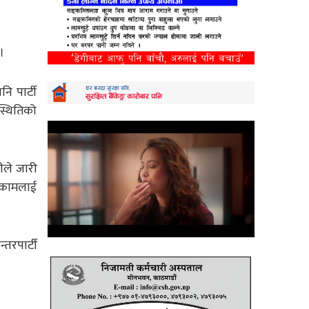
।
ि पार्टी
्थितिको
लीले जारी
क कामलाई
तरपार्टी