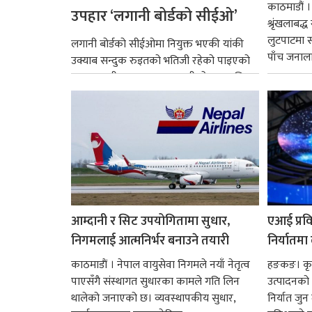
काठमाडौं ।
उपहार ‘लगानी बोर्डको सीईओ’
श्रृंखलाबद
लुटपाटमा स
लगानी बोर्डको सीईओमा नियुक्त भएकी यांकी
पाँच जनालाई
उक्याब सन्दुक रुइतको भतिजी रहेको पाइएको
छ। तत्कालीन समयमा महाकालीको अञ्चलाधिश
नै बनेका जोन...
आम्दानी र सिट उपयोगितामा सुधार,
एआई प्रवि
निगमलाई आत्मनिर्भर बनाउने तयारी
निर्यातमा
काठमाडाैं । नेपाल वायुसेवा निगमले नयाँ नेतृत्व
हङकङ। कृत्
पाएसँगै संस्थागत सुधारका कामले गति लिन
उत्पादनको व
थालेको जनाएको छ। व्यवस्थापकीय सुधार,
निर्यात जु