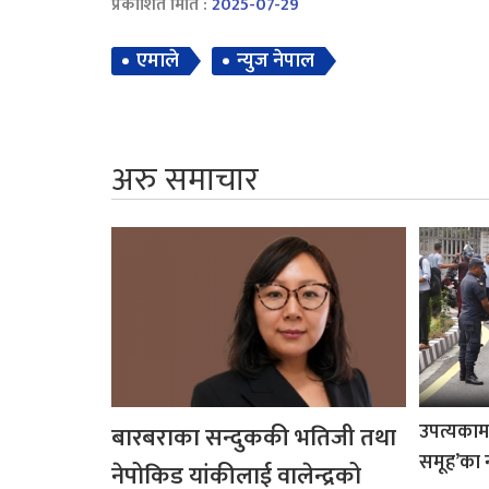
प्रकाशित मिति :
2025-07-29
एमाले
न्युज नेपाल
अरु समाचार
उपत्यकामा 
बारबराका सन्दुककी भतिजी तथा
समूह’का 
नेपोकिड यांकीलाई वालेन्द्रको