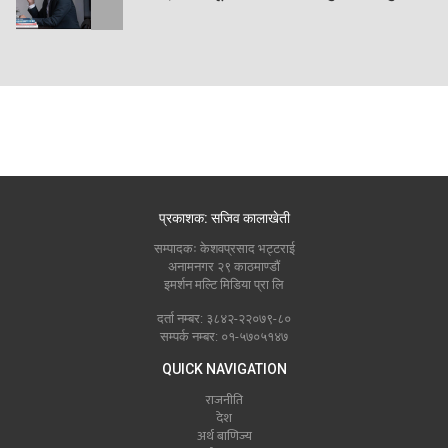
प्रकाशक: सजिव कालाखेती
सम्पादकः केशवप्रसाद भट्टराई
अनामनगर २९ काठमाण्डौं
इमर्शन मल्टि मिडिया प्रा लि
दर्ता नम्बर: ३८४२-२२०७९-८०
सम्पर्क नम्बर: ०१-५७०५१४७
QUICK NAVIGATION
राजनीति
देश
अर्थ बाणिज्य