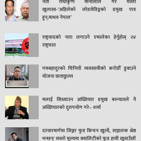
नेता राधाकृण मौनालीले गरे यस्तो
खुलासा-‘अहिलेको लोडसेडिङ्गको प्रमुख पात्र
हुन्,माधव नेपाल’
राष्ट्रवादको नारा लगाउने एमालेका हेर्नुहोस् २४
राष्ट्रघात
गमबहादुरकाे चिनियाँ व्यवसायीको करोडौँ डुवाउने
याेजना छताछुल्ल
मलाई सिध्याउन अख्तियार प्रमुख बस्न्यातले नै
अख्तियारको दुरुपयोग गरे– शर्मा
दरवारमार्गमा जिञ्जर फुड किचन खुल्दै, सञ्चालक श्रेष्ठ
भन्छन्ः सस्तो मूल्यमा क्वालिटीको फुड हामी खुवाउँछौं