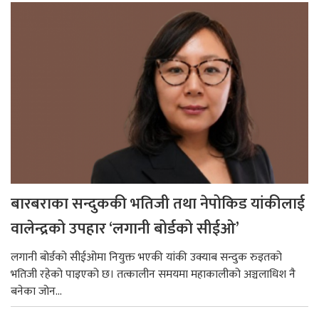
बारबराका सन्दुककी भतिजी तथा नेपोकिड यांकीलाई
वालेन्द्रको उपहार ‘लगानी बोर्डको सीईओ’
लगानी बोर्डको सीईओमा नियुक्त भएकी यांकी उक्याब सन्दुक रुइतको
भतिजी रहेको पाइएको छ। तत्कालीन समयमा महाकालीको अञ्चलाधिश नै
बनेका जोन...