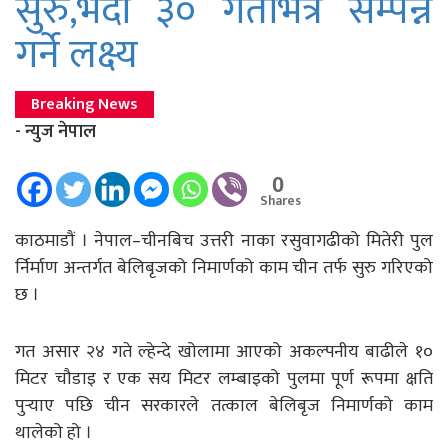
सुरु,भदौ ३० गतेभित्र सम्पन्न
गर्ने लक्ष्य
Breaking News
- न्युज नेपाल
0
Shares
काठमाडाैं । नेपाल–चीनबिच उत्तरी नाका रसुवागढीको मितेरी पुल
र्निर्माण अन्तर्गत बेलिबृजको निमार्णको काम चीन तर्फ सुरु गरिएको
छ ।
गत असार २४ गते ल्हेन्दे खोलामा आएको अकल्पनीय बाढीले १०
मिटर चौडाइ र एक सय मिटर लम्बाइको पुलमा पूर्ण रूपमा क्षति
पुर्‍याए पछि चीन सरकारले तत्काल बेलिबृज निमार्णको काम
थालेको हो ।