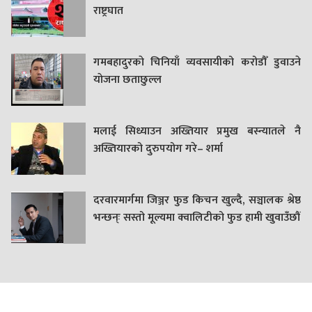
राष्ट्रघात
गमबहादुरकाे चिनियाँ व्यवसायीको करोडौँ डुवाउने
याेजना छताछुल्ल
मलाई सिध्याउन अख्तियार प्रमुख बस्न्यातले नै
अख्तियारको दुरुपयोग गरे– शर्मा
दरवारमार्गमा जिञ्जर फुड किचन खुल्दै, सञ्चालक श्रेष्ठ
भन्छन्ः सस्तो मूल्यमा क्वालिटीको फुड हामी खुवाउँछौं