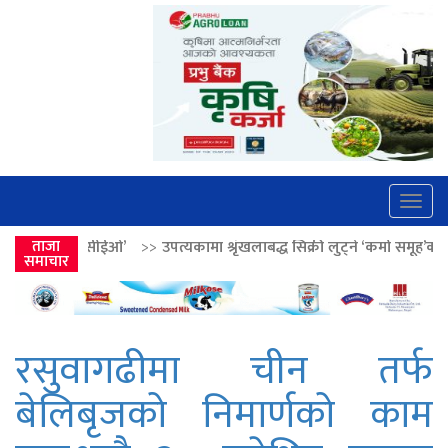
Togg
navig
>>
ताजा
उपत्यकामा श्रृंखलाबद्ध सिक्री लुट्ने ‘कर्मा समूह’का नाइकेसहित पाँच पक्रा
समाचार
रसुवागढीमा चीन तर्फ
बेलिबृजको निमार्णको काम