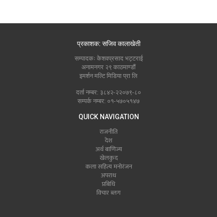
प्रकाशक: सजिव कालाखेती
सम्पादकः केशवप्रसाद भट्टराई
अनामनगर २९ काठमाण्डौं
इमर्शन मल्टि मिडिया प्रा लि
दर्ता नम्बर: ३८४२-२२०७९-८०
सम्पर्क नम्बर: ०१-५७०५१४७
QUICK NAVIGATION
राजनीति
देश
अर्थ बाणिज्य
खेलकुद
कला सहित्य मनोरंजन
अपराध
प्रबिधि
विचार ब्लग