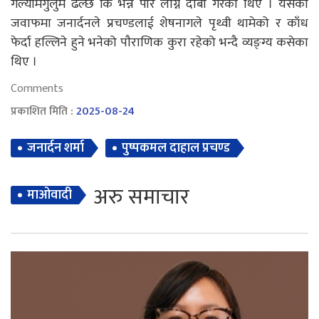
गर्ल्यामगुर्लुम ढल्छ कि भन्ने पीर लाग्ने दाबी गरेका थिए । यसैको
जवाफमा जनार्दनले प्रचण्डलाई शेषनागले पृथ्वी थामेको र काँध
फेर्दा हल्लिने हुने भनेको पाैराणिक कुरा रहेको भन्दै व्यङ्ग्य कसेका
थिए ।
Comments
प्रकाशित मिति :
2025-08-24
जनार्दन शर्मा
पुष्पकमल दाहाल प्रचण्ड
अरु समाचार
माओवादी