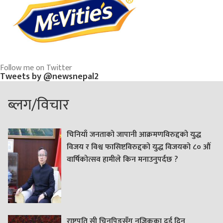
Follow me on Twitter
Tweets by @newsnepal2
ब्लग/विचार
चिनियाँ जनताको जापानी आक्रमणविरुद्दको युद्ध
विजय र विश्व फासिष्टविरुद्दको युद्ध विजयको ८० औं
वार्षिकोत्सव हामीले किन मनाउनुपर्दछ ?
राष्ट्रपति सी चिनपिङसँग नजिकका दुई दिन