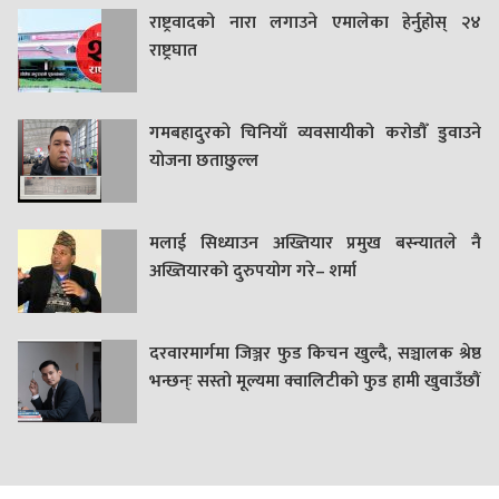
राष्ट्रवादको नारा लगाउने एमालेका हेर्नुहोस् २४
राष्ट्रघात
गमबहादुरकाे चिनियाँ व्यवसायीको करोडौँ डुवाउने
याेजना छताछुल्ल
मलाई सिध्याउन अख्तियार प्रमुख बस्न्यातले नै
अख्तियारको दुरुपयोग गरे– शर्मा
दरवारमार्गमा जिञ्जर फुड किचन खुल्दै, सञ्चालक श्रेष्ठ
भन्छन्ः सस्तो मूल्यमा क्वालिटीको फुड हामी खुवाउँछौं