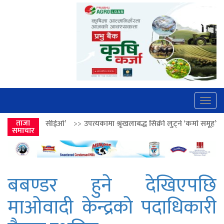
Togg
navig
>>
उपत्यकामा श्रृंखलाबद्ध सिक्री लुट्ने ‘कर्मा समूह’का नाइकेसहित पाँच पक्रा
ताजा
समाचार
बबण्डर हुने देखिएपछि
माओवादी केन्द्रको पदाधिकारी