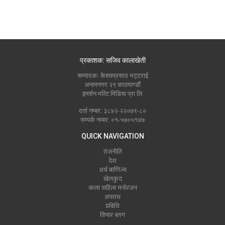
प्रकाशक: सजिव कालाखेती
सम्पादकः केशवप्रसाद भट्टराई
अनामनगर २९ काठमाण्डौं
इमर्शन मल्टि मिडिया प्रा लि
दर्ता नम्बर: ३८४२-२२०७९-८०
सम्पर्क नम्बर: ०१-५७०५१४७
QUICK NAVIGATION
राजनीति
देश
अर्थ बाणिज्य
खेलकुद
कला सहित्य मनोरंजन
अपराध
प्रबिधि
विचार ब्लग