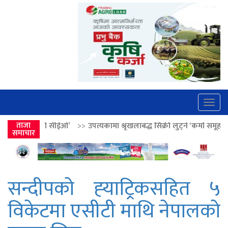
Togg
navig
’
>>
ताजा
उपत्यकामा श्रृंखलाबद्ध सिक्री लुट्ने ‘कर्मा समूह’का नाइकेसहित पाँच पक्र
समाचार
सन्दीपको ह्‍याट्रिकसहित ५
विकेटमा एसीटी माथि नेपालकाे