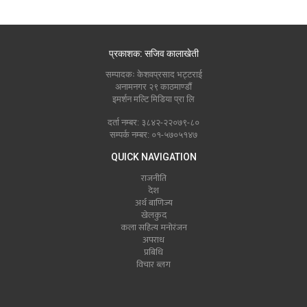
प्रकाशक: सजिव कालाखेती
सम्पादकः केशवप्रसाद भट्टराई
अनामनगर २९ काठमाण्डौं
इमर्शन मल्टि मिडिया प्रा लि
दर्ता नम्बर: ३८४२-२२०७९-८०
सम्पर्क नम्बर: ०१-५७०५१४७
QUICK NAVIGATION
राजनीति
देश
अर्थ बाणिज्य
खेलकुद
कला सहित्य मनोरंजन
अपराध
प्रबिधि
विचार ब्लग