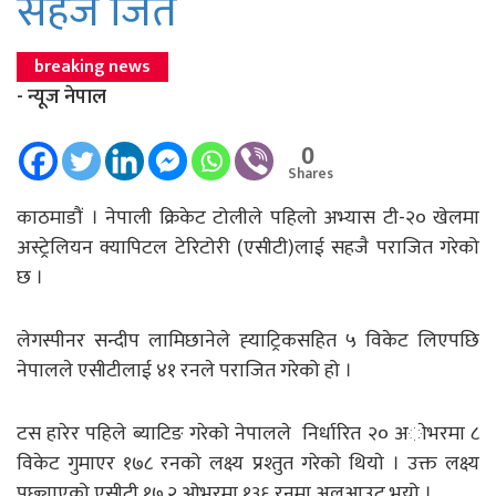
सहज जित
breaking news
- न्यूज नेपाल
0
Shares
काठमाडौं । नेपाली क्रिकेट टोलीले पहिलो अभ्यास टी-२० खेलमा
अस्ट्रेलियन क्यापिटल टेरिटोरी (एसीटी)लाई सहजै पराजित गरेको
छ ।
लेगस्पीनर सन्दीप लामिछानेले ह्‍याट्रिकसहित ५ विकेट लिएपछि
नेपालले एसीटीलाई ४१ रनले पराजित गरेको हो ।
टस हारेर पहिले ब्याटिङ गरेकाे नेपालले निर्धारित २० अाेभरमा ८
विकेट गुमाएर १७८ रनको लक्ष्य प्रश्तुत गरेकाे थियाे । उक्त लक्ष्य
पछ्याएको एसीटी १७.२ ओभरमा १३६ रनमा अलआउट भयो ।