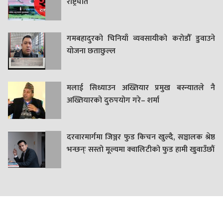
राष्ट्रघात
गमबहादुरकाे चिनियाँ व्यवसायीको करोडौँ डुवाउने
याेजना छताछुल्ल
मलाई सिध्याउन अख्तियार प्रमुख बस्न्यातले नै
अख्तियारको दुरुपयोग गरे– शर्मा
दरवारमार्गमा जिञ्जर फुड किचन खुल्दै, सञ्चालक श्रेष्ठ
भन्छन्ः सस्तो मूल्यमा क्वालिटीको फुड हामी खुवाउँछौं