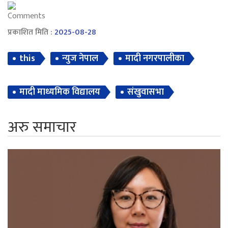
Comments
प्रकाशित मिति :
2025-08-28
this
न्युज नेपाल
मादी नगरपालीका
मादी माध्यमिक विद्यालय
संखुवासभा
अरु समाचार