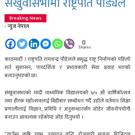
संखुवासभामा राष्ट्रपति पाैड्यल
Breaking News
- न्युज नेपाल
0
Shares
काठमाडाैं । राष्ट्रपति रामचन्द्र पौडेलले समृद्ध राष्ट्र निर्माणको पहिलो
शर्त सुशासन, पारदर्शिता र प्रभावकारी सेवा प्रवाह भएको
बताउनुभएको छ।
संखुवासभाको मादी माध्यमिक विद्यालयको ७५ औं वार्षिकोत्सव
तथा हीरक महोत्सवलाई बिहीबार सम्बोधन गर्दै उहाँले वर्तमान शिक्षा
प्रणालीलाई विज्ञान, प्रविधि र अनुसन्धानसँग जोडेर जीवनोपयोगी
बनाउन आवश्यक रहेकोमा जोड दिनुभयो ।
“गाउँमा कृषि उद्यम, उत्पादन वृद्धि, रोजगारी सृजना, डिजिटल