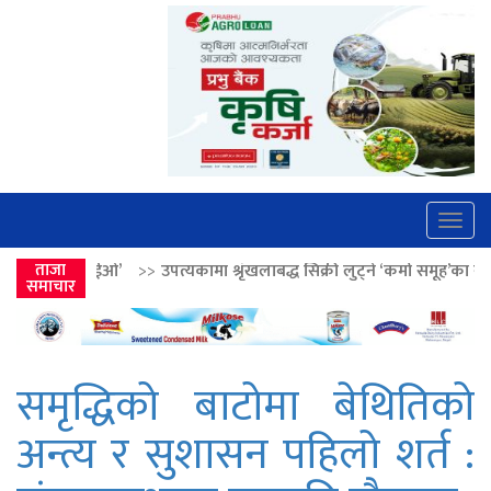
Togg
navig
>
उपत्यकामा श्रृंखलाबद्ध सिक्री लुट्ने ‘कर्मा समूह’का नाइकेसहित पाँच पक्राउ
ताजा
>
समाचार
समृद्धिको बाटोमा बेथितिको
अन्त्य र सुशासन पहिलो शर्त :