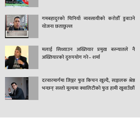
गमबहादुरकाे चिनियाँ व्यवसायीको करोडौँ डुवाउने
याेजना छताछुल्ल
मलाई सिध्याउन अख्तियार प्रमुख बस्न्यातले नै
अख्तियारको दुरुपयोग गरे– शर्मा
दरवारमार्गमा जिञ्जर फुड किचन खुल्दै, सञ्चालक श्रेष्ठ
भन्छन्ः सस्तो मूल्यमा क्वालिटीको फुड हामी खुवाउँछौं