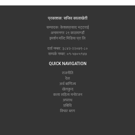
प्रकाशक: सजिव कालाखेती
सम्पादकः केशवप्रसाद भट्टराई
अनामनगर २९ काठमाण्डौं
इमर्शन मल्टि मिडिया प्रा लि
दर्ता नम्बर: ३८४२-२२०७९-८०
सम्पर्क नम्बर: ०१-५७०५१४७
QUICK NAVIGATION
राजनीति
देश
अर्थ बाणिज्य
खेलकुद
कला सहित्य मनोरंजन
अपराध
प्रबिधि
विचार ब्लग