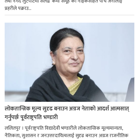
तथा नगद लुटपाटमा संलग्न ‘कर्मा समूह’का नाइकेसहित पाँच जनालाई
प्रहरीले पक्राउ...
लोकतान्त्रिक मूल्य सुदृढ बनाउन अग्रज नेताको आदर्श आत्मसात्
गर्नुपर्छः पूर्वराष्ट्रपति भण्डारी
ललितपुर । पूर्वराष्ट्रपति विद्यादेवी भण्डारीले लोकतान्त्रिक मूल्यमान्यता,
नैतिकता, सुशासन र जनउत्तरदायित्वलाई सुदृढ बनाउन अग्रज राजनीतिक