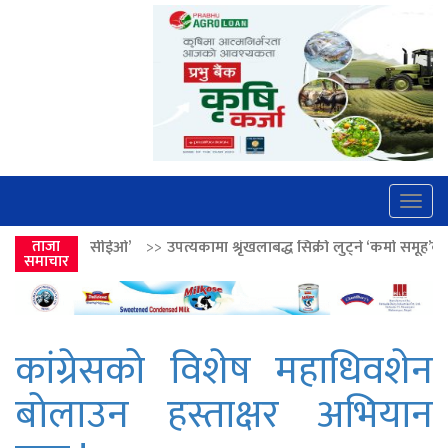
Togg
navig
’
>>
ताजा
उपत्यकामा श्रृंखलाबद्ध सिक्री लुट्ने ‘कर्मा समूह’का नाइकेसहित पाँच पक्र
समाचार
कांग्रेसको विशेष महाधिवशेन
बोलाउन हस्ताक्षर अभियान