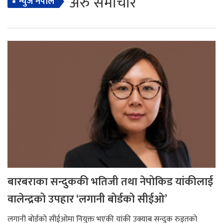
अरु समाचार
न्युज नेपाल
बारबराका सन्दुककी भतिजी तथा नेपोकिड यांकीलाई
वालेन्द्रको उपहार ‘लगानी बोर्डको सीईओ’
लगानी बोर्डको सीईओमा नियुक्त भएकी यांकी उक्याब सन्दुक रुइतको