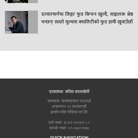
दरवारमार्गमा जिञ्जर फुड किचन खुल्दै, सञ्चालक श्रेष्ठ
भन्छन्ः सस्तो मूल्यमा क्वालिटीको फुड हामी खुवाउँछौं
प्रकाशक: सजिव कालाखेती
सम्पादकः केशवप्रसाद भट्टराई
अनामनगर २९ काठमाण्डौं
इमर्शन मल्टि मिडिया प्रा लि
दर्ता नम्बर: ३८४२-२२०७९-८०
सम्पर्क नम्बर: ०१-५७०५१४७