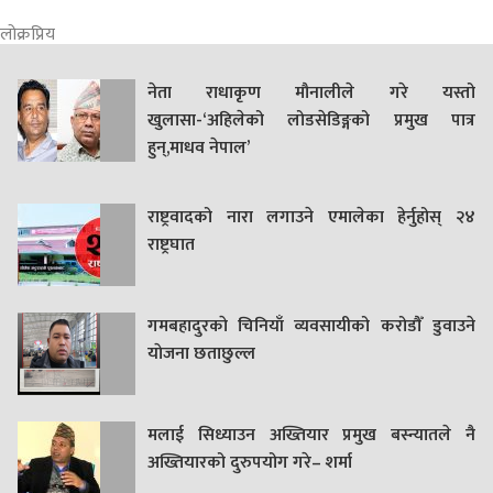
लोक्रप्रिय
नेता राधाकृण मौनालीले गरे यस्तो
खुलासा-‘अहिलेको लोडसेडिङ्गको प्रमुख पात्र
हुन्,माधव नेपाल’
राष्ट्रवादको नारा लगाउने एमालेका हेर्नुहोस् २४
राष्ट्रघात
गमबहादुरकाे चिनियाँ व्यवसायीको करोडौँ डुवाउने
याेजना छताछुल्ल
मलाई सिध्याउन अख्तियार प्रमुख बस्न्यातले नै
अख्तियारको दुरुपयोग गरे– शर्मा