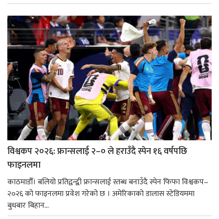
विश्वकप २०२६: फ्रान्सलाई २–० ले हराउँदै स्पेन १६ वर्षपछि
फाइनलमा
काठमाडौँ। बलियो प्रतिद्वन्द्वी फ्रान्सलाई स्तब्ध बनाउँदै स्पेन फिफा विश्वकप–
२०२६ को फाइनलमा प्रवेश गरेको छ । अमेरिकाको डालास स्टेडियममा
बुधबार बिहान...