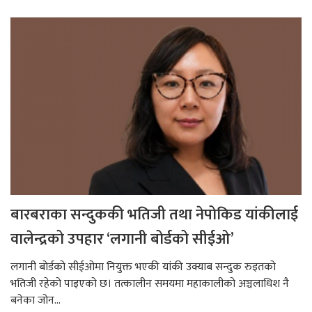
बारबराका सन्दुककी भतिजी तथा नेपोकिड यांकीलाई
वालेन्द्रको उपहार ‘लगानी बोर्डको सीईओ’
लगानी बोर्डको सीईओमा नियुक्त भएकी यांकी उक्याब सन्दुक रुइतको
भतिजी रहेको पाइएको छ। तत्कालीन समयमा महाकालीको अञ्चलाधिश नै
बनेका जोन...