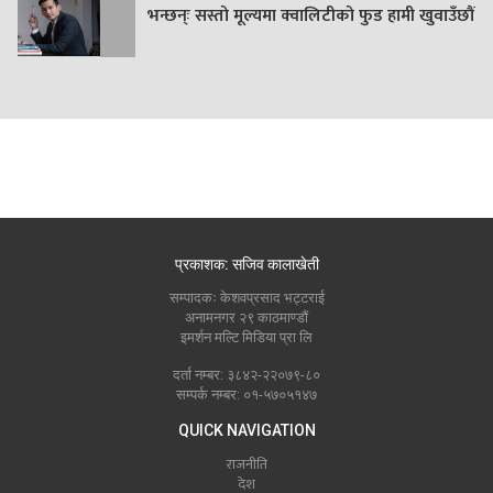
भन्छन्ः सस्तो मूल्यमा क्वालिटीको फुड हामी खुवाउँछौं
प्रकाशक: सजिव कालाखेती
सम्पादकः केशवप्रसाद भट्टराई
अनामनगर २९ काठमाण्डौं
इमर्शन मल्टि मिडिया प्रा लि
दर्ता नम्बर: ३८४२-२२०७९-८०
सम्पर्क नम्बर: ०१-५७०५१४७
QUICK NAVIGATION
राजनीति
देश