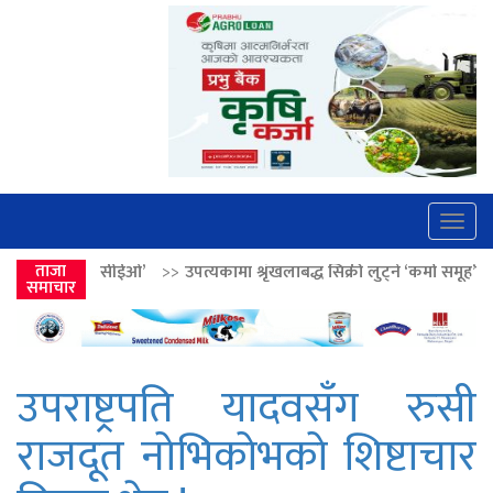
Togg
navig
>>
उपत्यकामा श्रृंखलाबद्ध सिक्री लुट्ने ‘कर्मा समूह’का नाइकेसहित पाँच पक्राउ
ताजा
समाचार
उपराष्ट्रपति यादवसँग रुसी
राजदूत नोभिकोभको शिष्टाचार