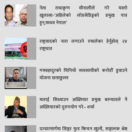
नेता राधाकृण मौनालीले गरे यस्तो
खुलासा-‘अहिलेको लोडसेडिङ्गको प्रमुख पात्र
हुन्,माधव नेपाल’
राष्ट्रवादको नारा लगाउने एमालेका हेर्नुहोस् २४
राष्ट्रघात
गमबहादुरकाे चिनियाँ व्यवसायीको करोडौँ डुवाउने
याेजना छताछुल्ल
मलाई सिध्याउन अख्तियार प्रमुख बस्न्यातले नै
अख्तियारको दुरुपयोग गरे– शर्मा
दरवारमार्गमा जिञ्जर फुड किचन खुल्दै, सञ्चालक श्रेष्ठ