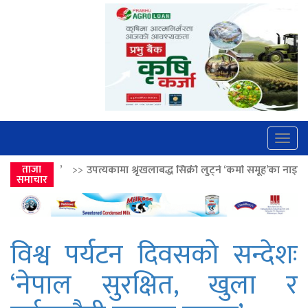
Togg
navig
्यकामा श्रृंखलाबद्ध सिक्री लुट्ने ‘कर्मा समूह’का नाइकेसहित पाँच पक्राउ
ताजा
>>
लो
समाचार
विश्व पर्यटन दिवसको सन्देशः
‘नेपाल सुरक्षित, खुला र