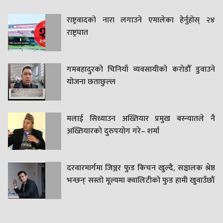
राष्ट्रवादको नारा लगाउने एमालेका हेर्नुहोस् २४
राष्ट्रघात
गमबहादुरकाे चिनियाँ व्यवसायीको करोडौँ डुवाउने
याेजना छताछुल्ल
मलाई सिध्याउन अख्तियार प्रमुख बस्न्यातले नै
अख्तियारको दुरुपयोग गरे– शर्मा
दरवारमार्गमा जिञ्जर फुड किचन खुल्दै, सञ्चालक श्रेष्ठ
भन्छन्ः सस्तो मूल्यमा क्वालिटीको फुड हामी खुवाउँछौं