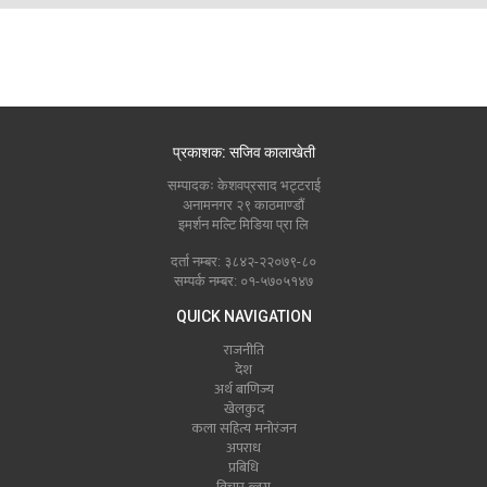
प्रकाशक: सजिव कालाखेती
सम्पादकः केशवप्रसाद भट्टराई
अनामनगर २९ काठमाण्डौं
इमर्शन मल्टि मिडिया प्रा लि
दर्ता नम्बर: ३८४२-२२०७९-८०
सम्पर्क नम्बर: ०१-५७०५१४७
QUICK NAVIGATION
राजनीति
देश
अर्थ बाणिज्य
खेलकुद
कला सहित्य मनोरंजन
अपराध
प्रबिधि