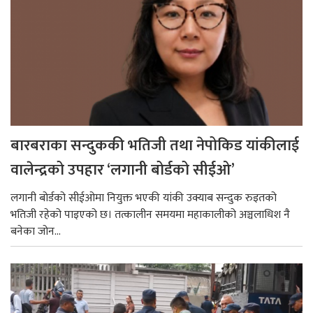
बारबराका सन्दुककी भतिजी तथा नेपोकिड यांकीलाई
वालेन्द्रको उपहार ‘लगानी बोर्डको सीईओ’
लगानी बोर्डको सीईओमा नियुक्त भएकी यांकी उक्याब सन्दुक रुइतको
भतिजी रहेको पाइएको छ। तत्कालीन समयमा महाकालीको अञ्चलाधिश नै
बनेका जोन...