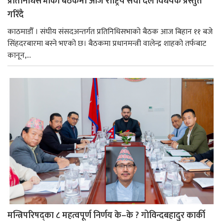
प्रतिनिधिसभाको बैठकमा आज राष्ट्रिय सेवा दल विधेयक प्रस्तुत
गरिँदै
काठमाडौँ । संघीय संसदअन्तर्गत प्रतिनिधिसभाको बैठक आज बिहान ११ बजे
सिंहदरबारमा बस्ने भएको छ। बैठकमा प्रधानमन्त्री वालेन्द्र शाहको तर्फबाट
कानून,...
मन्त्रिपरिषद्का ८ महत्वपूर्ण निर्णय के–के ? गोविन्दबहादुर कार्की