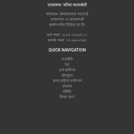
प्रकाशक: सजिव कालाखेती
सम्पादकः केशवप्रसाद भट्टराई
अनामनगर २९ काठमाण्डौं
इमर्शन मल्टि मिडिया प्रा लि
दर्ता नम्बर: ३८४२-२२०७९-८०
सम्पर्क नम्बर: ०१-५७०५१४७
QUICK NAVIGATION
राजनीति
देश
अर्थ बाणिज्य
खेलकुद
कला सहित्य मनोरंजन
अपराध
प्रबिधि
विचार ब्लग