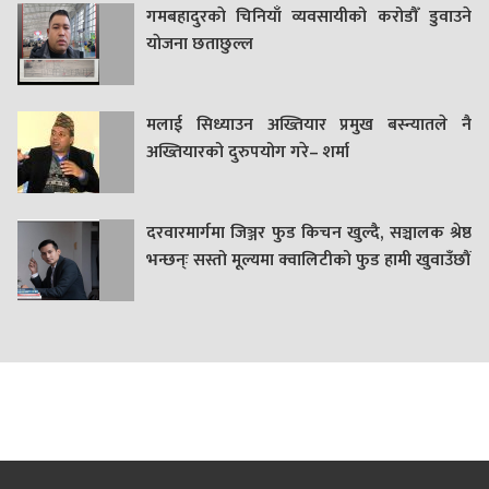
गमबहादुरकाे चिनियाँ व्यवसायीको करोडौँ डुवाउने
याेजना छताछुल्ल
मलाई सिध्याउन अख्तियार प्रमुख बस्न्यातले नै
अख्तियारको दुरुपयोग गरे– शर्मा
दरवारमार्गमा जिञ्जर फुड किचन खुल्दै, सञ्चालक श्रेष्ठ
भन्छन्ः सस्तो मूल्यमा क्वालिटीको फुड हामी खुवाउँछौं