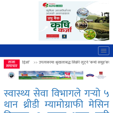
Togg
navig
>
उपत्यकामा श्रृंखलाबद्ध सिक्री लुट्ने ‘कर्मा समूह’का नाइकेसहित पाँच पक्राउ
ताजा
>
समाचार
स्वास्थ्य सेवा विभागले गर्‍यो ५
थान थ्रीडी म्यामोग्राफी मेसिन