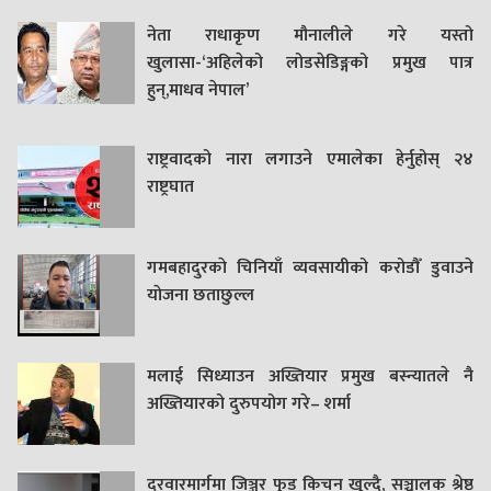
नेता राधाकृण मौनालीले गरे यस्तो
खुलासा-‘अहिलेको लोडसेडिङ्गको प्रमुख पात्र
हुन्,माधव नेपाल’
राष्ट्रवादको नारा लगाउने एमालेका हेर्नुहोस् २४
राष्ट्रघात
गमबहादुरकाे चिनियाँ व्यवसायीको करोडौँ डुवाउने
याेजना छताछुल्ल
मलाई सिध्याउन अख्तियार प्रमुख बस्न्यातले नै
अख्तियारको दुरुपयोग गरे– शर्मा
दरवारमार्गमा जिञ्जर फुड किचन खुल्दै, सञ्चालक श्रेष्ठ