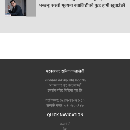
भन्छन्ः सस्तो मूल्यमा क्वालिटीको फुड हामी खुवाउँछौं
प्रकाशक: सजिव कालाखेती
सम्पादकः केशवप्रसाद भट्टराई
अनामनगर २९ काठमाण्डौं
इमर्शन मल्टि मिडिया प्रा लि
दर्ता नम्बर: ३८४२-२२०७९-८०
सम्पर्क नम्बर: ०१-५७०५१४७
QUICK NAVIGATION
राजनीति
देश