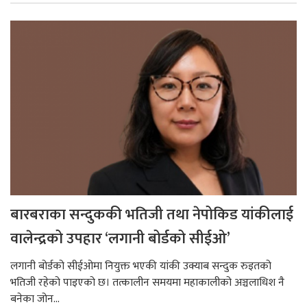
बारबराका सन्दुककी भतिजी तथा नेपोकिड यांकीलाई
वालेन्द्रको उपहार ‘लगानी बोर्डको सीईओ’
लगानी बोर्डको सीईओमा नियुक्त भएकी यांकी उक्याब सन्दुक रुइतको
भतिजी रहेको पाइएको छ। तत्कालीन समयमा महाकालीको अञ्चलाधिश नै
बनेका जोन...