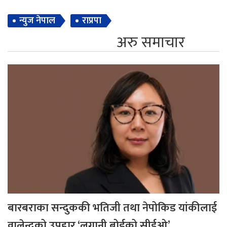
न्युज नेपाल
राप्रपा
अरु समाचार
बारबराका सन्दुककी भतिजी तथा नेपोकिड यांकीलाई
वालेन्द्रको उपहार ‘लगानी बोर्डको सीईओ’