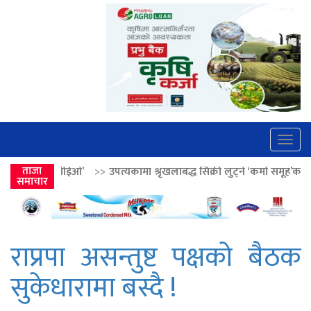
Togg
navig
>>
उपत्यकामा श्रृंखलाबद्ध सिक्री लुट्ने ‘कर्मा समूह’का नाइकेसहित पाँच पक्राउ
ताजा
समाचार
राप्रपा असन्तुष्ट पक्षको बैठक
सुकेधारामा बस्दै !