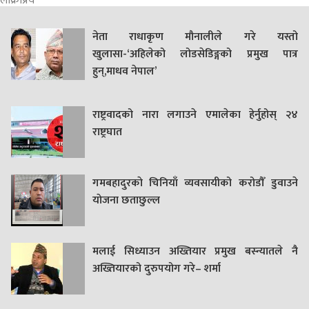
लोक्रप्रिय
नेता राधाकृण मौनालीले गरे यस्तो
खुलासा-‘अहिलेको लोडसेडिङ्गको प्रमुख पात्र
हुन्,माधव नेपाल’
राष्ट्रवादको नारा लगाउने एमालेका हेर्नुहोस् २४
राष्ट्रघात
गमबहादुरकाे चिनियाँ व्यवसायीको करोडौँ डुवाउने
याेजना छताछुल्ल
मलाई सिध्याउन अख्तियार प्रमुख बस्न्यातले नै
अख्तियारको दुरुपयोग गरे– शर्मा