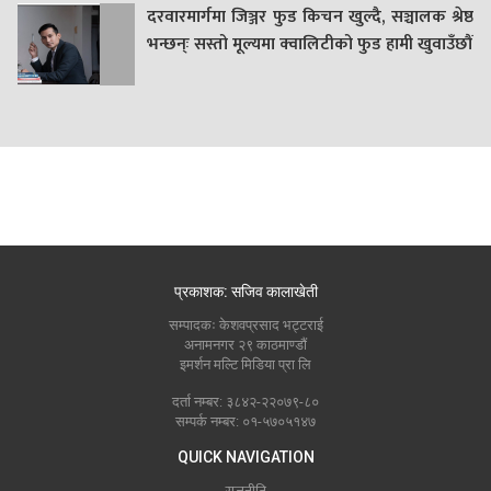
दरवारमार्गमा जिञ्जर फुड किचन खुल्दै, सञ्चालक श्रेष्ठ
भन्छन्ः सस्तो मूल्यमा क्वालिटीको फुड हामी खुवाउँछौं
प्रकाशक: सजिव कालाखेती
सम्पादकः केशवप्रसाद भट्टराई
अनामनगर २९ काठमाण्डौं
इमर्शन मल्टि मिडिया प्रा लि
दर्ता नम्बर: ३८४२-२२०७९-८०
सम्पर्क नम्बर: ०१-५७०५१४७
QUICK NAVIGATION