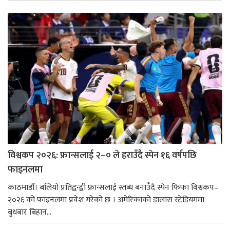
विश्वकप २०२६: फ्रान्सलाई २–० ले हराउँदै स्पेन १६ वर्षपछि
फाइनलमा
काठमाडौँ। बलियो प्रतिद्वन्द्वी फ्रान्सलाई स्तब्ध बनाउँदै स्पेन फिफा विश्वकप–
२०२६ को फाइनलमा प्रवेश गरेको छ । अमेरिकाको डालास स्टेडियममा
बुधबार बिहान...