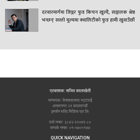
दरवारमार्गमा जिञ्जर फुड किचन खुल्दै, सञ्चालक श्रेष्ठ
भन्छन्ः सस्तो मूल्यमा क्वालिटीको फुड हामी खुवाउँछौं
प्रकाशक: सजिव कालाखेती
सम्पादकः केशवप्रसाद भट्टराई
अनामनगर २९ काठमाण्डौं
इमर्शन मल्टि मिडिया प्रा लि
दर्ता नम्बर: ३८४२-२२०७९-८०
सम्पर्क नम्बर: ०१-५७०५१४७
QUICK NAVIGATION