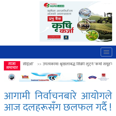
Togg
navig
>>
उपत्यकामा श्रृंखलाबद्ध सिक्री लुट्ने ‘कर्मा समूह’का नाइकेसहित पाँच पक्राउ
ताजा
समाचार
आगामी निर्वाचनबारे आयोगले
आज दलहरूसँग छलफल गर्दै !