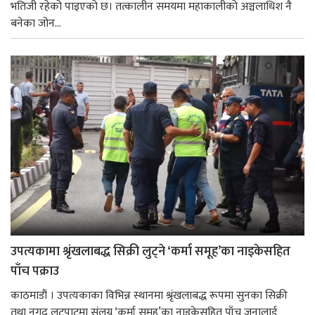
भतिजी रहेको पाइएको छ। तत्कालीन समयमा महाकालीको अञ्चलाधिश नै
बनेका जोन...
उपत्यकामा श्रृंखलाबद्ध सिक्री लुट्ने ‘कर्मा समूह’का नाइकेसहित
पाँच पक्राउ
काठमाडौं । उपत्यकाका विभिन्न स्थानमा श्रृंखलाबद्ध रूपमा सुनका सिक्री
तथा नगद लुटपाटमा संलग्न ‘कर्मा समूह’का नाइकेसहित पाँच जनालाई