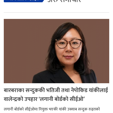
बारबराका सन्दुककी भतिजी तथा नेपोकिड यांकीलाई
वालेन्द्रको उपहार ‘लगानी बोर्डको सीईओ’
लगानी बोर्डको सीईओमा नियुक्त भएकी यांकी उक्याब सन्दुक रुइतको