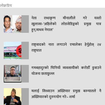
लोक्रप्रिय
नेता राधाकृण मौनालीले गरे यस्तो
खुलासा-‘अहिलेको लोडसेडिङ्गको प्रमुख पात्र
हुन्,माधव नेपाल’
राष्ट्रवादको नारा लगाउने एमालेका हेर्नुहोस् २४
राष्ट्रघात
गमबहादुरकाे चिनियाँ व्यवसायीको करोडौँ डुवाउने
याेजना छताछुल्ल
मलाई सिध्याउन अख्तियार प्रमुख बस्न्यातले नै
अख्तियारको दुरुपयोग गरे– शर्मा