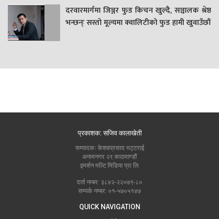
दरवारमार्गमा जिञ्जर फुड किचन खुल्दै, सञ्चालक श्रेष्ठ
भन्छन्ः सस्तो मूल्यमा क्वालिटीको फुड हामी खुवाउँछौं
प्रकाशक: सजिव कालाखेती
सम्पादकः केशवप्रसाद भट्टराई
अनामनगर २९ काठमाण्डौं
इमर्शन मल्टि मिडिया प्रा लि
दर्ता नम्बर: ३८४२-२२०७९-८०
सम्पर्क नम्बर: ०१-५७०५१४७
QUICK NAVIGATION