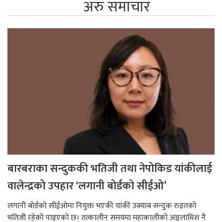
अरु समाचार
बारबराका सन्दुककी भतिजी तथा नेपोकिड यांकीलाई
वालेन्द्रको उपहार ‘लगानी बोर्डको सीईओ’
लगानी बोर्डको सीईओमा नियुक्त भएकी यांकी उक्याब सन्दुक रुइतको
भतिजी रहेको पाइएको छ। तत्कालीन समयमा महाकालीको अञ्चलाधिश नै