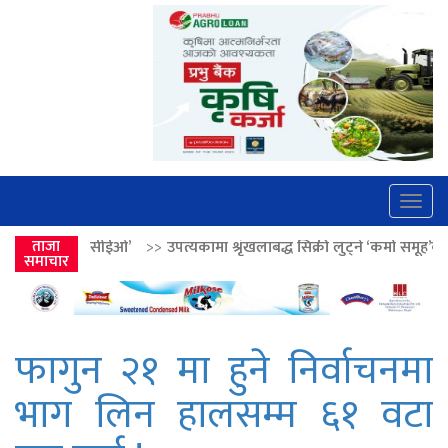
Togg
navig
’
>>
ताजा
उपत्यकामा श्रृंखलाबद्ध सिक्री लुट्ने ‘कर्मा समूह’का नाइकेसहित पाँच पक्र
समाचार
फागुन २१ मा हुने निर्वाचनमा
भाग लिन हालसम्म ६१ वटा