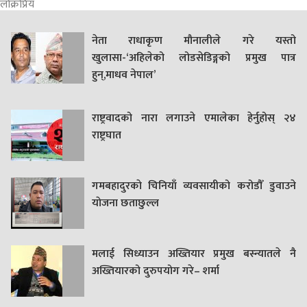
लोक्रप्रिय
नेता राधाकृण मौनालीले गरे यस्तो
खुलासा-‘अहिलेको लोडसेडिङ्गको प्रमुख पात्र
हुन्,माधव नेपाल’
राष्ट्रवादको नारा लगाउने एमालेका हेर्नुहोस् २४
राष्ट्रघात
गमबहादुरकाे चिनियाँ व्यवसायीको करोडौँ डुवाउने
याेजना छताछुल्ल
मलाई सिध्याउन अख्तियार प्रमुख बस्न्यातले नै
अख्तियारको दुरुपयोग गरे– शर्मा