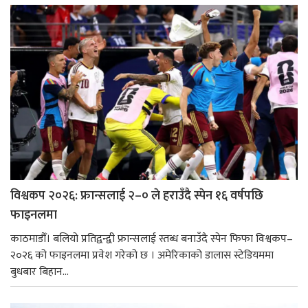
विश्वकप २०२६: फ्रान्सलाई २–० ले हराउँदै स्पेन १६ वर्षपछि
फाइनलमा
काठमाडौँ। बलियो प्रतिद्वन्द्वी फ्रान्सलाई स्तब्ध बनाउँदै स्पेन फिफा विश्वकप–
२०२६ को फाइनलमा प्रवेश गरेको छ । अमेरिकाको डालास स्टेडियममा
बुधबार बिहान...