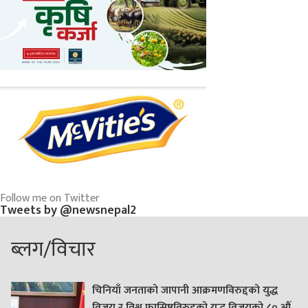
Follow me on Twitter
Tweets by @newsnepal2
ब्लग/विचार
चिनियाँ जनताको जापानी आक्रमणविरुद्दको युद्ध
विजय र विश्व फासिष्टविरुद्दको युद्ध विजयको ८० औं