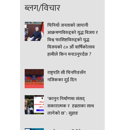
ब्लग/विचार
चिनियाँ जनताको जापानी
आक्रमणविरुद्दको युद्ध विजय र
विश्व फासिष्टविरुद्दको युद्ध
विजयको ८० औं वार्षिकोत्सव
हामीले किन मनाउनुपर्दछ ?
राष्ट्रपति सी चिनपिङसँग
नजिकका दुई दिन
‘कानुन निर्माणमा संसद्
सकारात्मक र दृढताका साथ
लागेको छ’ : सुहाङ