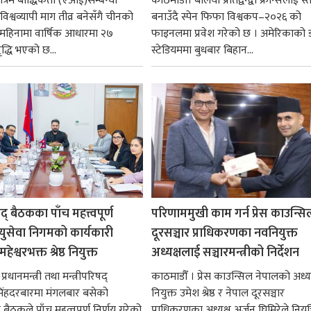
रिम बौद्धिकता (एआई)सम्बन्धी
काठमाडौँ। बलियो प्रतिद्वन्द्वी फ्रान्सलाई स्त
िश्वव्यापी माग तीव्र बनेसँगै चीनको
बनाउँदै स्पेन फिफा विश्वकप–२०२६ को
न महिनामा वार्षिक आधारमा २७
फाइनलमा प्रवेश गरेको छ । अमेरिकाको
ृद्धि भएको छ...
स्टेडियममा बुधबार बिहान...
षद् बैठकका पाँच महत्त्वपूर्ण
परिणाममुखी काम गर्न प्रेस काउन्सि
ायुसेवा निगमको कार्यकारी
दूरसञ्चार प्राधिकरणका नवनियुक्त
हेश्वरभक्त श्रेष्ठ नियुक्त
अध्यक्षलाई सञ्चारमन्त्रीको निर्देशन
्रधानमन्त्री तथा मन्त्रीपरिषद्
काठमाडौँ । प्रेस काउन्सिल नेपालको अध्य
सिंहदरबारमा मंगलबार बसेको
नियुक्त उमेश श्रेष्ठ र नेपाल दूरसञ्चार
द् बैठकले पाँच महत्वपूर्ण निर्णय गरेको
प्राधिकरणका अध्यक्ष अर्जुन घिमिरेले नियुक्