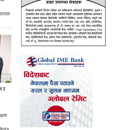
ब्ध
 डालास
ल र
क्षमा
तिपत्र