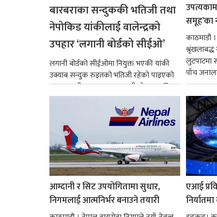
उपत्यकामा 
बारबराका सन्दुककी भतिजी तथा
समूह’का 
नेपोकिड यांकीलाई वालेन्द्रको
काठमाडौं ।
उपहार ‘लगानी बोर्डको सीईओ’
श्रृंखलाबद
लुटपाटमा स
लगानी बोर्डको सीईओमा नियुक्त भएकी यांकी
पाँच जनालाई
उक्याब सन्दुक रुइतको भतिजी रहेको पाइएको
छ। तत्कालीन समयमा महाकालीको अञ्चलाधिश
नै बनेका जोन...
आम्दानी र सिट उपयोगितामा सुधार,
एआई प्रवि
निगमलाई आत्मनिर्भर बनाउने तयारी
निर्यातमा