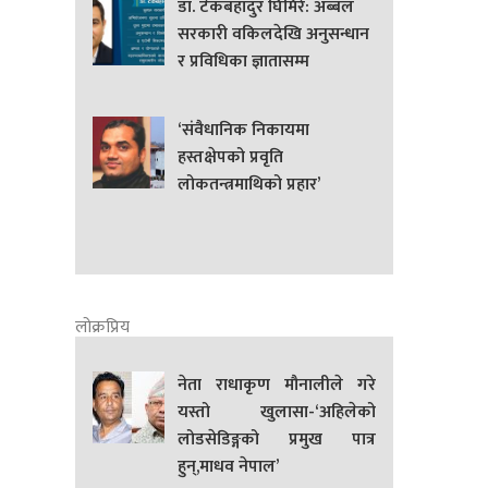
डा. टेकबहादुर घिमिरे: अब्बल
सरकारी वकिलदेखि अनुसन्धान
र प्रविधिका ज्ञातासम्म
‘संवैधानिक निकायमा
हस्तक्षेपको प्रवृति
लोकतन्त्रमाथिको प्रहार’
लोक्रप्रिय
नेता राधाकृण मौनालीले गरे
यस्तो खुलासा-‘अहिलेको
लोडसेडिङ्गको प्रमुख पात्र
हुन्,माधव नेपाल’