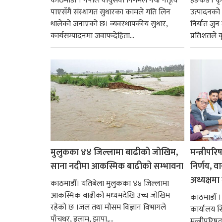
काठमाडाैं । नेपाल वायुसेवा निगमले नयाँ नेतृत्व
हङकङ। कृत्
पाएसँगै संस्थागत सुधारका कामले गति लिन
उत्पादनको व
थालेको जनाएको छ। व्यवस्थापकीय सुधार,
निर्यात जु
कार्यसम्पादनमा जवाफदेहिता...
प्रतिशतले व
मुलुकका ४४ जिल्लामा बाढीको जोखिम,
मन्त्रीपरि
साना नदीमा आकस्मिक बाढीको सम्भावना
निर्णय, व
अध्यक्षमा म
काठमाडौँ। यतिबेला मुलुकका ४४ जिल्लामा
आकस्मिक बाढीको मध्यमदेखि उच्च जोखिम
काठमाडौँ । प
रहेको छ ।जल तथा मौसम विज्ञान विभागले
कार्यालय 
पाँचथर, इलाम, झापा,...
मन्त्रीपरिष