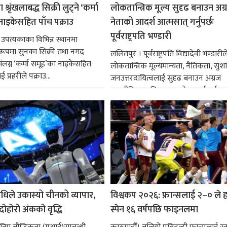
श्रृंखलाबद्ध सिक्री लुट्ने ‘कर्मा
लोकतान्त्रिक मूल्य सुदृढ बनाउन अग
नाइकेसहित पाँच पक्राउ
नेताको आदर्श आत्मसात् गर्नुपर्छः
पूर्वराष्ट्रपति भण्डारी
 उपत्यकाका विभिन्न स्थानमा
्ध रूपमा सुनका सिक्री तथा नगद
ललितपुर । पूर्वराष्ट्रपति विद्यादेवी भण्डारील
ंलग्न ‘कर्मा समूह’का नाइकेसहित
लोकतान्त्रिक मूल्यमान्यता, नैतिकता, सु
 प्रहरीले पक्राउ...
जनउत्तरदायित्वलाई सुदृढ बनाउन अग्रज
राजनीतिक व्यक्तित्वहरूको आदर्शलाई आत
गर्न आवश्यक...
धिले उकास्यो चीनको व्यापार,
विश्वकप २०२६: फ्रान्सलाई २–० ले हर
 दोहोरो अंकको वृद्धि
स्पेन १६ वर्षपछि फाइनलमा