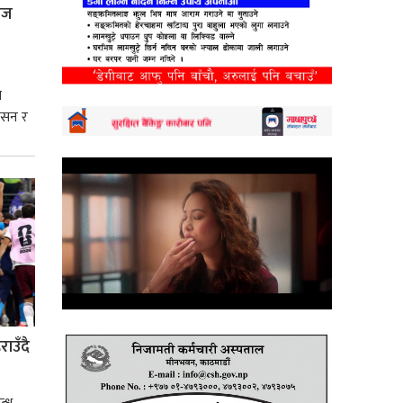
्रज
े
शासन र
्मसात्
ाउँदै