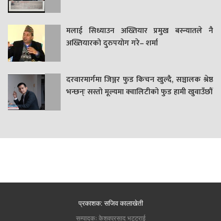
मलाई सिध्याउन अख्तियार प्रमुख बस्न्यातले नै
अख्तियारको दुरुपयोग गरे– शर्मा
दरवारमार्गमा जिञ्जर फुड किचन खुल्दै, सञ्चालक श्रेष्ठ
भन्छन्ः सस्तो मूल्यमा क्वालिटीको फुड हामी खुवाउँछौं
प्रकाशक: सजिव कालाखेती
सम्पादकः केशवप्रसाद भट्टराई