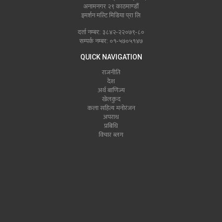
अनामनगर २९ काठमाण्डौं
इमर्शन मल्टि मिडिया प्रा लि
दर्ता नम्बर: ३८४२-२२०७९-८०
सम्पर्क नम्बर: ०१-५७०५१४७
QUICK NAVIGATION
राजनीति
देश
अर्थ बाणिज्य
खेलकुद
कला सहित्य मनोरंजन
अपराध
प्रबिधि
विचार ब्लग