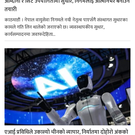
आम्दानी र सिट उपयोगितामा सुधार, निगमलाई आत्मनिर्भर बनाउने
तयारी
काठमाडाैं । नेपाल वायुसेवा निगमले नयाँ नेतृत्व पाएसँगै संस्थागत सुधारका
कामले गति लिन थालेको जनाएको छ। व्यवस्थापकीय सुधार,
कार्यसम्पादनमा जवाफदेहिता...
एआई प्रविधिले उकास्यो चीनको व्यापार, निर्यातमा दोहोरो अंकको