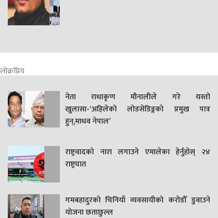
लोक्रप्रिय
नेता राधाकृण मौनालीले गरे यस्तो
खुलासा-‘अहिलेको लोडसेडिङ्गको प्रमुख पात्र
हुन्,माधव नेपाल’
राष्ट्रवादको नारा लगाउने एमालेका हेर्नुहोस् २४
राष्ट्रघात
गमबहादुरकाे चिनियाँ व्यवसायीको करोडौँ डुवाउने
याेजना छताछुल्ल