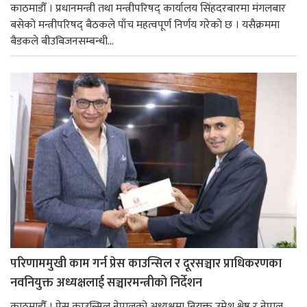
काठमाडौँ । प्रधानमन्त्री तथा मन्त्रीपरिषद् कार्यालय सिंहदरबारमा मंगलबार
बसेको मन्त्रीपरिषद् बैठकले पाँच महत्वपूर्ण निर्णय गरेको छ । यसैक्रममा
बैडकले बीउबिजनसम्बन्धी...
परिणाममुखी काम गर्न प्रेस काउन्सिल र दूरसञ्चार प्राधिकरणका
नवनियुक्त अध्यक्षलाई सञ्चारमन्त्रीको निर्देशन
काठमाडौँ । प्रेस काउन्सिल नेपालको अध्यक्षमा नियुक्त उमेश श्रेष्ठ र नेपाल