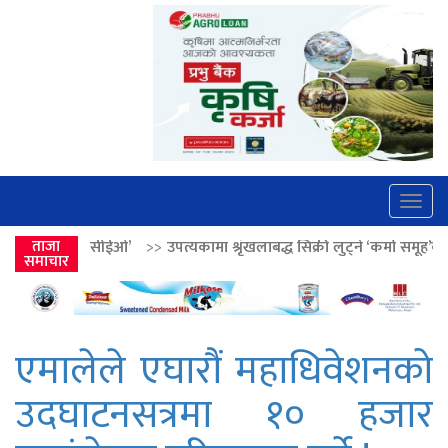
Togg
navig
>>
उपत्यकामा श्रृंखलाबद्ध सिक्री लुट्ने ‘कर्मा समूह’का नाइकेसहित पाँच पक्राउ
ताजा
समाचार
एमालेले एघारौं महाधिवेशनको
उदघाटनसत्रमा १० हजार