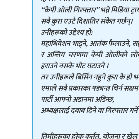
“केपी ओली गिरफ्तार” भन्ने मिडिया ट्र
सबै कुरा एउटै दिशातिर संकेत गर्छन्।
उनीहरूको उद्देश्य हो:
महाधिवेशन भाड्ने, आतंक फैलाउने, स
र अन्तिम चरणमा केपी ओलीको लोकप
हराउने नसके भोट घटाउने ।
तर उनीहरूले बिर्सिन नहुने कुरा के हो भ
एमाले सबै प्रकारका षड्यन्त्र चिर्न सक्ष
पार्टी आफ्नो अडानमा अडिन्छ,
अध्यक्षलाई दबाब दिने वा गिरफ्तार गर्
तिमीहरूका हरेक कर्तुत, योजना र खेल