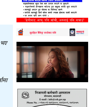
म भए
तामा