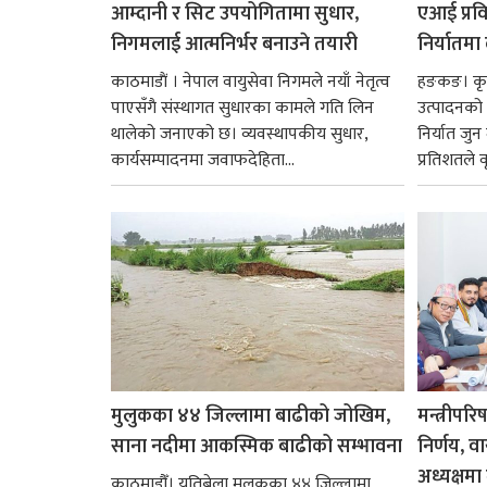
आम्दानी र सिट उपयोगितामा सुधार,
एआई प्रवि
निगमलाई आत्मनिर्भर बनाउने तयारी
निर्यातमा
काठमाडाैं । नेपाल वायुसेवा निगमले नयाँ नेतृत्व
हङकङ। कृत्
पाएसँगै संस्थागत सुधारका कामले गति लिन
उत्पादनको व
थालेको जनाएको छ। व्यवस्थापकीय सुधार,
निर्यात जु
कार्यसम्पादनमा जवाफदेहिता...
प्रतिशतले व
मुलुकका ४४ जिल्लामा बाढीको जोखिम,
मन्त्रीपरि
साना नदीमा आकस्मिक बाढीको सम्भावना
निर्णय, व
अध्यक्षमा म
काठमाडौँ। यतिबेला मुलुकका ४४ जिल्लामा