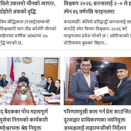
धिले उकास्यो चीनको व्यापार,
विश्वकप २०२६: फ्रान्सलाई २–० ले हर
 दोहोरो अंकको वृद्धि
स्पेन १६ वर्षपछि फाइनलमा
रिम बौद्धिकता (एआई)सम्बन्धी
काठमाडौँ। बलियो प्रतिद्वन्द्वी फ्रान्सलाई स्त
िश्वव्यापी माग तीव्र बनेसँगै चीनको
बनाउँदै स्पेन फिफा विश्वकप–२०२६ को
न महिनामा वार्षिक आधारमा २७
फाइनलमा प्रवेश गरेको छ । अमेरिकाको
ृद्धि भएको छ...
स्टेडियममा बुधबार बिहान...
षद् बैठकका पाँच महत्त्वपूर्ण
परिणाममुखी काम गर्न प्रेस काउन्सि
ायुसेवा निगमको कार्यकारी
दूरसञ्चार प्राधिकरणका नवनियुक्त
हेश्वरभक्त श्रेष्ठ नियुक्त
अध्यक्षलाई सञ्चारमन्त्रीको निर्देशन