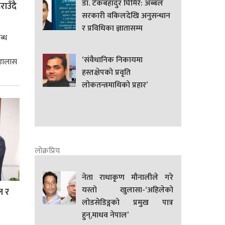
डा. टेकबहादुर घिमिरे: अब्बल
ाउँदै
सरकारी वकिलदेखि अनुसन्धान
र प्रविधिका ज्ञातासम्म
ब्ध
‘संवैधानिक निकायमा
 डालास
हस्तक्षेपको प्रवृति
लोकतन्त्रमाथिको प्रहार’
लोक्रप्रिय
नेता राधाकृण मौनालीले गरे
यस्तो खुलासा-‘अहिलेको
ल र
लोडसेडिङ्गको प्रमुख पात्र
हुन्,माधव नेपाल’