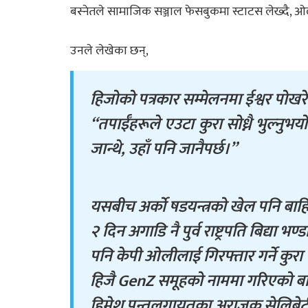
बस्नेतले सामाजिक सञ्जाल फेसबुकमा स्टाटस लेख्दै, ओल
उनले लेखेका छन्,
हिजोको पत्रकार सम्मेलनमा ईश्वर पोखरे
“तपाईँहरूले एउटा कुरा सोध्नै भुल्नु
जान्थे, उहाँ पनि जानैपर्छ।”
यसबीच अर्को षडयन्त्रको खेल पनि ब
२ दिन अगाडि नै पुर्व राष्ट्रपति बिद्या 
पनि केपी ओलीलाई गिरफ्तार गर्ने कुर
हिजै GenZ समूहको नाममा गरिएको बार
हिमेश पन्तलगायतका अराजक सेलिब्रेट