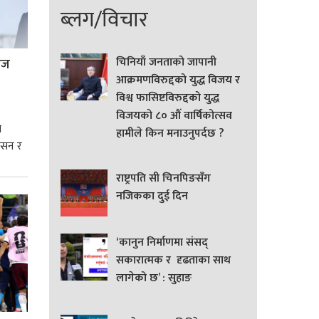
ब्लग/विचार
चिनियाँ जनताको जापानी
्रज
आक्रमणविरुद्दको युद्ध विजय र
विश्व फासिष्टविरुद्दको युद्ध
विजयको ८० औं वार्षिकोत्सव
े
हामीले किन मनाउनुपर्दछ ?
शासन र
राष्ट्रपति सी चिनपिङसँग
्मसात्
नजिकका दुई दिन
‘कानुन निर्माणमा संसद्
सकारात्मक र दृढताका साथ
लागेको छ’ : सुहाङ