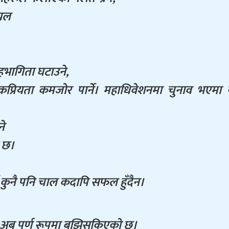
ायल
हभागिता घटाउने,
्रियता कमजोर पार्ने। महाधिवेशनमा चुनाव भएमा 
ने
म छ।
ने कुनै पनि चाल कदापि सफल हुँदैन।
 अब पूर्ण रूपमा बुझिसकिएको छ।