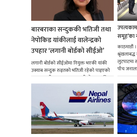
उपत्यकामा 
बारबराका सन्दुककी भतिजी तथा
समूह’का 
नेपोकिड यांकीलाई वालेन्द्रको
काठमाडौं ।
उपहार ‘लगानी बोर्डको सीईओ’
श्रृंखलाबद
लुटपाटमा स
लगानी बोर्डको सीईओमा नियुक्त भएकी यांकी
पाँच जनालाई
उक्याब सन्दुक रुइतको भतिजी रहेको पाइएको
छ। तत्कालीन समयमा महाकालीको अञ्चलाधिश
नै बनेका जोन...