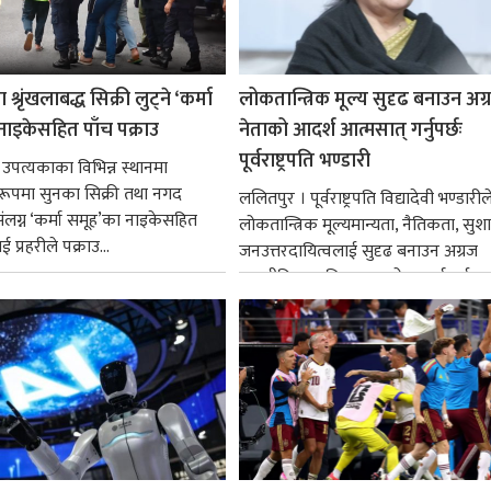
श्रृंखलाबद्ध सिक्री लुट्ने ‘कर्मा
लोकतान्त्रिक मूल्य सुदृढ बनाउन अग
नाइकेसहित पाँच पक्राउ
नेताको आदर्श आत्मसात् गर्नुपर्छः
पूर्वराष्ट्रपति भण्डारी
 उपत्यकाका विभिन्न स्थानमा
्ध रूपमा सुनका सिक्री तथा नगद
ललितपुर । पूर्वराष्ट्रपति विद्यादेवी भण्डारील
ंलग्न ‘कर्मा समूह’का नाइकेसहित
लोकतान्त्रिक मूल्यमान्यता, नैतिकता, सु
 प्रहरीले पक्राउ...
जनउत्तरदायित्वलाई सुदृढ बनाउन अग्रज
राजनीतिक व्यक्तित्वहरूको आदर्शलाई आत
गर्न आवश्यक...