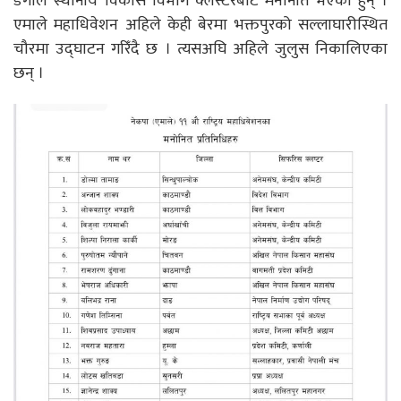
डंगोल स्थानीय विकास विभाग क्लस्टरबाट मनोनीत भएकी हुन् ।
एमाले महाधिवेशन अहिले केही बेरमा भक्तपुरको सल्लाघारीस्थित
चौरमा उद्घाटन गरिँदै छ । त्यसअघि अहिले जुलुस निकालिएका
छन् ।