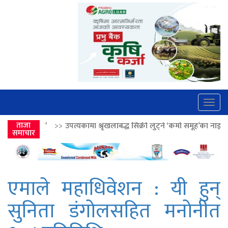
Togg
navig
>
उपत्यकामा श्रृंखलाबद्ध सिक्री लुट्ने ‘कर्मा समूह’का नाइकेसहित पाँच पक्राउ
ताजा
समाचार
एमाले महाधिवेशन : यी हुन्
सुनिता डंगोलसहित मनोनीत