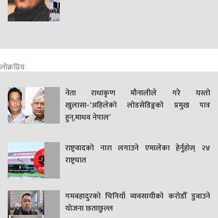
लोक्रप्रिय
नेता राधाकृण मौनालीले गरे यस्तो
खुलासा-‘अहिलेको लोडसेडिङ्गको प्रमुख पात्र
हुन्,माधव नेपाल’
राष्ट्रवादको नारा लगाउने एमालेका हेर्नुहोस् २४
राष्ट्रघात
गमबहादुरकाे चिनियाँ व्यवसायीको करोडौँ डुवाउने
याेजना छताछुल्ल