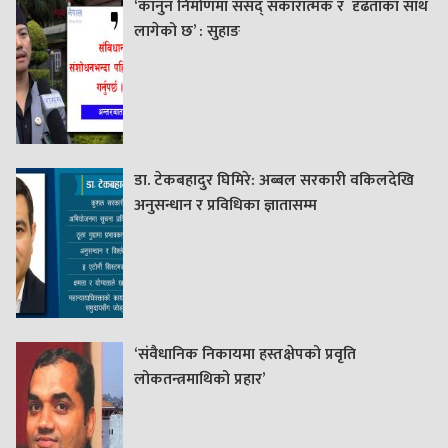
‘कानुन निर्माणमा संसद् सकारात्मक र दृढताका साथ
लागेको छ’ : सुहाङ
डा. टेकबहादुर घिमिरे: अब्बल सरकारी वकिलदेखि
अनुसन्धान र प्रविधिका ज्ञातासम्म
‘संवैधानिक निकायमा हस्तक्षेपको प्रवृति
लोकतन्त्रमाथिको प्रहार’