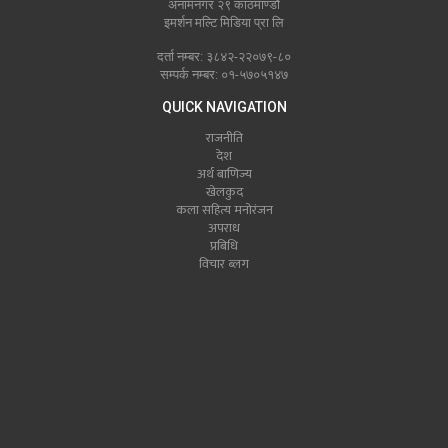
अनामनगर २९ काठमाण्डौं
इमर्शन मल्टि मिडिया प्रा लि
दर्ता नम्बर: ३८४२-२२०७९-८०
सम्पर्क नम्बर: ०१-५७०५१४७
QUICK NAVIGATION
राजनीति
देश
अर्थ बाणिज्य
खेलकुद
कला सहित्य मनोरंजन
अपराध
प्रबिधि
विचार ब्लग