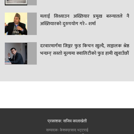
मलाई सिध्याउन अख्तियार प्रमुख बस्न्यातले नै
अख्तियारको दुरुपयोग गरे– शर्मा
दरवारमार्गमा जिञ्जर फुड किचन खुल्दै, सञ्चालक श्रेष्ठ
भन्छन्ः सस्तो मूल्यमा क्वालिटीको फुड हामी खुवाउँछौं
प्रकाशक: सजिव कालाखेती
सम्पादकः केशवप्रसाद भट्टराई