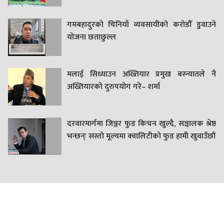
गमबहादुरकाे चिनियाँ व्यवसायीको करोडौँ डुवाउने
याेजना छताछुल्ल
मलाई सिध्याउन अख्तियार प्रमुख बस्न्यातले नै
अख्तियारको दुरुपयोग गरे– शर्मा
दरवारमार्गमा जिञ्जर फुड किचन खुल्दै, सञ्चालक श्रेष्ठ
भन्छन्ः सस्तो मूल्यमा क्वालिटीको फुड हामी खुवाउँछौं