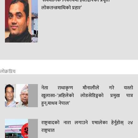
‘संवैधानिक निकायमा हस्तक्षेपको प्रवृति
लोकतन्त्रमाथिको प्रहार’
लोक्रप्रिय
नेता राधाकृण मौनालीले गरे यस्तो
खुलासा-‘अहिलेको लोडसेडिङ्गको प्रमुख पात्र
हुन्,माधव नेपाल’
राष्ट्रवादको नारा लगाउने एमालेका हेर्नुहोस् २४
राष्ट्रघात