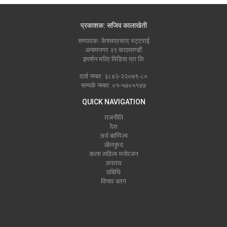
प्रकाशक: सजिव कालाखेती
सम्पादकः केशवप्रसाद भट्टराई
अनामनगर २९ काठमाण्डौं
इमर्शन मल्टि मिडिया प्रा लि
दर्ता नम्बर: ३८४२-२२०७९-८०
सम्पर्क नम्बर: ०१-५७०५१४७
QUICK NAVIGATION
राजनीति
देश
अर्थ बाणिज्य
खेलकुद
कला सहित्य मनोरंजन
अपराध
प्रबिधि
विचार ब्लग