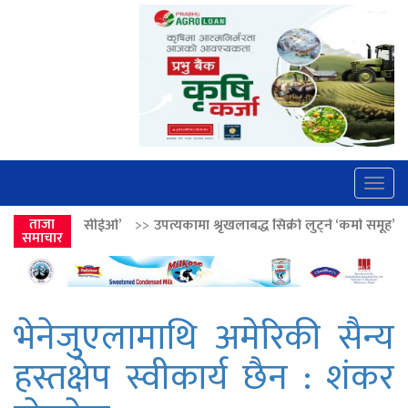
Togg
navig
>>
ताजा
उपत्यकामा श्रृंखलाबद्ध सिक्री लुट्ने ‘कर्मा समूह’का नाइकेसहित पाँच पक्रा
समाचार
भेनेजुएलामाथि अमेरिकी सैन्य
हस्तक्षेप स्वीकार्य छैन : शंकर