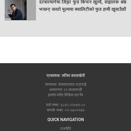
दरवारमार्गमा जिञ्जर फुड किचन खुल्दै, सञ्चालक श्रेष्ठ
भन्छन्ः सस्तो मूल्यमा क्वालिटीको फुड हामी खुवाउँछौं
प्रकाशक: सजिव कालाखेती
सम्पादकः केशवप्रसाद भट्टराई
अनामनगर २९ काठमाण्डौं
इमर्शन मल्टि मिडिया प्रा लि
दर्ता नम्बर: ३८४२-२२०७९-८०
सम्पर्क नम्बर: ०१-५७०५१४७
QUICK NAVIGATION
राजनीति