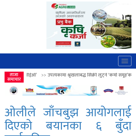
Togg
navig
>>
उपत्यकामा श्रृंखलाबद्ध सिक्री लुट्ने ‘कर्मा समूह’का नाइकेसहित पाँच पक्राउ
ताजा
समाचार
ओलीले जाँचबुझ आयोगलाई
दिएकाे बयानका ६ बुँदा