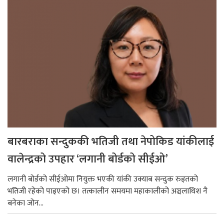
बारबराका सन्दुककी भतिजी तथा नेपोकिड यांकीलाई
वालेन्द्रको उपहार ‘लगानी बोर्डको सीईओ’
लगानी बोर्डको सीईओमा नियुक्त भएकी यांकी उक्याब सन्दुक रुइतको
भतिजी रहेको पाइएको छ। तत्कालीन समयमा महाकालीको अञ्चलाधिश नै
बनेका जोन...