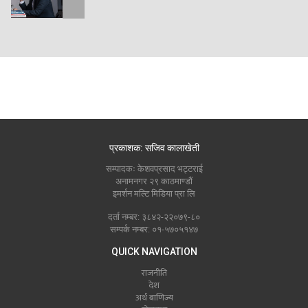
प्रकाशक: सजिव कालाखेती
सम्पादकः केशवप्रसाद भट्टराई
अनामनगर २९ काठमाण्डौं
इमर्शन मल्टि मिडिया प्रा लि
दर्ता नम्बर: ३८४२-२२०७९-८०
सम्पर्क नम्बर: ०१-५७०५१४७
QUICK NAVIGATION
राजनीति
देश
अर्थ बाणिज्य