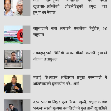
नेता राधाकृण मौनालीले गरे यस्तो
खुलासा-‘अहिलेको लोडसेडिङ्गको प्रमुख पात्र
हुन्,माधव नेपाल’
राष्ट्रवादको नारा लगाउने एमालेका हेर्नुहोस् २४
राष्ट्रघात
गमबहादुरकाे चिनियाँ व्यवसायीको करोडौँ डुवाउने
याेजना छताछुल्ल
मलाई सिध्याउन अख्तियार प्रमुख बस्न्यातले नै
अख्तियारको दुरुपयोग गरे– शर्मा
दरवारमार्गमा जिञ्जर फुड किचन खुल्दै, सञ्चालक श्रेष्ठ
भन्छन्ः सस्तो मूल्यमा क्वालिटीको फुड हामी खुवाउँछौं