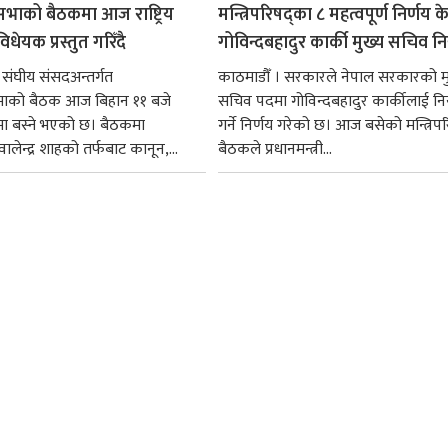
सभाको बैठकमा आज राष्ट्रिय
मन्त्रिपरिषद्का ८ महत्वपूर्ण निर्णय क
धेयक प्रस्तुत गरिँदै
गोविन्दबहादुर कार्की मुख्य सचिव नि
 संघीय संसदअन्तर्गत
काठमाडौँ । सरकारले नेपाल सरकारको म
सभाको बैठक आज बिहान ११ बजे
सचिव पदमा गोविन्दबहादुर कार्कीलाई निय
मा बस्ने भएको छ। बैठकमा
गर्ने निर्णय गरेको छ। आज बसेको मन्त्रिपर
ी वालेन्द्र शाहको तर्फबाट कानून,...
बैठकले प्रधानमन्त्री...