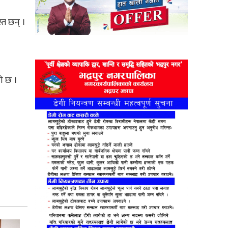
्त छन् ।
ाे छ ।