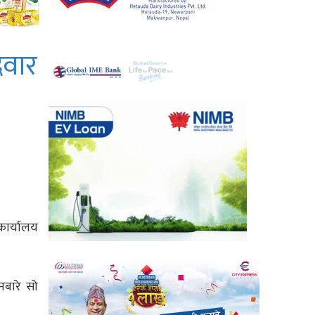
दवार
 कार्यालय
नबारे सो