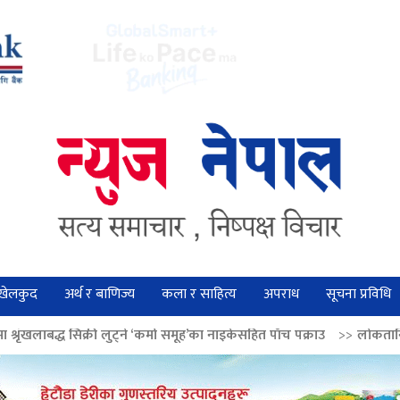
खेलकुद
अर्थ र बाणिज्य
कला र साहित्य
अपराध
सूचना प्रविधि
लुट्ने ‘कर्मा समूह’का नाइकेसहित पाँच पक्राउ
>>
लोकतान्त्रिक मूल्य सुदृढ बनाउन