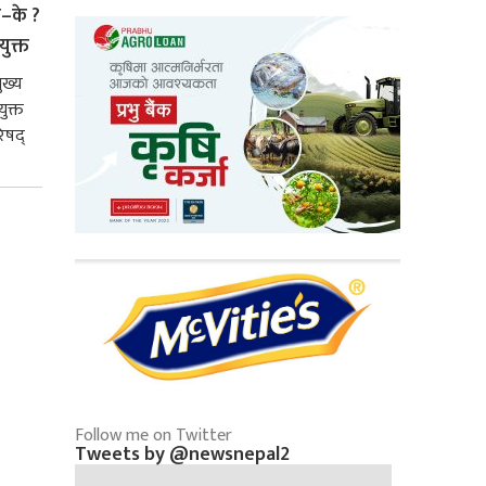
े–के ?
युक्त
ुख्य
ुक्त
िषद्
Follow me on Twitter
Tweets by @newsnepal2