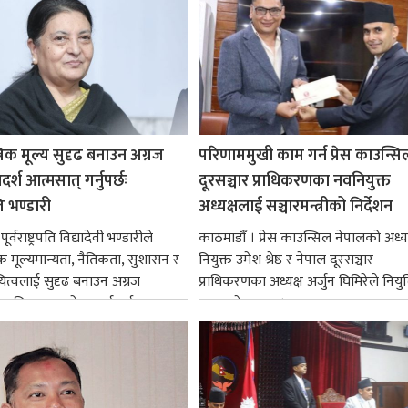
रिक मूल्य सुदृढ बनाउन अग्रज
परिणाममुखी काम गर्न प्रेस काउन्सि
्श आत्मसात् गर्नुपर्छः
दूरसञ्चार प्राधिकरणका नवनियुक्त
पति भण्डारी
अध्यक्षलाई सञ्चारमन्त्रीको निर्देशन
र्वराष्ट्रपति विद्यादेवी भण्डारीले
काठमाडौँ । प्रेस काउन्सिल नेपालको अध्य
िक मूल्यमान्यता, नैतिकता, सुशासन र
नियुक्त उमेश श्रेष्ठ र नेपाल दूरसञ्चार
ित्वलाई सुदृढ बनाउन अग्रज
प्राधिकरणका अध्यक्ष अर्जुन घिमिरेले नियुक्
्यक्तित्वहरूको आदर्शलाई आत्मसात्
ग्रहण गरेका छन्।...
क...