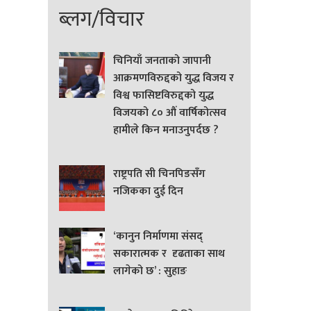
ब्लग/विचार
चिनियाँ जनताको जापानी
आक्रमणविरुद्दको युद्ध विजय र
विश्व फासिष्टविरुद्दको युद्ध
विजयको ८० औं वार्षिकोत्सव
हामीले किन मनाउनुपर्दछ ?
राष्ट्रपति सी चिनपिङसँग
नजिकका दुई दिन
‘कानुन निर्माणमा संसद्
सकारात्मक र दृढताका साथ
लागेको छ’ : सुहाङ