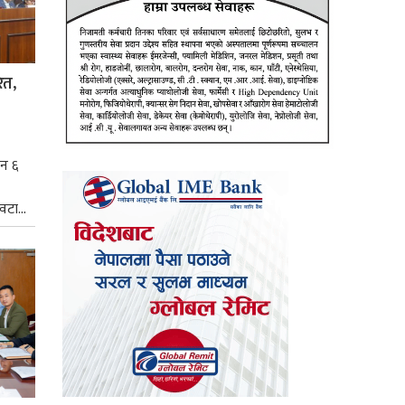
ित,
िन ६
टा...