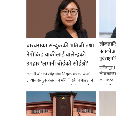
लोकतान्त्
बारबराका सन्दुककी भतिजी तथा
नेताको आदर
नेपोकिड यांकीलाई वालेन्द्रको
पूर्वराष्ट्र
उपहार ‘लगानी बोर्डको सीईओ’
ललितपुर । पू
लोकतान्त्र
लगानी बोर्डको सीईओमा नियुक्त भएकी यांकी
जनउत्तरदाय
उक्याब सन्दुक रुइतको भतिजी रहेको पाइएको
राजनीतिक व
छ। तत्कालीन समयमा महाकालीको अञ्चलाधिश
गर्न आवश्य
नै बनेका जोन...