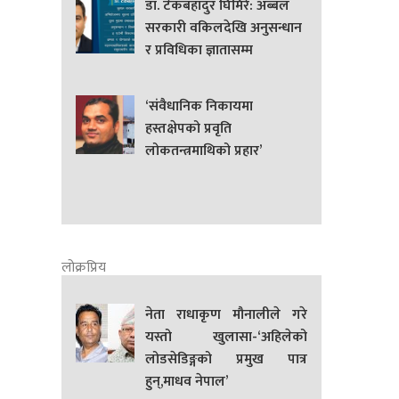
डा. टेकबहादुर घिमिरे: अब्बल
सरकारी वकिलदेखि अनुसन्धान
र प्रविधिका ज्ञातासम्म
‘संवैधानिक निकायमा
हस्तक्षेपको प्रवृति
लोकतन्त्रमाथिको प्रहार’
लोक्रप्रिय
नेता राधाकृण मौनालीले गरे
यस्तो खुलासा-‘अहिलेको
लोडसेडिङ्गको प्रमुख पात्र
हुन्,माधव नेपाल’