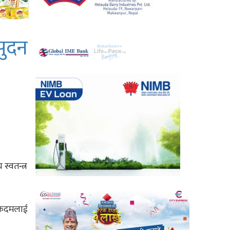
सुदन
स्वतन्त्र
यस कदमलाई