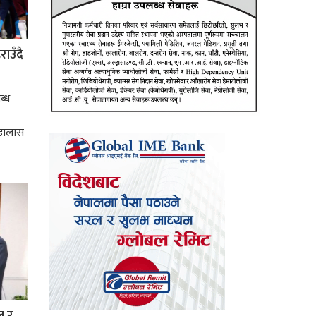
ाउँदै
ब्ध
 डालास
ल र