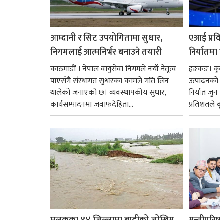
आम्दानी र सिट उपयोगितामा सुधार,
एआई प्रवि
निगमलाई आत्मनिर्भर बनाउने तयारी
निर्यातमा
काठमाडाैं । नेपाल वायुसेवा निगमले नयाँ नेतृत्व
हङकङ। कृत्
पाएसँगै संस्थागत सुधारका कामले गति लिन
उत्पादनको व
थालेको जनाएको छ। व्यवस्थापकीय सुधार,
निर्यात जु
कार्यसम्पादनमा जवाफदेहिता...
प्रतिशतले व
मुलुकका ४४ जिल्लामा बाढीको जोखिम,
मन्त्रीपरि