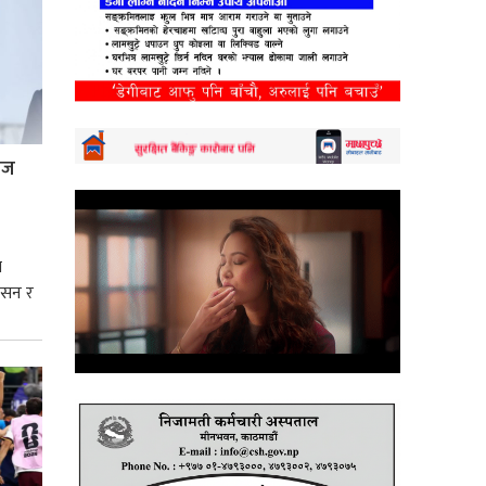
्रज
े
शासन र
्मसात्