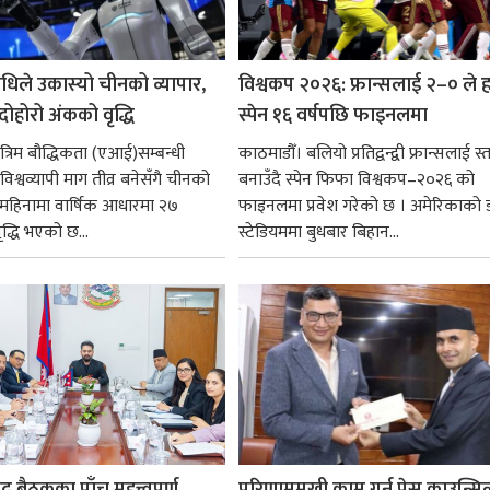
धिले उकास्यो चीनको व्यापार,
विश्वकप २०२६: फ्रान्सलाई २–० ले हर
 दोहोरो अंकको वृद्धि
स्पेन १६ वर्षपछि फाइनलमा
रिम बौद्धिकता (एआई)सम्बन्धी
काठमाडौँ। बलियो प्रतिद्वन्द्वी फ्रान्सलाई स्त
िश्वव्यापी माग तीव्र बनेसँगै चीनको
बनाउँदै स्पेन फिफा विश्वकप–२०२६ को
न महिनामा वार्षिक आधारमा २७
फाइनलमा प्रवेश गरेको छ । अमेरिकाको
ृद्धि भएको छ...
स्टेडियममा बुधबार बिहान...
षद् बैठकका पाँच महत्त्वपूर्ण
परिणाममुखी काम गर्न प्रेस काउन्सि