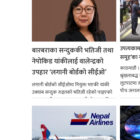
उपत्यकामा 
बारबराका सन्दुककी भतिजी तथा
समूह’का 
नेपोकिड यांकीलाई वालेन्द्रको
काठमाडौं ।
उपहार ‘लगानी बोर्डको सीईओ’
श्रृंखलाबद
लुटपाटमा स
लगानी बोर्डको सीईओमा नियुक्त भएकी यांकी
पाँच जनालाई
उक्याब सन्दुक रुइतको भतिजी रहेको पाइएको
छ। तत्कालीन समयमा महाकालीको अञ्चलाधिश
नै बनेका जोन...