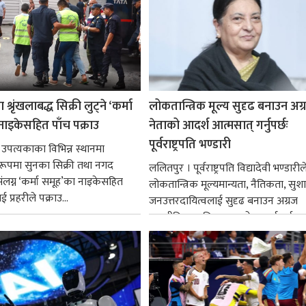
श्रृंखलाबद्ध सिक्री लुट्ने ‘कर्मा
लोकतान्त्रिक मूल्य सुदृढ बनाउन अग
नाइकेसहित पाँच पक्राउ
नेताको आदर्श आत्मसात् गर्नुपर्छः
पूर्वराष्ट्रपति भण्डारी
 उपत्यकाका विभिन्न स्थानमा
्ध रूपमा सुनका सिक्री तथा नगद
ललितपुर । पूर्वराष्ट्रपति विद्यादेवी भण्डारील
ंलग्न ‘कर्मा समूह’का नाइकेसहित
लोकतान्त्रिक मूल्यमान्यता, नैतिकता, सु
 प्रहरीले पक्राउ...
जनउत्तरदायित्वलाई सुदृढ बनाउन अग्रज
राजनीतिक व्यक्तित्वहरूको आदर्शलाई आत
गर्न आवश्यक...