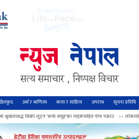
खेलकुद
अर्थ र बाणिज्य
कला र साहित्य
अपराध
सूचना प्रविधि
लुट्ने ‘कर्मा समूह’का नाइकेसहित पाँच पक्राउ
>>
लोकतान्त्रिक मूल्य सुदृढ बनाउन