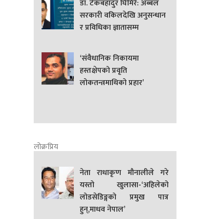
डा. टेकबहादुर घिमिरे: अब्बल
सरकारी वकिलदेखि अनुसन्धान
र प्रविधिका ज्ञातासम्म
‘संवैधानिक निकायमा
हस्तक्षेपको प्रवृति
लोकतन्त्रमाथिको प्रहार’
लोक्रप्रिय
नेता राधाकृण मौनालीले गरे
यस्तो खुलासा-‘अहिलेको
लोडसेडिङ्गको प्रमुख पात्र
हुन्,माधव नेपाल’