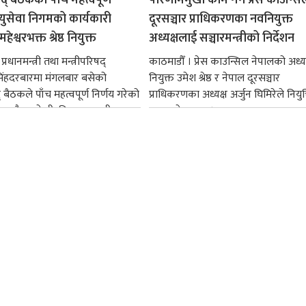
ायुसेवा निगमको कार्यकारी
दूरसञ्चार प्राधिकरणका नवनियुक्त
हेश्वरभक्त श्रेष्ठ नियुक्त
अध्यक्षलाई सञ्चारमन्त्रीको निर्देशन
्रधानमन्त्री तथा मन्त्रीपरिषद्
काठमाडौँ । प्रेस काउन्सिल नेपालको अध्य
सिंहदरबारमा मंगलबार बसेको
नियुक्त उमेश श्रेष्ठ र नेपाल दूरसञ्चार
द् बैठकले पाँच महत्वपूर्ण निर्णय गरेको
प्राधिकरणका अध्यक्ष अर्जुन घिमिरेले नियुक्
ममा बैडकले बीउबिजनसम्बन्धी...
ग्रहण गरेका छन्।...