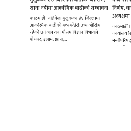
साना नदीमा आकस्मिक बाढीको सम्भावना
निर्णय, व
अध्यक्षमा म
काठमाडौँ। यतिबेला मुलुकका ४४ जिल्लामा
आकस्मिक बाढीको मध्यमदेखि उच्च जोखिम
काठमाडौँ । प
रहेको छ ।जल तथा मौसम विज्ञान विभागले
कार्यालय 
पाँचथर, इलाम, झापा,...
मन्त्रीपरिष
छ । यसैक्र