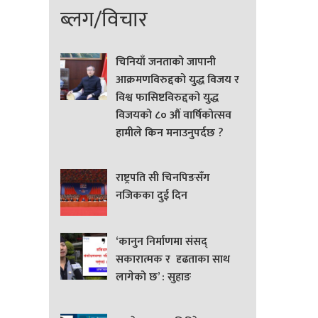
ब्लग/विचार
चिनियाँ जनताको जापानी
आक्रमणविरुद्दको युद्ध विजय र
विश्व फासिष्टविरुद्दको युद्ध
विजयको ८० औं वार्षिकोत्सव
हामीले किन मनाउनुपर्दछ ?
राष्ट्रपति सी चिनपिङसँग
नजिकका दुई दिन
‘कानुन निर्माणमा संसद्
सकारात्मक र दृढताका साथ
लागेको छ’ : सुहाङ