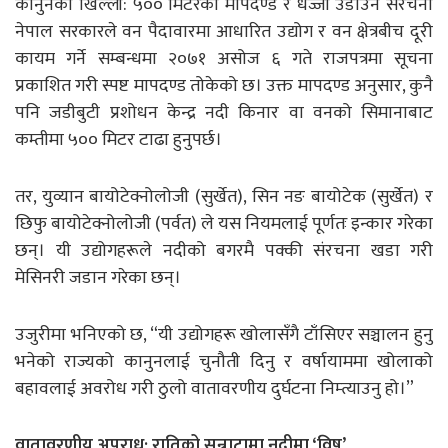
कानुनको खिल्ली: ५०० मिटरको मापदण्ड र धज्जी उडाउने संरचना
नेपाल सरकारले वन पैदावारमा आधारित उद्योग र वन क्षेत्रबीच दूरी
कायम गर्ने सम्बन्धमा २०७१ असोज ६ गते राजपत्रमा सूचना
प्रकाशित गरी स्पष्ट मापदण्ड तोकेको छ। उक्त मापदण्ड अनुसार, कुनै
पनि जडीबुटी प्रशोधन केन्द्र नदी किनार वा वनको सिमानाबाट
कम्तीमा ५०० मिटर टाढा हुनुपर्छ।
तर, युव्यान बायोटेक्नोलोजी (सुर्खेत), सिन नङ बायोटेक (सुर्खेत) र
छिफु बायोटेक्नोलोजी (पर्वत) ले यस नियमलाई पूर्णतः इन्कार गरेका
छन्। यी उद्योगहरूले नदीको बगरमै पक्की संरचना खडा गरी
मेसिनरी जडान गरेका छन्।
उजुरीमा भनिएको छ, “यी उद्योगहरू खोलासँगै टाँसिएर सञ्चालन हुनु
भनेको राज्यको कानुनलाई चुनौती दिनु र वर्षायाममा खोलाको
बहावलाई अवरोध गरी ठुलो वातावरणीय दुर्घटना निम्त्याउनु हो।”
वातावरणीय अपराध: रातिको सन्नाटामा नदीमा ‘विष’