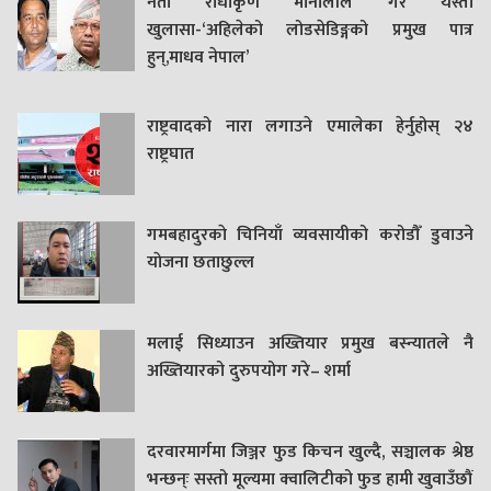
नेता राधाकृण मौनालीले गरे यस्तो
खुलासा-‘अहिलेको लोडसेडिङ्गको प्रमुख पात्र
हुन्,माधव नेपाल’
राष्ट्रवादको नारा लगाउने एमालेका हेर्नुहोस् २४
राष्ट्रघात
गमबहादुरकाे चिनियाँ व्यवसायीको करोडौँ डुवाउने
याेजना छताछुल्ल
मलाई सिध्याउन अख्तियार प्रमुख बस्न्यातले नै
अख्तियारको दुरुपयोग गरे– शर्मा
दरवारमार्गमा जिञ्जर फुड किचन खुल्दै, सञ्चालक श्रेष्ठ
भन्छन्ः सस्तो मूल्यमा क्वालिटीको फुड हामी खुवाउँछौं