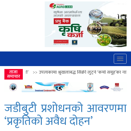
Togg
navig
पत्यकामा श्रृंखलाबद्ध सिक्री लुट्ने ‘कर्मा समूह’का नाइकेसहित पाँच पक्राउ
ताजा
>>
ल
समाचार
जडीबुटी प्रशोधनको आवरणमा
‘प्रकृतिको अवैध दोहन’