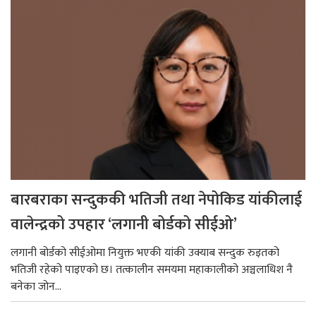
बारबराका सन्दुककी भतिजी तथा नेपोकिड यांकीलाई
वालेन्द्रको उपहार ‘लगानी बोर्डको सीईओ’
लगानी बोर्डको सीईओमा नियुक्त भएकी यांकी उक्याब सन्दुक रुइतको
भतिजी रहेको पाइएको छ। तत्कालीन समयमा महाकालीको अञ्चलाधिश नै
बनेका जोन...