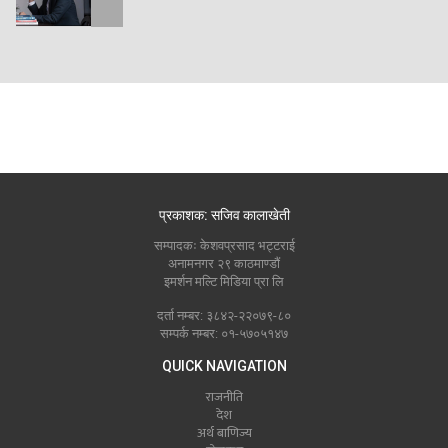
प्रकाशक: सजिव कालाखेती
सम्पादकः केशवप्रसाद भट्टराई
अनामनगर २९ काठमाण्डौं
इमर्शन मल्टि मिडिया प्रा लि
दर्ता नम्बर: ३८४२-२२०७९-८०
सम्पर्क नम्बर: ०१-५७०५१४७
QUICK NAVIGATION
राजनीति
देश
अर्थ बाणिज्य