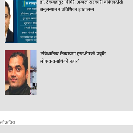
डा. टेकबहादुर घिमिरे: अब्बल सरकारी वकिलदेखि
अनुसन्धान र प्रविधिका ज्ञातासम्म
‘संवैधानिक निकायमा हस्तक्षेपको प्रवृति
लोकतन्त्रमाथिको प्रहार’
लोक्रप्रिय