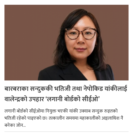
बारबराका सन्दुककी भतिजी तथा नेपोकिड यांकीलाई
वालेन्द्रको उपहार ‘लगानी बोर्डको सीईओ’
लगानी बोर्डको सीईओमा नियुक्त भएकी यांकी उक्याब सन्दुक रुइतको
भतिजी रहेको पाइएको छ। तत्कालीन समयमा महाकालीको अञ्चलाधिश नै
बनेका जोन...