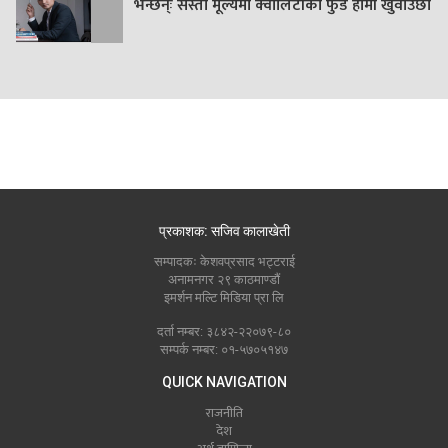
भन्छन्ः सस्तो मूल्यमा क्वालिटीको फुड हामी खुवाउँछौं
प्रकाशक: सजिव कालाखेती
सम्पादकः केशवप्रसाद भट्टराई
अनामनगर २९ काठमाण्डौं
इमर्शन मल्टि मिडिया प्रा लि
दर्ता नम्बर: ३८४२-२२०७९-८०
सम्पर्क नम्बर: ०१-५७०५१४७
QUICK NAVIGATION
राजनीति
देश