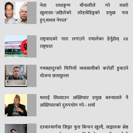
नेता राधाकृण मौनालीले गरे यस्तो
खुलासा-‘अहिलेको लोडसेडिङ्गको प्रमुख पात्र
हुन्,माधव नेपाल’
राष्ट्रवादको नारा लगाउने एमालेका हेर्नुहोस् २४
राष्ट्रघात
गमबहादुरकाे चिनियाँ व्यवसायीको करोडौँ डुवाउने
याेजना छताछुल्ल
मलाई सिध्याउन अख्तियार प्रमुख बस्न्यातले नै
अख्तियारको दुरुपयोग गरे– शर्मा
दरवारमार्गमा जिञ्जर फुड किचन खुल्दै, सञ्चालक श्रेष्ठ