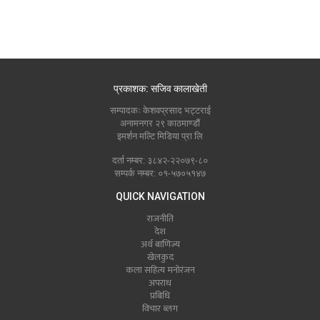
प्रकाशक: सजिव कालाखेती
सम्पादकः केशवप्रसाद भट्टराई
अनामनगर २९ काठमाण्डौं
इमर्शन मल्टि मिडिया प्रा लि
दर्ता नम्बर: ३८४२-२२०७९-८०
सम्पर्क नम्बर: ०१-५७०५१४७
QUICK NAVIGATION
राजनीति
देश
अर्थ बाणिज्य
खेलकुद
कला सहित्य मनोरंजन
अपराध
प्रबिधि
विचार ब्लग