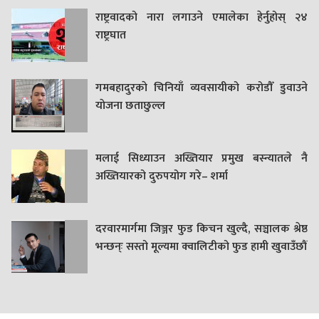
राष्ट्रवादको नारा लगाउने एमालेका हेर्नुहोस् २४
राष्ट्रघात
गमबहादुरकाे चिनियाँ व्यवसायीको करोडौँ डुवाउने
याेजना छताछुल्ल
मलाई सिध्याउन अख्तियार प्रमुख बस्न्यातले नै
अख्तियारको दुरुपयोग गरे– शर्मा
दरवारमार्गमा जिञ्जर फुड किचन खुल्दै, सञ्चालक श्रेष्ठ
भन्छन्ः सस्तो मूल्यमा क्वालिटीको फुड हामी खुवाउँछौं