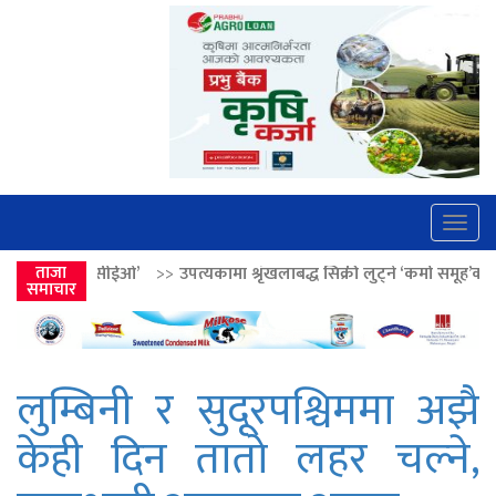
Togg
navig
>>
उपत्यकामा श्रृंखलाबद्ध सिक्री लुट्ने ‘कर्मा समूह’का नाइकेसहित पाँच पक्राउ
ताजा
समाचार
लुम्बिनी र सुदूरपश्चिममा अझै
केही दिन तातो लहर चल्ने,