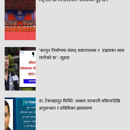
राष्ट्रपति सी चिनपिङसँग नजिकका दुई दिन
‘कानुन निर्माणमा संसद् सकारात्मक र दृढताका साथ
लागेको छ’ : सुहाङ
डा. टेकबहादुर घिमिरे: अब्बल सरकारी वकिलदेखि
अनुसन्धान र प्रविधिका ज्ञातासम्म