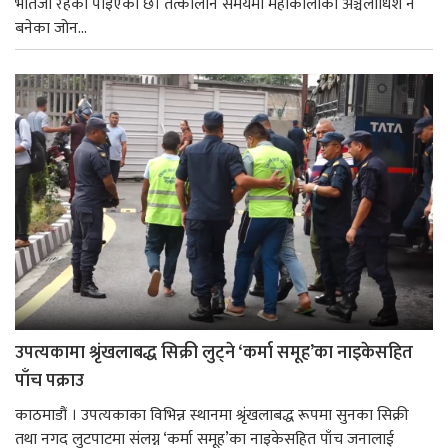
भतिजी रहेको पाइएको छ। तत्कालीन समयमा महाकालीको अञ्चलाधिश नै
बनेका जोन...
उपत्यकामा श्रृंखलाबद्ध सिक्री लुट्ने ‘कर्मा समूह’का नाइकेसहित
पाँच पक्राउ
काठमाडौं । उपत्यकाका विभिन्न स्थानमा श्रृंखलाबद्ध रूपमा सुनका सिक्री
तथा नगद लुटपाटमा संलग्न ‘कर्मा समूह’का नाइकेसहित पाँच जनालाई