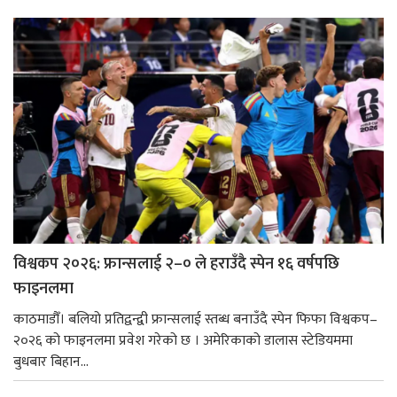
विश्वकप २०२६: फ्रान्सलाई २–० ले हराउँदै स्पेन १६ वर्षपछि
फाइनलमा
काठमाडौँ। बलियो प्रतिद्वन्द्वी फ्रान्सलाई स्तब्ध बनाउँदै स्पेन फिफा विश्वकप–
२०२६ को फाइनलमा प्रवेश गरेको छ । अमेरिकाको डालास स्टेडियममा
बुधबार बिहान...