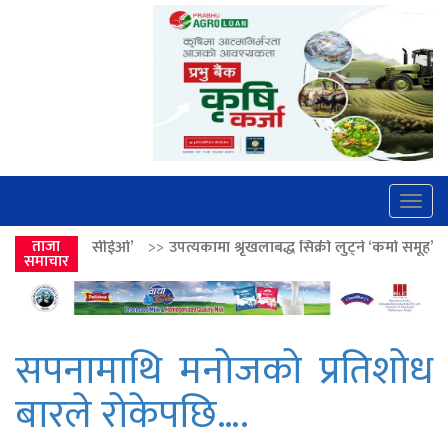
Togg
navig
>>
उपत्यकामा श्रृंखलाबद्ध सिक्री लुट्ने ‘कर्मा समूह’का नाइकेसहित पाँच पक्राउ
ताजा
समाचार
सपनामाथि मनोजको प्रतिशोध
बारले रोकेपछि….