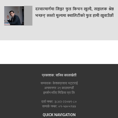
दरवारमार्गमा जिञ्जर फुड किचन खुल्दै, सञ्चालक श्रेष्ठ
भन्छन्ः सस्तो मूल्यमा क्वालिटीको फुड हामी खुवाउँछौं
प्रकाशक: सजिव कालाखेती
सम्पादकः केशवप्रसाद भट्टराई
अनामनगर २९ काठमाण्डौं
इमर्शन मल्टि मिडिया प्रा लि
दर्ता नम्बर: ३८४२-२२०७९-८०
सम्पर्क नम्बर: ०१-५७०५१४७
QUICK NAVIGATION