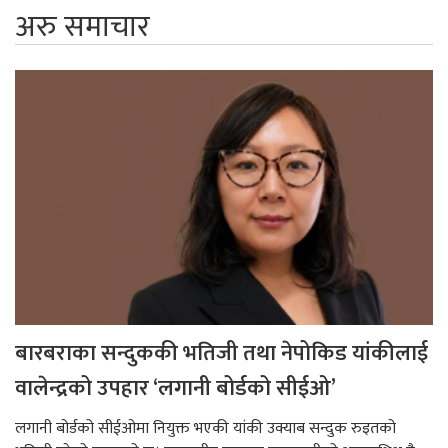
अरु समाचार
बारबराका सन्दुककी भतिजी तथा नेपोकिड यांकीलाई
वालेन्द्रको उपहार ‘लगानी बोर्डको सीईओ’
लगानी बोर्डको सीईओमा नियुक्त भएकी यांकी उक्याब सन्दुक रुइतको