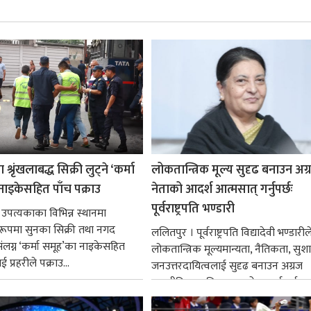
श्रृंखलाबद्ध सिक्री लुट्ने ‘कर्मा
लोकतान्त्रिक मूल्य सुदृढ बनाउन अग
नाइकेसहित पाँच पक्राउ
नेताको आदर्श आत्मसात् गर्नुपर्छः
पूर्वराष्ट्रपति भण्डारी
 उपत्यकाका विभिन्न स्थानमा
्ध रूपमा सुनका सिक्री तथा नगद
ललितपुर । पूर्वराष्ट्रपति विद्यादेवी भण्डारील
ंलग्न ‘कर्मा समूह’का नाइकेसहित
लोकतान्त्रिक मूल्यमान्यता, नैतिकता, सु
 प्रहरीले पक्राउ...
जनउत्तरदायित्वलाई सुदृढ बनाउन अग्रज
राजनीतिक व्यक्तित्वहरूको आदर्शलाई आत
गर्न आवश्यक...