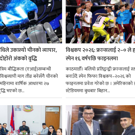
धिले उकास्यो चीनको व्यापार,
विश्वकप २०२६: फ्रान्सलाई २–० ले हर
 दोहोरो अंकको वृद्धि
स्पेन १६ वर्षपछि फाइनलमा
रिम बौद्धिकता (एआई)सम्बन्धी
काठमाडौँ। बलियो प्रतिद्वन्द्वी फ्रान्सलाई स्त
िश्वव्यापी माग तीव्र बनेसँगै चीनको
बनाउँदै स्पेन फिफा विश्वकप–२०२६ को
न महिनामा वार्षिक आधारमा २७
फाइनलमा प्रवेश गरेको छ । अमेरिकाको
ृद्धि भएको छ...
स्टेडियममा बुधबार बिहान...