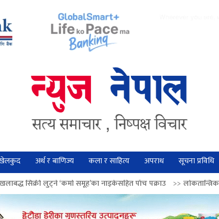
खेलकुद
अर्थ र बाणिज्य
कला र साहित्य
अपराध
सूचना प्रविधि
‘कर्मा समूह’का नाइकेसहित पाँच पक्राउ
>>
लोकतान्त्रिक मूल्य सुदृढ बनाउन अग्रज न