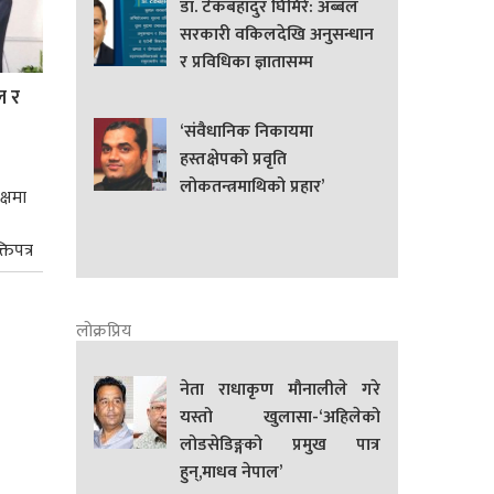
डा. टेकबहादुर घिमिरे: अब्बल
सरकारी वकिलदेखि अनुसन्धान
र प्रविधिका ज्ञातासम्म
ल र
‘संवैधानिक निकायमा
हस्तक्षेपको प्रवृति
लोकतन्त्रमाथिको प्रहार’
क्षमा
तिपत्र
लोक्रप्रिय
नेता राधाकृण मौनालीले गरे
यस्तो खुलासा-‘अहिलेको
लोडसेडिङ्गको प्रमुख पात्र
हुन्,माधव नेपाल’