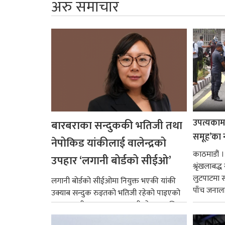
अरु समाचार
उपत्यकामा 
बारबराका सन्दुककी भतिजी तथा
समूह’का 
नेपोकिड यांकीलाई वालेन्द्रको
काठमाडौं ।
उपहार ‘लगानी बोर्डको सीईओ’
श्रृंखलाबद
लुटपाटमा स
लगानी बोर्डको सीईओमा नियुक्त भएकी यांकी
पाँच जनालाई
उक्याब सन्दुक रुइतको भतिजी रहेको पाइएको
छ। तत्कालीन समयमा महाकालीको अञ्चलाधिश
नै बनेका जोन...