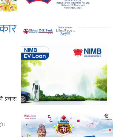
रकार
े प्रयास
हो।