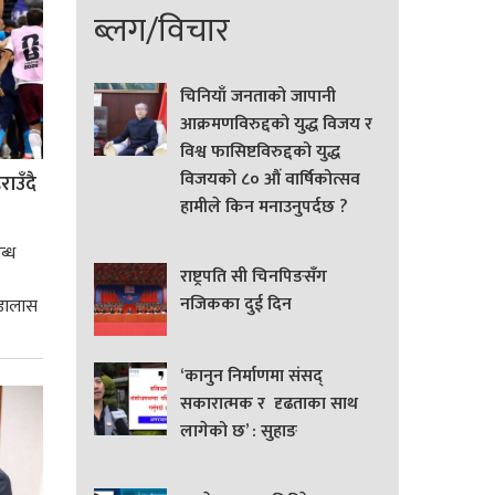
ब्लग/विचार
चिनियाँ जनताको जापानी
आक्रमणविरुद्दको युद्ध विजय र
विश्व फासिष्टविरुद्दको युद्ध
विजयको ८० औं वार्षिकोत्सव
ाउँदै
हामीले किन मनाउनुपर्दछ ?
ब्ध
राष्ट्रपति सी चिनपिङसँग
नजिकका दुई दिन
 डालास
‘कानुन निर्माणमा संसद्
सकारात्मक र दृढताका साथ
लागेको छ’ : सुहाङ