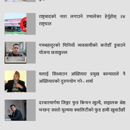
राष्ट्रवादको नारा लगाउने एमालेका हेर्नुहोस् २४
राष्ट्रघात
गमबहादुरकाे चिनियाँ व्यवसायीको करोडौँ डुवाउने
याेजना छताछुल्ल
मलाई सिध्याउन अख्तियार प्रमुख बस्न्यातले नै
अख्तियारको दुरुपयोग गरे– शर्मा
दरवारमार्गमा जिञ्जर फुड किचन खुल्दै, सञ्चालक श्रेष्ठ
भन्छन्ः सस्तो मूल्यमा क्वालिटीको फुड हामी खुवाउँछौं