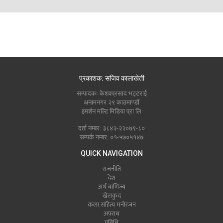
प्रकाशक: सजिव कालाखेती
सम्पादकः केशवप्रसाद भट्टराई
अनामनगर २९ काठमाण्डौं
इमर्शन मल्टि मिडिया प्रा लि
दर्ता नम्बर: ३८४२-२२०७९-८०
सम्पर्क नम्बर: ०१-५७०५१४७
QUICK NAVIGATION
राजनीति
देश
अर्थ बाणिज्य
खेलकुद
कला सहित्य मनोरंजन
अपराध
प्रबिधि