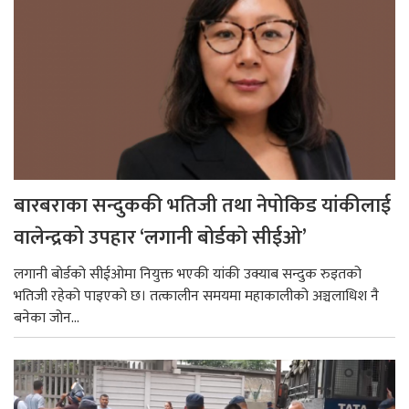
बारबराका सन्दुककी भतिजी तथा नेपोकिड यांकीलाई
वालेन्द्रको उपहार ‘लगानी बोर्डको सीईओ’
लगानी बोर्डको सीईओमा नियुक्त भएकी यांकी उक्याब सन्दुक रुइतको
भतिजी रहेको पाइएको छ। तत्कालीन समयमा महाकालीको अञ्चलाधिश नै
बनेका जोन...