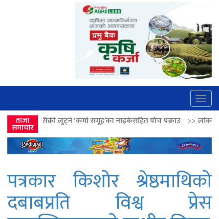
Togg
navig
ट्ने ‘कर्मा समूह’का नाइकेसहित पाँच पक्राउ
ताजा
>>
लोकतान्त्रिक मूल्य सुदृढ बनाउन अग
समाचार
पत्रकार किशोर श्रेष्ठमाथिको
दबाबप्रति विश्व प्रेस