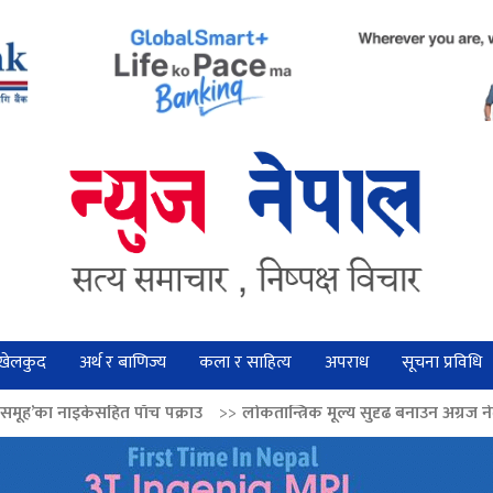
खेलकुद
अर्थ र बाणिज्य
कला र साहित्य
अपराध
सूचना प्रविधि
च पक्राउ
>>
लोकतान्त्रिक मूल्य सुदृढ बनाउन अग्रज नेताको आदर्श आत्मसात् गर्नुपर्