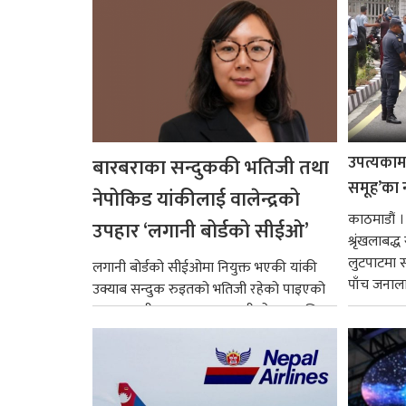
उपत्यकामा 
बारबराका सन्दुककी भतिजी तथा
समूह’का 
नेपोकिड यांकीलाई वालेन्द्रको
काठमाडौं ।
उपहार ‘लगानी बोर्डको सीईओ’
श्रृंखलाबद
लुटपाटमा स
लगानी बोर्डको सीईओमा नियुक्त भएकी यांकी
पाँच जनालाई
उक्याब सन्दुक रुइतको भतिजी रहेको पाइएको
छ। तत्कालीन समयमा महाकालीको अञ्चलाधिश
नै बनेका जोन...