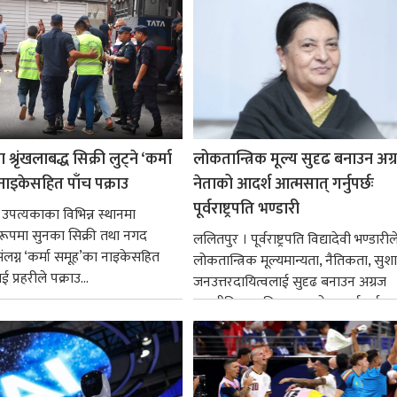
श्रृंखलाबद्ध सिक्री लुट्ने ‘कर्मा
लोकतान्त्रिक मूल्य सुदृढ बनाउन अग
नाइकेसहित पाँच पक्राउ
नेताको आदर्श आत्मसात् गर्नुपर्छः
पूर्वराष्ट्रपति भण्डारी
 उपत्यकाका विभिन्न स्थानमा
्ध रूपमा सुनका सिक्री तथा नगद
ललितपुर । पूर्वराष्ट्रपति विद्यादेवी भण्डारील
ंलग्न ‘कर्मा समूह’का नाइकेसहित
लोकतान्त्रिक मूल्यमान्यता, नैतिकता, सु
 प्रहरीले पक्राउ...
जनउत्तरदायित्वलाई सुदृढ बनाउन अग्रज
राजनीतिक व्यक्तित्वहरूको आदर्शलाई आत
गर्न आवश्यक...