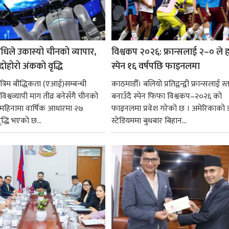
धिले उकास्यो चीनको व्यापार,
विश्वकप २०२६: फ्रान्सलाई २–० ले हर
 दोहोरो अंकको वृद्धि
स्पेन १६ वर्षपछि फाइनलमा
रिम बौद्धिकता (एआई)सम्बन्धी
काठमाडौँ। बलियो प्रतिद्वन्द्वी फ्रान्सलाई स्त
िश्वव्यापी माग तीव्र बनेसँगै चीनको
बनाउँदै स्पेन फिफा विश्वकप–२०२६ को
न महिनामा वार्षिक आधारमा २७
फाइनलमा प्रवेश गरेको छ । अमेरिकाको
ृद्धि भएको छ...
स्टेडियममा बुधबार बिहान...