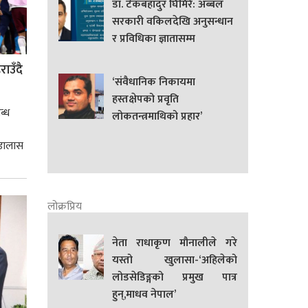
डा. टेकबहादुर घिमिरे: अब्बल
सरकारी वकिलदेखि अनुसन्धान
र प्रविधिका ज्ञातासम्म
ाउँदै
‘संवैधानिक निकायमा
हस्तक्षेपको प्रवृति
ब्ध
लोकतन्त्रमाथिको प्रहार’
 डालास
लोक्रप्रिय
नेता राधाकृण मौनालीले गरे
यस्तो खुलासा-‘अहिलेको
लोडसेडिङ्गको प्रमुख पात्र
हुन्,माधव नेपाल’