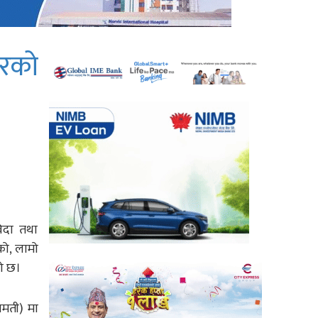
ारको
बिदा तथा
को, लामो
ो छ।
ामती) मा