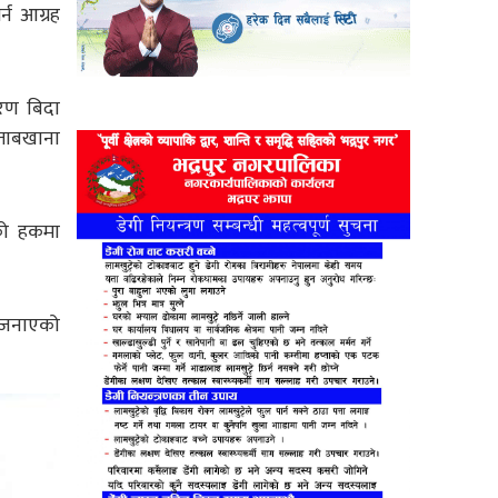
्न आग्रह
ारण बिदा
िताबखाना
को हकमा
ो जनाएको