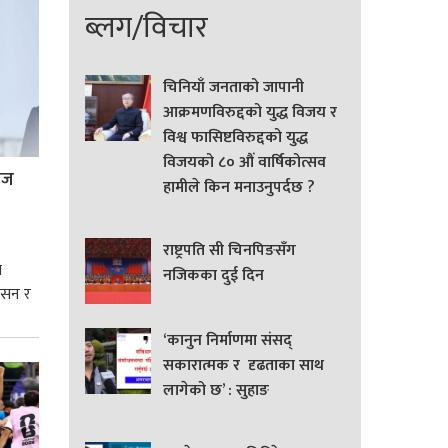
ब्लग/विचार
चिनियाँ जनताको जापानी
आक्रमणविरुद्दको युद्ध विजय र
विश्व फासिष्टविरुद्दको युद्ध
विजयको ८० औं वार्षिकोत्सव
्रज
हामीले किन मनाउनुपर्दछ ?
राष्ट्रपति सी चिनपिङसँग
े
नजिकका दुई दिन
शासन र
‘कानुन निर्माणमा संसद्
्मसात्
सकारात्मक र दृढताका साथ
लागेको छ’ : सुहाङ