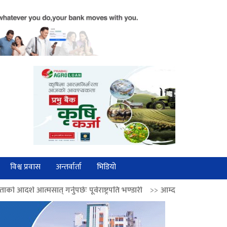
विश्व प्रवास
अन्तर्वार्ता
भिडियो
छः पूर्वराष्ट्रपति भण्डारी
>>
आम्दानी र सिट उपयोगितामा सुधार, निगमलाई आत