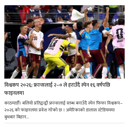
विश्वकप २०२६: फ्रान्सलाई २–० ले हराउँदै स्पेन १६ वर्षपछि
फाइनलमा
काठमाडौँ। बलियो प्रतिद्वन्द्वी फ्रान्सलाई स्तब्ध बनाउँदै स्पेन फिफा विश्वकप–
२०२६ को फाइनलमा प्रवेश गरेको छ । अमेरिकाको डालास स्टेडियममा
बुधबार बिहान...