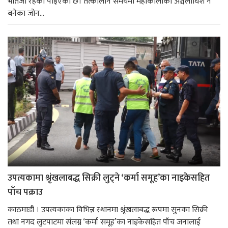
भतिजी रहेको पाइएको छ। तत्कालीन समयमा महाकालीको अञ्चलाधिश नै
बनेका जोन...
उपत्यकामा श्रृंखलाबद्ध सिक्री लुट्ने ‘कर्मा समूह’का नाइकेसहित
पाँच पक्राउ
काठमाडौं । उपत्यकाका विभिन्न स्थानमा श्रृंखलाबद्ध रूपमा सुनका सिक्री
तथा नगद लुटपाटमा संलग्न ‘कर्मा समूह’का नाइकेसहित पाँच जनालाई