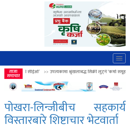
Togg
navig
>>
उपत्यकामा श्रृंखलाबद्ध सिक्री लुट्ने ‘कर्मा समूह’का नाइकेसहित पाँच पक्राउ
ताजा
समाचार
पोखरा-लिन्जीबीच सहकार्य
विस्तारबारे शिष्टाचार भेटवार्ता