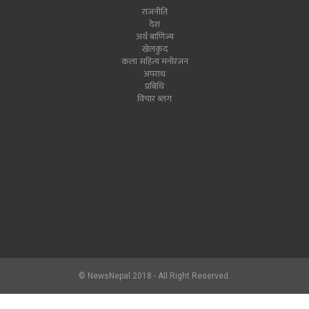
राजनीति
देश
अर्थ बाणिज्य
खेलकुद
कला सहित्य मनोरंजन
अपराध
प्रबिधि
विचार ब्लग
© NewsNepal 2018 - All Right Reserved.
newsnepal.com