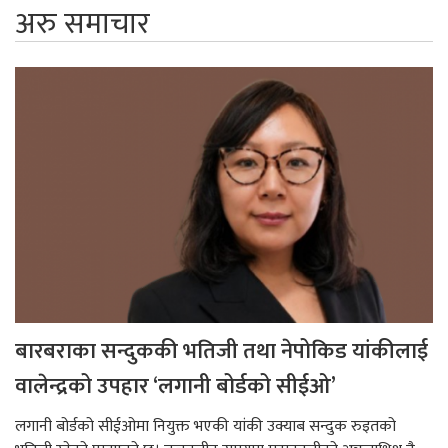
अरु समाचार
बारबराका सन्दुककी भतिजी तथा नेपोकिड यांकीलाई
वालेन्द्रको उपहार ‘लगानी बोर्डको सीईओ’
लगानी बोर्डको सीईओमा नियुक्त भएकी यांकी उक्याब सन्दुक रुइतको