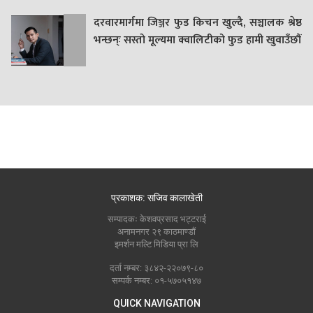
दरवारमार्गमा जिञ्जर फुड किचन खुल्दै, सञ्चालक श्रेष्ठ
भन्छन्ः सस्तो मूल्यमा क्वालिटीको फुड हामी खुवाउँछौं
प्रकाशक: सजिव कालाखेती
सम्पादकः केशवप्रसाद भट्टराई
अनामनगर २९ काठमाण्डौं
इमर्शन मल्टि मिडिया प्रा लि
दर्ता नम्बर: ३८४२-२२०७९-८०
सम्पर्क नम्बर: ०१-५७०५१४७
QUICK NAVIGATION