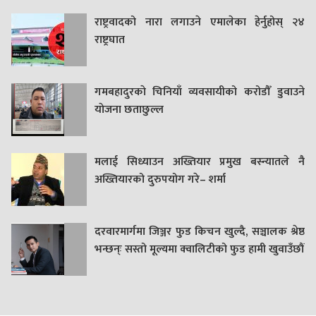
राष्ट्रवादको नारा लगाउने एमालेका हेर्नुहोस् २४
राष्ट्रघात
गमबहादुरकाे चिनियाँ व्यवसायीको करोडौँ डुवाउने
याेजना छताछुल्ल
मलाई सिध्याउन अख्तियार प्रमुख बस्न्यातले नै
अख्तियारको दुरुपयोग गरे– शर्मा
दरवारमार्गमा जिञ्जर फुड किचन खुल्दै, सञ्चालक श्रेष्ठ
भन्छन्ः सस्तो मूल्यमा क्वालिटीको फुड हामी खुवाउँछौं