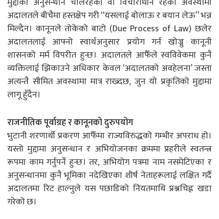
मुद्दाको अनुसन्धान चलिरहेको वा विचाराधीन रहेको अवस्थामा
अदालतले बीचैमा हस्तक्षेप गरी “यसलाई बोलाऊ र बयान लेऊ” भन्न
मिल्दैन। कानूनले तोकेको बाटो (Due Process of Law) छलेर
अदालतलाई आफ्नो स्वार्थअनुसार प्रयोग गर्न खोज्नु कानूनी
शासनको मर्म विपरीत हुन्छ। अदालतले आफैँले स्वविवेकमा कुनै
व्यक्तिलाई झिकाउने अधिकार केवल ‘अदालतको अवहेलना’ जस्ता
अत्यन्तै सीमित अवस्थामा मात्र राख्दछ, जुन यो प्रकृतिको मुद्दामा
लागू हुँदैन।
राजनीतिक पूर्वाग्रह र कानूनको दुरुपयोग
भुटानी शरणार्थी प्रकरण आफैँमा राज्यविरुद्धको गम्भीर अपराध हो।
यस्तो मुद्दामा अनुसन्धान र अभियोजनका क्रममा प्रहरीले स्वतन्त्र
रूपमा काम गर्नुपर्ने हुन्छ। तर, अभियोग पत्रमा नाम नसमेटिएका र
अनुसन्धानमा कुनै भूमिका नदेखिएका शीर्ष नेताहरूलाई लक्षित गर्दै
अदालतमा रिट हाल्नुले यस पछाडिको नियतमाथि प्रश्नचिह्न खडा
गरेको छ।