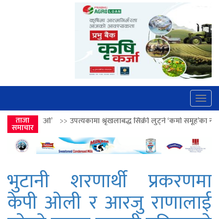
Togg
navig
उपत्यकामा श्रृंखलाबद्ध सिक्री लुट्ने ‘कर्मा समूह’का नाइकेसहित पाँच पक्राउ
ताजा
>
समाचार
भुटानी शरणार्थी प्रकरणमा
केपी ओली र आरजु राणालाई