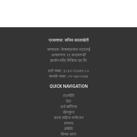
प्रकाशक: सजिव कालाखेती
सम्पादकः केशवप्रसाद भट्टराई
अनामनगर २९ काठमाण्डौं
इमर्शन मल्टि मिडिया प्रा लि
दर्ता नम्बर: ३८४२-२२०७९-८०
सम्पर्क नम्बर: ०१-५७०५१४७
QUICK NAVIGATION
राजनीति
देश
अर्थ बाणिज्य
खेलकुद
कला सहित्य मनोरंजन
अपराध
प्रबिधि
विचार ब्लग