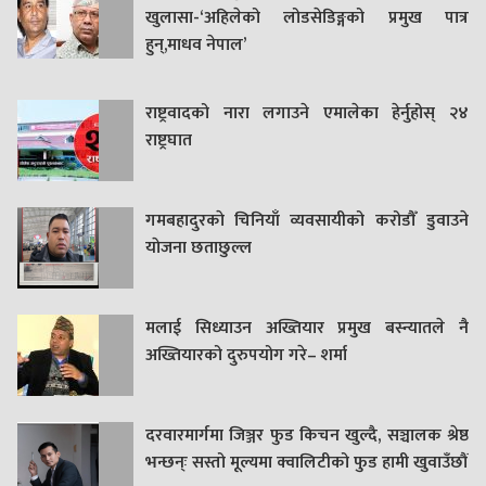
खुलासा-‘अहिलेको लोडसेडिङ्गको प्रमुख पात्र
हुन्,माधव नेपाल’
राष्ट्रवादको नारा लगाउने एमालेका हेर्नुहोस् २४
राष्ट्रघात
गमबहादुरकाे चिनियाँ व्यवसायीको करोडौँ डुवाउने
याेजना छताछुल्ल
मलाई सिध्याउन अख्तियार प्रमुख बस्न्यातले नै
अख्तियारको दुरुपयोग गरे– शर्मा
दरवारमार्गमा जिञ्जर फुड किचन खुल्दै, सञ्चालक श्रेष्ठ
भन्छन्ः सस्तो मूल्यमा क्वालिटीको फुड हामी खुवाउँछौं