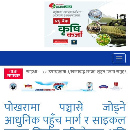
Togg
navig
’
>>
ताजा
उपत्यकामा श्रृंखलाबद्ध सिक्री लुट्ने ‘कर्मा समूह’का नाइकेसहित पाँच पक्र
समाचार
पोखरामा पञ्चासे जोड्ने
आधुनिक पहुँच मार्ग र साइकल