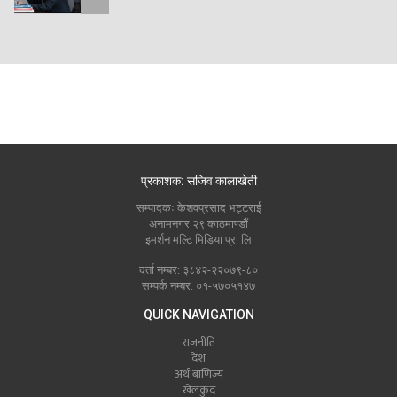
प्रकाशक: सजिव कालाखेती
सम्पादकः केशवप्रसाद भट्टराई
अनामनगर २९ काठमाण्डौं
इमर्शन मल्टि मिडिया प्रा लि
दर्ता नम्बर: ३८४२-२२०७९-८०
सम्पर्क नम्बर: ०१-५७०५१४७
QUICK NAVIGATION
राजनीति
देश
अर्थ बाणिज्य
खेलकुद