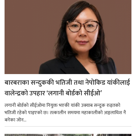
बारबराका सन्दुककी भतिजी तथा नेपोकिड यांकीलाई
वालेन्द्रको उपहार ‘लगानी बोर्डको सीईओ’
लगानी बोर्डको सीईओमा नियुक्त भएकी यांकी उक्याब सन्दुक रुइतको
भतिजी रहेको पाइएको छ। तत्कालीन समयमा महाकालीको अञ्चलाधिश नै
बनेका जोन...