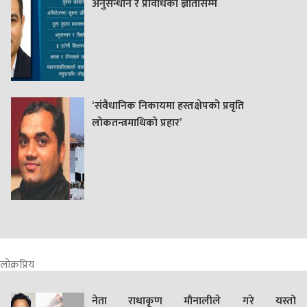
अनुसन्धान र प्रविधिका ज्ञातासम्म
‘संवैधानिक निकायमा हस्तक्षेपको प्रवृति
लोकतन्त्रमाथिको प्रहार’
लोक्रप्रिय
नेता राधाकृण मौनालीले गरे यस्तो