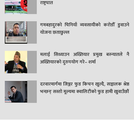
राष्ट्रघात
गमबहादुरकाे चिनियाँ व्यवसायीको करोडौँ डुवाउने
याेजना छताछुल्ल
मलाई सिध्याउन अख्तियार प्रमुख बस्न्यातले नै
अख्तियारको दुरुपयोग गरे– शर्मा
दरवारमार्गमा जिञ्जर फुड किचन खुल्दै, सञ्चालक श्रेष्ठ
भन्छन्ः सस्तो मूल्यमा क्वालिटीको फुड हामी खुवाउँछौं