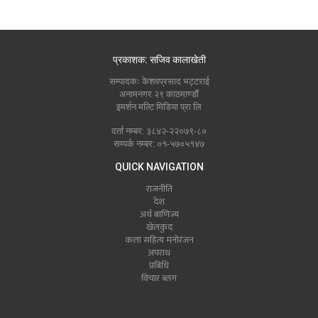
प्रकाशक: सजिव कालाखेती
सम्पादकः केशवप्रसाद भट्टराई
अनामनगर २९ काठमाण्डौं
इमर्शन मल्टि मिडिया प्रा लि
दर्ता नम्बर: ३८४२-२२०७९-८०
सम्पर्क नम्बर: ०१-५७०५१४७
QUICK NAVIGATION
राजनीति
देश
अर्थ बाणिज्य
खेलकुद
कला सहित्य मनोरंजन
अपराध
प्रबिधि
विचार ब्लग