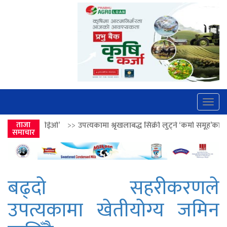
Togg
navig
>>
उपत्यकामा श्रृंखलाबद्ध सिक्री लुट्ने ‘कर्मा समूह’का नाइकेसहित पाँच पक्राउ
ताजा
समाचार
बढ्दो सहरीकरणले
उपत्यकामा खेतीयोग्य जमिन