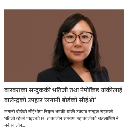
बारबराका सन्दुककी भतिजी तथा नेपोकिड यांकीलाई
वालेन्द्रको उपहार ‘लगानी बोर्डको सीईओ’
लगानी बोर्डको सीईओमा नियुक्त भएकी यांकी उक्याब सन्दुक रुइतको
भतिजी रहेको पाइएको छ। तत्कालीन समयमा महाकालीको अञ्चलाधिश नै
बनेका जोन...