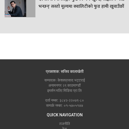
भन्छन्ः सस्तो मूल्यमा क्वालिटीको फुड हामी खुवाउँछौं
प्रकाशक: सजिव कालाखेती
सम्पादकः केशवप्रसाद भट्टराई
अनामनगर २९ काठमाण्डौं
इमर्शन मल्टि मिडिया प्रा लि
दर्ता नम्बर: ३८४२-२२०७९-८०
सम्पर्क नम्बर: ०१-५७०५१४७
QUICK NAVIGATION
राजनीति