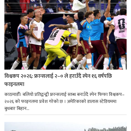
विश्वकप २०२६: फ्रान्सलाई २–० ले हराउँदै स्पेन १६ वर्षपछि
फाइनलमा
काठमाडौँ। बलियो प्रतिद्वन्द्वी फ्रान्सलाई स्तब्ध बनाउँदै स्पेन फिफा विश्वकप–
२०२६ को फाइनलमा प्रवेश गरेको छ । अमेरिकाको डालास स्टेडियममा
बुधबार बिहान...