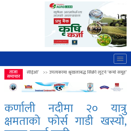
Togg
navig
’
>>
ताजा
उपत्यकामा श्रृंखलाबद्ध सिक्री लुट्ने ‘कर्मा समूह’का नाइकेसहित पाँच पक्र
समाचार
कर्णाली नदीमा २० यात्रु
क्षमताको फोर्स गाडी खस्यो,