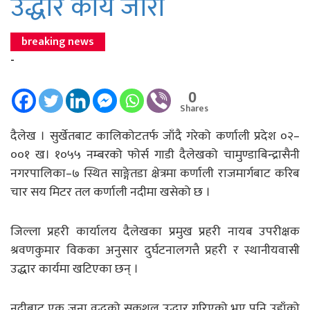
उद्धार कार्य जारी
breaking news
-
0
Shares
दैलेख । सुर्खेतबाट कालिकोटतर्फ जाँदै गरेको कर्णाली प्रदेश ०२–
००१ ख। १०५५ नम्बरको फोर्स गाडी दैलेखको चामुण्डाबिन्द्रासैनी
नगरपालिका–७ स्थित साङ्गेतडा क्षेत्रमा कर्णाली राजमार्गबाट करिब
चार सय मिटर तल कर्णाली नदीमा खसेको छ ।
जिल्ला प्रहरी कार्यालय दैलेखका प्रमुख प्रहरी नायब उपरीक्षक
श्रवणकुमार विकका अनुसार दुर्घटनालगत्तै प्रहरी र स्थानीयवासी
उद्धार कार्यमा खटिएका छन् ।
नदीबाट एक जना वृद्धको सकुशल उद्धार गरिएको भए पनि उहाँको