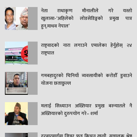
नेता राधाकृण मौनालीले गरे यस्तो
खुलासा-‘अहिलेको लोडसेडिङ्गको प्रमुख पात्र
हुन्,माधव नेपाल’
राष्ट्रवादको नारा लगाउने एमालेका हेर्नुहोस् २४
राष्ट्रघात
गमबहादुरकाे चिनियाँ व्यवसायीको करोडौँ डुवाउने
याेजना छताछुल्ल
मलाई सिध्याउन अख्तियार प्रमुख बस्न्यातले नै
अख्तियारको दुरुपयोग गरे– शर्मा
दरवारमार्गमा जिञ्जर फुड किचन खुल्दै, सञ्चालक श्रेष्ठ